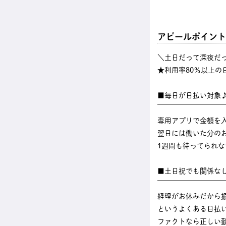
アピールポイント
＼土日だって深夜だ
★利用率80％以上の
■毎日が日払い対象
￣￣￣￣￣￣￣￣￣
専用アプリで金額を
翌日には働いた分のお
1週間も待ってられ
■土日祝でも関係な
￣￣￣￣￣￣￣￣￣
経理がお休みだから
というよくある日払
ファクトなら正しい