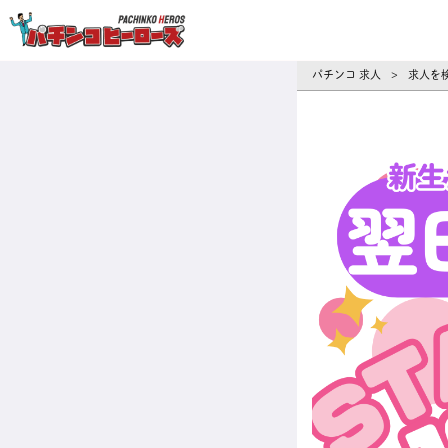
パチンコ求人・転職ならパチンコヒーロ
パチンコ 求人
求人を
>