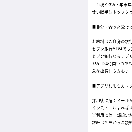
土日祝やGW・年末
使い勝手はトップク
■自分に合った受け
￣￣￣￣￣￣￣￣￣
お給料はご自身の銀
セブン銀行ATMでも
セブン銀行ならアプ
365日24時間いつ
急な出費にも安心♪
■アプリ利用もカン
￣￣￣￣￣￣￣￣￣
採用後に届くメール
インストールすれば
※利用には一部規定
詳細は担当からご説