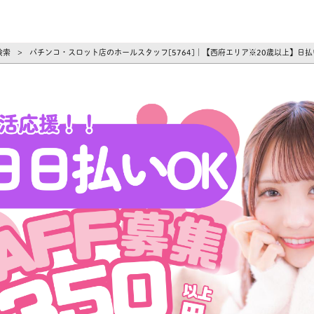
ーズ
検索
パチンコ・スロット店のホールスタッフ[5764]｜【西府エリア※20歳以上】日
>