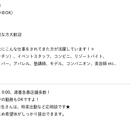
方
卒OK）
能な方大歓迎
去にこんな仕事をされてきた方が活躍しています！≫
ッチン）、イベントスタッフ、コンビニ、リゾートバイト、
バー、アパレル、塾講師、モデル、コンパニオン、美容師 etc..
:30、0:00、遅番急募店舗多数！
の勤務もOKですよ！
学生さんは、時差出勤など応相談です★
ため希望休がしっかり提出できます。