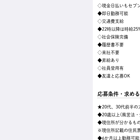
◇現金日払いもセブン
◆即日勤務可能
◇交通費支給
◆22時以降は時給25
◇社会保険完備
◆履歴書不要
◇来社不要
◆昇給あり
◇社員登用有
◆友達と応募OK
応募条件・求める
★20代、30代前半
◆20歳以上(風営法
◆現住所が分かるも
※現住所記載の住民
◆6か月以上勤務可能