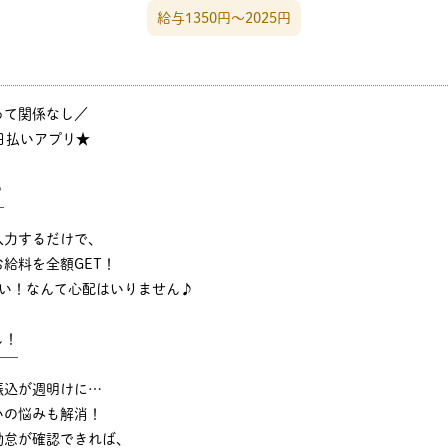
給与1350円〜2025円
って関係なし／
日払いアプリ★
♪
￣
入力するだけで、
給料を全額GET！
ない！なんて心配はいりません♪
し！
￣￣
振込が週明けに…
いの悩みも解消！
勤怠が確認できれば、