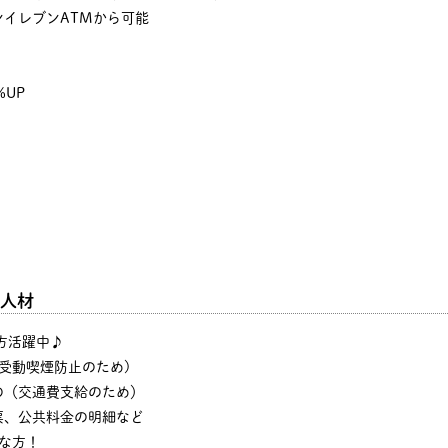
イレブンATMから可能
%UP
人材
の方活躍中♪
・受動喫煙防止のため)
の（交通費支給のため）
票、公共料金の明細など
な方！