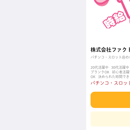
株式会社ファク
パチンコ・スロット店の
20代活躍中
30代活躍中
ブランクOK
初心者活躍
OK
決められた時間でき
職場
週4日以上OK
長
パチンコ・スロット