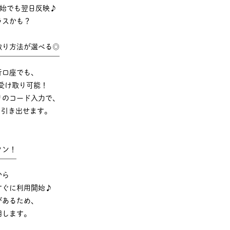
年始でも翌日反映♪
ラスかも？
取り方法が選べる◎
￣￣￣￣￣￣￣￣￣
行口座でも、
受け取り可能！
リのコード入力で、
でも引き出せます。
タン！
￣￣￣
から
すぐに利用開始♪
があるため、
明します。