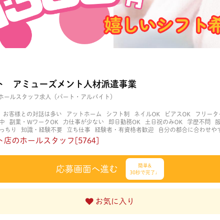
ト アミューズメント人材派遣事業
ホールスタッフ求人（パート・アルバイト）
お客様との対話は多い
アットホーム
シフト制
ネイルOK
ピアスOK
フリータ
中
副業・WワークOK
力仕事が少ない
即日勤務OK
土日祝のみOK
学歴不問
っちり
知識・経験不要
立ち仕事
経験者・有資格者歓迎
自分の都合に合わせや
く働ける
長期歓迎
髪型自由
髪色自由
店のホールスタッフ[5764]
簡単&
応募画面へ進む
30秒で完了♩
お気に入り