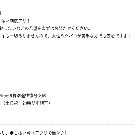
】
日払い制度アリ！
勤務したいなどの希望をまずはお聞かせください。
オイも一切ありませんので、女性やタバコが苦手な方でも安心ですよ！
円
P ※交通費別途往復分支給
（土日祝・24時間申請可）
あり、◆日払い可（アプリで簡単♪）