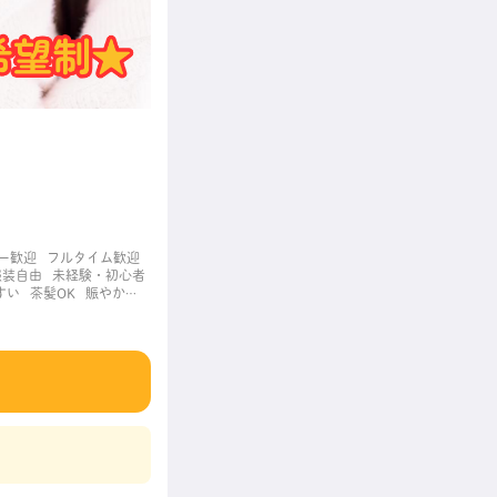
ー歓迎
フルタイム歓迎
服装自由
未経験・初心者
すい
茶髪OK
賑やかな