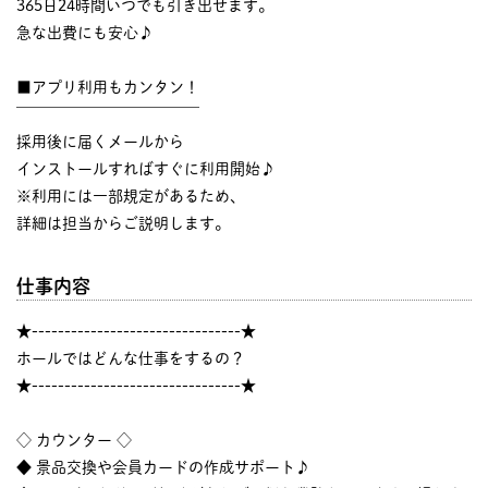
365日24時間いつでも引き出せます。
急な出費にも安心♪
■アプリ利用もカンタン！
￣￣￣￣￣￣￣￣￣￣￣￣
採用後に届くメールから
インストールすればすぐに利用開始♪
※利用には一部規定があるため、
詳細は担当からご説明します。
仕事内容
★--------------------------------★
ホールではどんな仕事をするの？
★--------------------------------★
◇ カウンター ◇
◆ 景品交換や会員カードの作成サポート♪