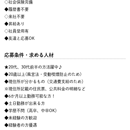
◇社会保険完備
◆履歴書不要
◇来社不要
◆昇給あり
◇社員登用有
◆友達と応募OK
応募条件・求める人材
★20代、30代前半の方活躍中♪
◆20歳以上(風営法・受動喫煙防止のため)
◆現住所が分かるもの（交通費支給のため）
※現住所記載の住民票、公共料金の明細など
◆6か月以上勤務可能な方！
◆土日勤務が出来る方
◆学歴不問（高卒、中卒OK）
◆未経験の方歓迎
◆経験者の方優遇