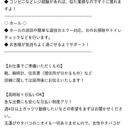
◆ コンビニなどレジ経験があれば、似た業務なのですぐに慣れま
すよ！
---------------------------------------------------
◇ ホール ◇
◆ ホールの巡回や簡単な遊技台エラー対応、台のお掃除やトイレ
チェックなどを行います。
◆ お客様が気持ちよく過ごせるようサポート！
---------------------------------------------------
【お仕事でご準備いただくもの】
靴、腕時計、住民票（現住所が分かるもの）など
詳細に関しては採用後にお伝えいたします！
【高時給×日払いOK】
急な出費にも安心な日払い制度アリ！
週4日以上ガッツリ勤務したいなどの希望をまずはお聞かせくださ
い。
玉運びやタバコのニオイも一切ありませんので、女性やタバコが