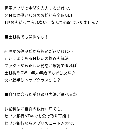
￣￣￣￣￣￣￣￣￣￣
専用アプリで金額を入力するだけで、
翌日には働いた分のお給料を全額GET！
1週間も待ってられない！なんて心配はいりません♪
■土日祝でも関係なし！
￣￣￣￣￣￣￣￣￣￣￣
経理がお休みだから振込が週明けに…
というよくある日払いの悩みも解消！
ファクトなら正しい勤怠が確認できれば、
土日祝やGW・年末年始でも翌日反映♪
使い勝手はトップクラスかも？
■自分に合った受け取り方法が選べる◎
￣￣￣￣￣￣￣￣￣￣￣￣￣￣￣￣￣￣
お給料はご自身の銀行口座でも、
セブン銀行ATMでも受け取り可能！
セブン銀行ならアプリのコード入力で、