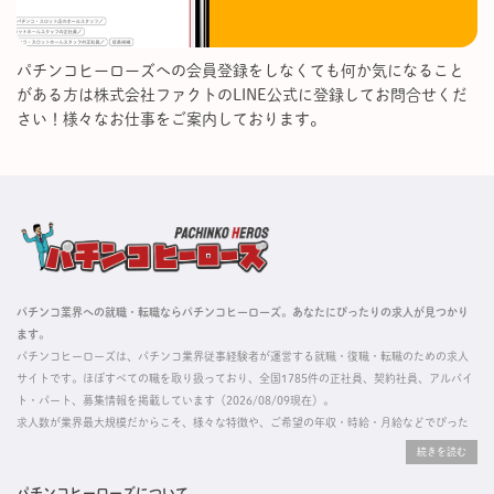
パチンコヒーローズへの会員登録をしなくても何か気になること
がある方は株式会社ファクトのLINE公式に登録してお問合せくだ
さい！様々なお仕事をご案内しております。
パチンコ業界への就職・転職ならパチンコヒーローズ。あなたにぴったりの求人が見つかり
ます。
パチンコヒーローズは、パチンコ業界従事経験者が運営する就職・復職・転職のための求人
サイトです。ほぼすべての職を取り扱っており、全国1785件の正社員、契約社員、アルバイ
ト・パート、募集情報を掲載しています（2026/08/09現在）。
求人数が業界最大規模だからこそ、様々な特徴や、ご希望の年収・時給・月給などでぴった
りな求人を探すことができ、ご利用者の約96%の方に「満足」とお答えいただいています。
掲載している求人は、すべて契約法人様から寄せられた正規の求人情報です。応募いただい
た内容はすぐに直接事業所に届くためスムーズに転職・復職できます。
パチンコヒーローズについて