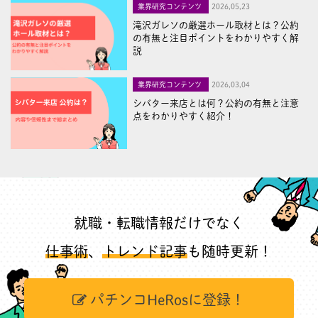
業界研究コンテンツ
2026,05,23
滝沢ガレソの厳選ホール取材とは？公約
の有無と注目ポイントをわかりやすく解
説
業界研究コンテンツ
2026,03,04
シバター来店とは何？公約の有無と注意
点をわかりやすく紹介！
就職・転職情報だけでなく
仕事術
、
トレンド記事
も随時更新！
パチンコHeRosに登録！