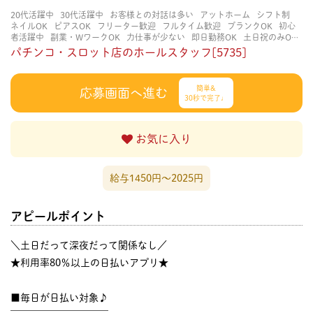
20代活躍中
30代活躍中
お客様との対話は多い
アットホーム
シフト制
ネイルOK
ピアスOK
フリーター歓迎
フルタイム歓迎
ブランクOK
初心
者活躍中
副業・WワークOK
力仕事が少ない
即日勤務OK
土日祝のみOK
学歴不問
服装自由
未経験・初心者OK
決められた時間できっちり
知識・
パチンコ・スロット店のホールスタッフ[5735]
経験不要
立ち仕事
経験者・有資格者歓迎
自分の都合に合わせやすい
茶
髪OK
賑やかな職場
週4日以上OK
長く働ける
長期歓迎
髪型自由
髪色
自由
簡単&
応募画面へ進む
30秒で完了♩
お気に入り
給与1450円〜2025円
アピールポイント
＼土日だって深夜だって関係なし／
★利用率80％以上の日払いアプリ★
■毎日が日払い対象♪