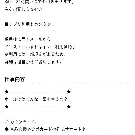
365日24時間いつでも引き出せます。
急な出費にも安心♪
■アプリ利用もカンタン！
￣￣￣￣￣￣￣￣￣￣￣￣
採用後に届くメールから
インストールすればすぐに利用開始♪
※利用には一部規定があるため、
詳細は担当からご説明します。
仕事内容
★--------------------------------★
ホールではどんな仕事をするの？
★--------------------------------★
◇ カウンター ◇
◆ 景品交換や会員カードの作成サポート♪