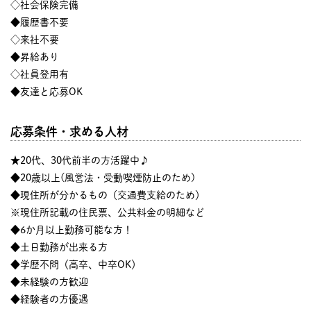
◇社会保険完備
◆履歴書不要
◇来社不要
◆昇給あり
◇社員登用有
◆友達と応募OK
応募条件・求める人材
★20代、30代前半の方活躍中♪
◆20歳以上(風営法・受動喫煙防止のため)
◆現住所が分かるもの（交通費支給のため）
※現住所記載の住民票、公共料金の明細など
◆6か月以上勤務可能な方！
◆土日勤務が出来る方
◆学歴不問（高卒、中卒OK）
◆未経験の方歓迎
◆経験者の方優遇