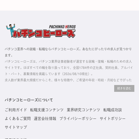
パチンコ業界への就職・転職ならパチンコヒーローズ。あなたにぴったりの求人が見つかり
ます。
パチンコヒーローズは、パチンコ業界従事経験者が運営する就職・復職・転職のための求人
サイトです。ほぼすべての職を取り扱っており、全国1784件の正社員、契約社員、アルバイ
ト・パート、募集情報を掲載しています（2026/08/10現在）。
求人数が業界最大規模だからこそ、様々な特徴や、ご希望の年収・時給・月給などでぴった
りな求人を探すことができ、ご利用者の約96%の方に「満足」とお答えいただいています。
掲載している求人は、すべて契約法人様から寄せられた正規の求人情報です。応募いただい
た内容はすぐに直接事業所に届くためスムーズに転職・復職できます。
パチンコヒーローズについて
ご利用ガイド
転職支援コンテンツ
業界研究コンテンツ
転職成功談
よくあるご質問
運営会社情報
プライバシーポリシー
サイトポリシー
サイトマップ