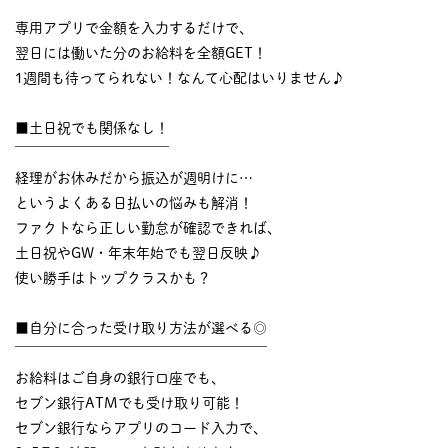
￣￣￣￣￣￣￣￣￣￣
専用アプリで金額を入力するだけで、
翌日には働いた分のお給料を全額GET！
1週間も待ってられない！なんて心配はいりません♪
■土日祝でも関係なし！
￣￣￣￣￣￣￣￣￣￣￣
経理がお休みだから振込が週明けに…
というよくある日払いの悩みも解消！
ファクトなら正しい勤怠が確認できれば、
土日祝やGW・年末年始でも翌日反映♪
使い勝手はトップクラスかも？
■自分に合った受け取り方法が選べる◎
￣￣￣￣￣￣￣￣￣￣￣￣￣￣￣￣￣￣
お給料はご自身の銀行口座でも、
セブン銀行ATMでも受け取り可能！
セブン銀行ならアプリのコード入力で、