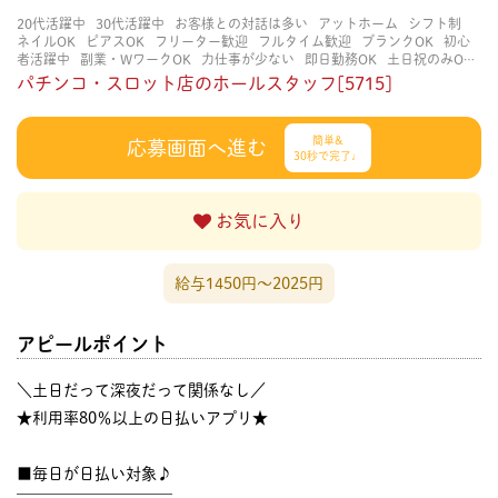
20代活躍中
30代活躍中
お客様との対話は多い
アットホーム
シフト制
ネイルOK
ピアスOK
フリーター歓迎
フルタイム歓迎
ブランクOK
初心
者活躍中
副業・WワークOK
力仕事が少ない
即日勤務OK
土日祝のみOK
学歴不問
服装自由
未経験・初心者OK
決められた時間できっちり
知識・
パチンコ・スロット店のホールスタッフ[5715]
経験不要
立ち仕事
経験者・有資格者歓迎
自分の都合に合わせやすい
茶
髪OK
賑やかな職場
週4日以上OK
長く働ける
長期歓迎
髪型自由
髪色
自由
簡単&
応募画面へ進む
30秒で完了♩
お気に入り
給与1450円〜2025円
アピールポイント
＼土日だって深夜だって関係なし／
★利用率80％以上の日払いアプリ★
■毎日が日払い対象♪