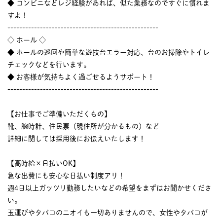
◆ コンビニなどレジ経験があれば、似た業務なのですぐに慣れま
すよ！
---------------------------------------------------
◇ ホール ◇
◆ ホールの巡回や簡単な遊技台エラー対応、台のお掃除やトイレ
チェックなどを行います。
◆ お客様が気持ちよく過ごせるようサポート！
---------------------------------------------------
【お仕事でご準備いただくもの】
靴、腕時計、住民票（現住所が分かるもの）など
詳細に関しては採用後にお伝えいたします！
【高時給×日払いOK】
急な出費にも安心な日払い制度アリ！
週4日以上ガッツリ勤務したいなどの希望をまずはお聞かせくださ
い。
玉運びやタバコのニオイも一切ありませんので、女性やタバコが