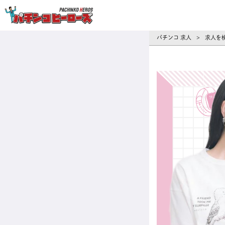
パチンコ求人・転職ならパチンコヒーロ
パチンコ 求人
求人を
>