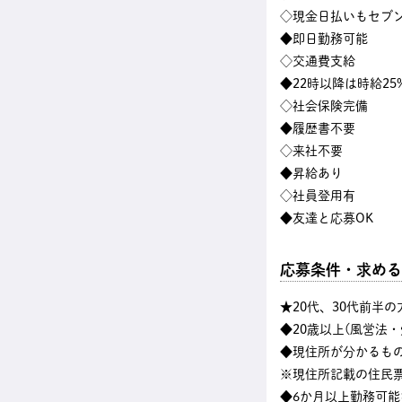
◇現金日払いもセブン
◆即日勤務可能
◇交通費支給
◆22時以降は時給25
◇社会保険完備
◆履歴書不要
◇来社不要
◆昇給あり
◇社員登用有
◆友達と応募OK
応募条件・求める
★20代、30代前半
◆20歳以上(風営法
◆現住所が分かるも
※現住所記載の住民
◆6か月以上勤務可能