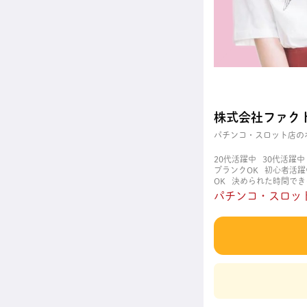
株式会社ファク
パチンコ・スロット店の
20代活躍中
30代活躍中
ブランクOK
初心者活躍
OK
決められた時間でき
職場
週4日以上OK
長
パチンコ・スロット