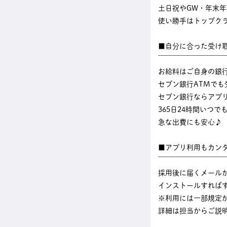
土日祝やGW・年末
使い勝手はトップク
■自分に合った受け
￣￣￣￣￣￣￣￣￣
お給料はご自身の銀
セブン銀行ATMでも
セブン銀行ならアプ
365日24時間いつ
急な出費にも安心♪
■アプリ利用もカン
￣￣￣￣￣￣￣￣￣
採用後に届くメール
インストールすれば
※利用には一部規定
詳細は担当からご説