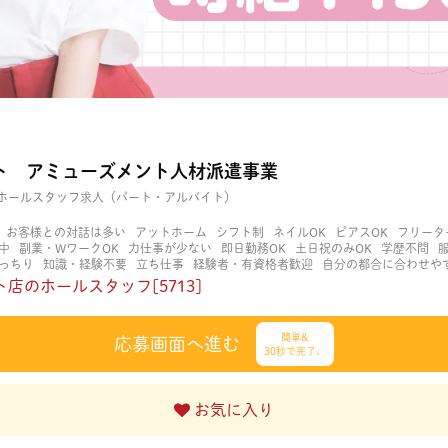
ト アミューズメント人材派遣事業
ホールスタッフ求人（パート・アルバイト）
お客様との対話は多い
アットホーム
シフト制
ネイルOK
ピアスOK
フリータ
中
副業・WワークOK
力仕事が少ない
即日勤務OK
土日祝のみOK
学歴不問
っちり
知識・経験不要
立ち仕事
経験者・有資格者歓迎
自分の都合に合わせや
く働ける
長期歓迎
髪型自由
髪色自由
店のホールスタッフ[5713]
簡単&
応募画面へ進む
30秒で完了♩
お気に入り