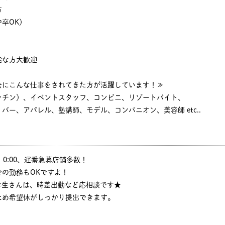
方
卒OK）
能な方大歓迎
去にこんな仕事をされてきた方が活躍しています！≫
ッチン）、イベントスタッフ、コンビニ、リゾートバイト、
バー、アパレル、塾講師、モデル、コンパニオン、美容師 etc..
:30、0:00、遅番急募店舗多数！
の勤務もOKですよ！
学生さんは、時差出勤など応相談です★
ため希望休がしっかり提出できます。