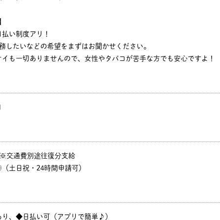
】
日払い制度アリ！
勤務したいなどの希望をまずはお聞かせください。
オイも一切ありませんので、女性やタバコが苦手な方でも安心ですよ！
円
P ※交通費別途往復分支給
（土日祝・24時間申請可）
あり、◆日払い可（アプリで簡単♪）