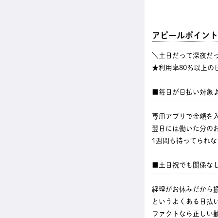
アピールポイント
＼土日だって深夜だ
★利用率80％以上の
■毎日が日払い対象
￣￣￣￣￣￣￣￣￣
専用アプリで金額を
翌日には働いた分のお
1週間も待ってられ
■土日祝でも関係な
￣￣￣￣￣￣￣￣￣
経理がお休みだから
というよくある日払
ファクトなら正しい