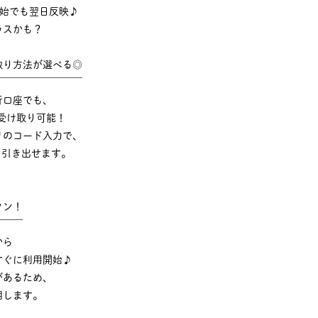
年始でも翌日反映♪
ラスかも？
取り方法が選べる◎
￣￣￣￣￣￣￣￣￣
行口座でも、
受け取り可能！
リのコード入力で、
でも引き出せます。
タン！
￣￣￣
から
すぐに利用開始♪
があるため、
明します。