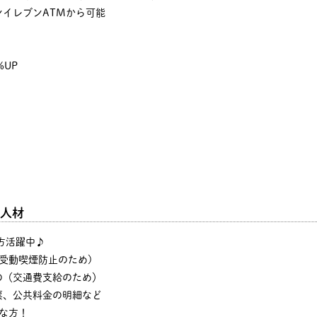
イレブンATMから可能
%UP
人材
の方活躍中♪
・受動喫煙防止のため)
の（交通費支給のため）
票、公共料金の明細など
な方！