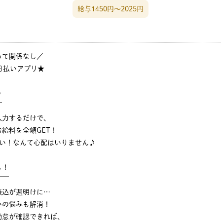
給与1450円〜2025円
って関係なし／
日払いアプリ★
♪
￣
入力するだけで、
給料を全額GET！
ない！なんて心配はいりません♪
し！
￣￣
振込が週明けに…
いの悩みも解消！
勤怠が確認できれば、