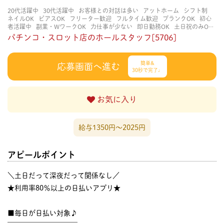
20代活躍中
30代活躍中
お客様との対話は多い
アットホーム
シフト制
ネイルOK
ピアスOK
フリーター歓迎
フルタイム歓迎
ブランクOK
初心
者活躍中
副業・WワークOK
力仕事が少ない
即日勤務OK
土日祝のみOK
学歴不問
服装自由
未経験・初心者OK
決められた時間できっちり
知識・
パチンコ・スロット店のホールスタッフ[5706]
経験不要
立ち仕事
経験者・有資格者歓迎
自分の都合に合わせやすい
茶
髪OK
賑やかな職場
週4日以上OK
長く働ける
長期歓迎
髪型自由
髪色
自由
簡単&
応募画面へ進む
30秒で完了♩
お気に入り
給与1350円〜2025円
アピールポイント
＼土日だって深夜だって関係なし／
★利用率80％以上の日払いアプリ★
■毎日が日払い対象♪