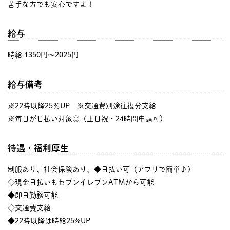
苦手な方でも安心ですよ！
給与
時給 1350円〜2025円
給与備考
※22時以降25％UP ※交通費別途往復分支給
※毎日が日払い対象◎（土日祝・24時間申請可）
待遇・福利厚生
制服あり、社会保険あり、◆日払い可（アプリで簡単♪）
◇現金日払いもセブンイレブンATMから可能
◆即日勤務可能
◇交通費支給
◆22時以降は時給25%UP