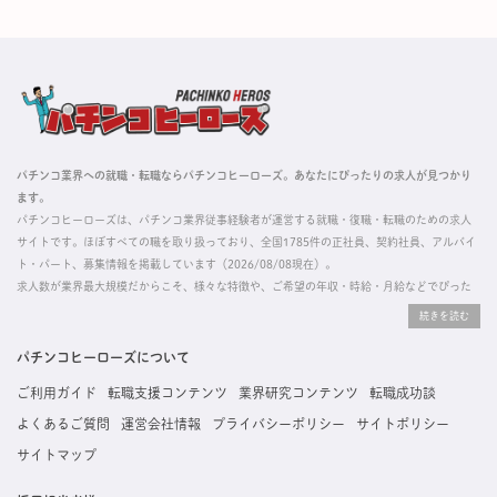
パチンコ業界への就職・転職ならパチンコヒーローズ。あなたにぴったりの求人が見つかり
ます。
パチンコヒーローズは、パチンコ業界従事経験者が運営する就職・復職・転職のための求人
サイトです。ほぼすべての職を取り扱っており、全国1785件の正社員、契約社員、アルバイ
ト・パート、募集情報を掲載しています（2026/08/08現在）。
求人数が業界最大規模だからこそ、様々な特徴や、ご希望の年収・時給・月給などでぴった
りな求人を探すことができ、ご利用者の約96%の方に「満足」とお答えいただいています。
掲載している求人は、すべて契約法人様から寄せられた正規の求人情報です。応募いただい
た内容はすぐに直接事業所に届くためスムーズに転職・復職できます。
パチンコヒーローズについて
ご利用ガイド
転職支援コンテンツ
業界研究コンテンツ
転職成功談
よくあるご質問
運営会社情報
プライバシーポリシー
サイトポリシー
サイトマップ