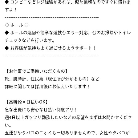
◆ コンビニなどレジ経験があれば、似た業務なのですぐに慣れま
すよ！
---------------------------------------------------
◇ ホール ◇
◆ ホールの巡回や簡単な遊技台エラー対応、台のお掃除やトイレ
チェックなどを行います。
◆ お客様が気持ちよく過ごせるようサポート！
---------------------------------------------------
【お仕事でご準備いただくもの】
靴、腕時計、住民票（現住所が分かるもの）など
詳細に関しては採用後にお伝えいたします！
【高時給×日払いOK】
急な出費にも安心な日払い制度アリ！
週4日以上ガッツリ勤務したいなどの希望をまずはお聞かせくださ
い。
玉運びやタバコのニオイも一切ありませんので、女性やタバコが