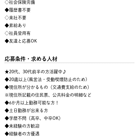
◇社会保険完備
◆履歴書不要
◇来社不要
◆昇給あり
◇社員登用有
◆友達と応募OK
応募条件・求める人材
★20代、30代前半の方活躍中♪
◆20歳以上(風営法・受動喫煙防止のため)
◆現住所が分かるもの（交通費支給のため）
※現住所記載の住民票、公共料金の明細など
◆6か月以上勤務可能な方！
◆土日勤務が出来る方
◆学歴不問（高卒、中卒OK）
◆未経験の方歓迎
◆経験者の方優遇