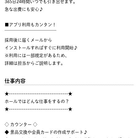
365日24時間いつでも引き出せます。
急な出費にも安心♪
■アプリ利用もカンタン！
￣￣￣￣￣￣￣￣￣￣￣￣
採用後に届くメールから
インストールすればすぐに利用開始♪
※利用には一部規定があるため、
詳細は担当からご説明します。
仕事内容
★--------------------------------★
ホールではどんな仕事をするの？
★--------------------------------★
◇ カウンター ◇
◆ 景品交換や会員カードの作成サポート♪