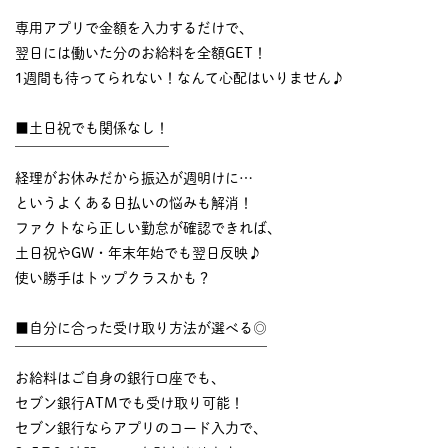
￣￣￣￣￣￣￣￣￣￣
専用アプリで金額を入力するだけで、
翌日には働いた分のお給料を全額GET！
1週間も待ってられない！なんて心配はいりません♪
■土日祝でも関係なし！
￣￣￣￣￣￣￣￣￣￣￣
経理がお休みだから振込が週明けに…
というよくある日払いの悩みも解消！
ファクトなら正しい勤怠が確認できれば、
土日祝やGW・年末年始でも翌日反映♪
使い勝手はトップクラスかも？
■自分に合った受け取り方法が選べる◎
￣￣￣￣￣￣￣￣￣￣￣￣￣￣￣￣￣￣
お給料はご自身の銀行口座でも、
セブン銀行ATMでも受け取り可能！
セブン銀行ならアプリのコード入力で、