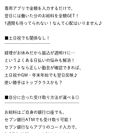
￣￣￣￣￣￣￣￣￣￣
専用アプリで金額を入力するだけで、
翌日には働いた分のお給料を全額GET！
1週間も待ってられない！なんて心配はいりません♪
■土日祝でも関係なし！
￣￣￣￣￣￣￣￣￣￣￣
経理がお休みだから振込が週明けに…
というよくある日払いの悩みも解消！
ファクトなら正しい勤怠が確認できれば、
土日祝やGW・年末年始でも翌日反映♪
使い勝手はトップクラスかも？
■自分に合った受け取り方法が選べる◎
￣￣￣￣￣￣￣￣￣￣￣￣￣￣￣￣￣￣
お給料はご自身の銀行口座でも、
セブン銀行ATMでも受け取り可能！
セブン銀行ならアプリのコード入力で、