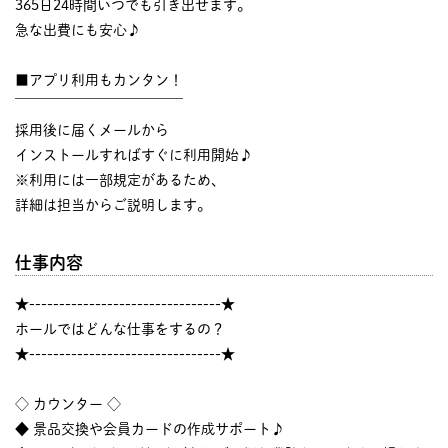
365日24時間いつでも引き出せます。
急な出費にも安心♪
■アプリ利用もカンタン！
￣￣￣￣￣￣￣￣￣￣￣￣
採用後に届くメールから
インストールすればすぐに利用開始♪
※利用には一部規定があるため、
詳細は担当からご説明します。
仕事内容
★--------------------------------★
ホールではどんな仕事をするの？
★--------------------------------★
◇ カウンター ◇
◆ 景品交換や会員カードの作成サポート♪