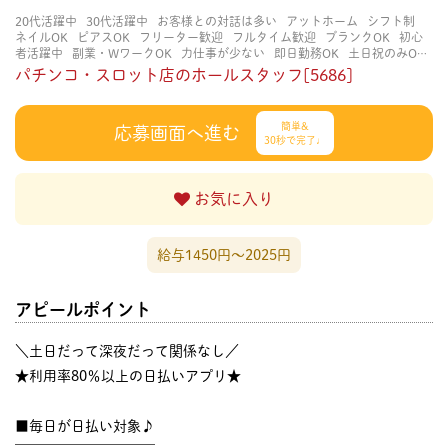
20代活躍中
30代活躍中
お客様との対話は多い
アットホーム
シフト制
ネイルOK
ピアスOK
フリーター歓迎
フルタイム歓迎
ブランクOK
初心
者活躍中
副業・WワークOK
力仕事が少ない
即日勤務OK
土日祝のみOK
学歴不問
服装自由
未経験・初心者OK
決められた時間できっちり
知識・
パチンコ・スロット店のホールスタッフ[5686]
経験不要
立ち仕事
経験者・有資格者歓迎
自分の都合に合わせやすい
茶
髪OK
賑やかな職場
週4日以上OK
長く働ける
長期歓迎
髪型自由
髪色
自由
簡単&
応募画面へ進む
30秒で完了♩
お気に入り
給与1450円〜2025円
アピールポイント
＼土日だって深夜だって関係なし／
★利用率80％以上の日払いアプリ★
■毎日が日払い対象♪