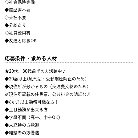
◇社会保険完備
◆履歴書不要
◇来社不要
◆昇給あり
◇社員登用有
◆友達と応募OK
応募条件・求める人材
★20代、30代前半の方活躍中♪
◆20歳以上(風営法・受動喫煙防止のため)
◆現住所が分かるもの（交通費支給のため）
※現住所記載の住民票、公共料金の明細など
◆6か月以上勤務可能な方！
◆土日勤務が出来る方
◆学歴不問（高卒、中卒OK）
◆未経験の方歓迎
◆経験者の方優遇