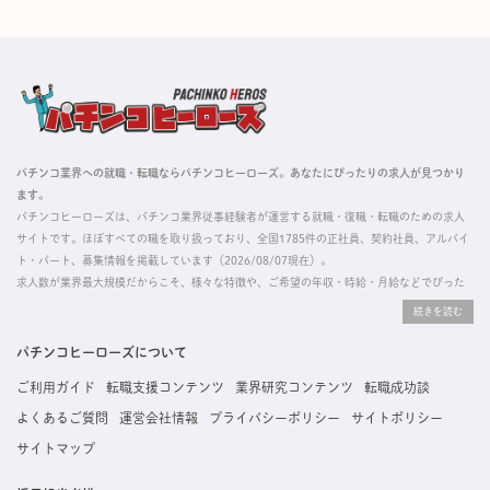
パチンコ業界への就職・転職ならパチンコヒーローズ。あなたにぴったりの求人が見つかり
ます。
パチンコヒーローズは、パチンコ業界従事経験者が運営する就職・復職・転職のための求人
サイトです。ほぼすべての職を取り扱っており、全国1785件の正社員、契約社員、アルバイ
ト・パート、募集情報を掲載しています（2026/08/07現在）。
求人数が業界最大規模だからこそ、様々な特徴や、ご希望の年収・時給・月給などでぴった
りな求人を探すことができ、ご利用者の約96%の方に「満足」とお答えいただいています。
掲載している求人は、すべて契約法人様から寄せられた正規の求人情報です。応募いただい
た内容はすぐに直接事業所に届くためスムーズに転職・復職できます。
パチンコヒーローズについて
ご利用ガイド
転職支援コンテンツ
業界研究コンテンツ
転職成功談
よくあるご質問
運営会社情報
プライバシーポリシー
サイトポリシー
サイトマップ