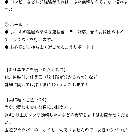
◆ コンビニなどレジ経験があれば、似た業務なのですぐに慣れま
すよ！
---------------------------------------------------
◇ ホール ◇
◆ ホールの巡回や簡単な遊技台エラー対応、台のお掃除やトイレ
チェックなどを行います。
◆ お客様が気持ちよく過ごせるようサポート！
---------------------------------------------------
【お仕事でご準備いただくもの】
靴、腕時計、住民票（現住所が分かるもの）など
詳細に関しては採用後にお伝えいたします！
【高時給×日払いOK】
急な出費にも安心な日払い制度アリ！
週4日以上ガッツリ勤務したいなどの希望をまずはお聞かせくださ
い。
玉運びやタバコのニオイも一切ありませんので、女性やタバコが