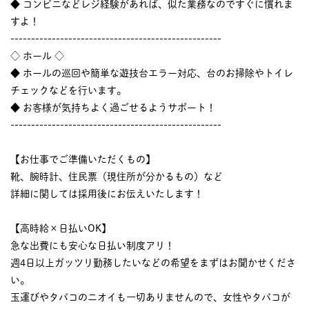
◆ コンビニなどレジ経験があれば、似た業務なのですぐに慣れま
すよ！
---------------------------------------------------
◇ ホール ◇
◆ ホールの巡回や簡単な遊技台エラー対応、台のお掃除やトイレ
チェックなどを行います。
◆ お客様が気持ちよく過ごせるようサポート！
---------------------------------------------------
【お仕事でご準備いただくもの】
靴、腕時計、住民票（現住所が分かるもの）など
詳細に関しては採用後にお伝えいたします！
【高時給×日払いOK】
急な出費にも安心な日払い制度アリ！
週4日以上ガッツリ勤務したいなどの希望をまずはお聞かせくださ
い。
玉運びやタバコのニオイも一切ありませんので、女性やタバコが