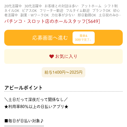
20代活躍中
30代活躍中
お客様との対話は多い
アットホーム
シフト制
ネイルOK
ピアスOK
フリーター歓迎
フルタイム歓迎
ブランクOK
初心
者活躍中
副業・WワークOK
力仕事が少ない
即日勤務OK
土日祝のみOK
学歴不問
服装自由
未経験・初心者OK
決められた時間できっちり
知識・
パチンコ・スロット店のホールスタッフ[5649]
経験不要
立ち仕事
経験者・有資格者歓迎
自分の都合に合わせやすい
茶
髪OK
賑やかな職場
週4日以上OK
長く働ける
長期歓迎
髪型自由
髪色
自由
簡単&
応募画面へ進む
30秒で完了♩
お気に入り
給与1400円〜2025円
アピールポイント
＼土日だって深夜だって関係なし／
★利用率80％以上の日払いアプリ★
■毎日が日払い対象♪