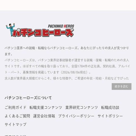
パチンコ業界への就職・転職ならパチンコヒーローズ。あなたにぴったりの求人が見つかり
ます。
パチンコヒーローズは、パチンコ業界従事経験者が運営する就職・復職・転職のための求人
サイトです。ほぼすべての職を取り扱っており、全国1784件の正社員、契約社員、アルバイ
ト・パート、募集情報を掲載しています（2026/08/06現在）。
求人数が業界最大規模だからこそ、様々な特徴や、ご希望の年収・時給・月給などでぴった
りな求人を探すことができ、ご利用者の約96%の方に「満足」とお答えいただいています。
掲載している求人は、すべて契約法人様から寄せられた正規の求人情報です。応募いただい
た内容はすぐに直接事業所に届くためスムーズに転職・復職できます。
パチンコヒーローズについて
ご利用ガイド
転職支援コンテンツ
業界研究コンテンツ
転職成功談
よくあるご質問
運営会社情報
プライバシーポリシー
サイトポリシー
サイトマップ