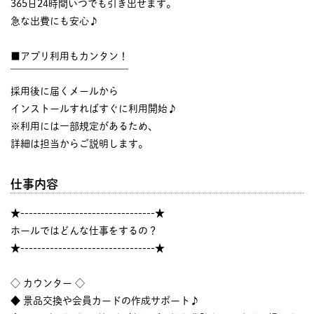
365日24時間いつでも引き出せます。
急な出費にも安心♪
■アプリ利用もカンタン！
￣￣￣￣￣￣￣￣￣￣￣￣
採用後に届くメールから
インストールすればすぐに利用開始♪
※利用には一部規定があるため、
詳細は担当からご説明します。
仕事内容
★--------------------------------★
ホールではどんな仕事をするの？
★--------------------------------★
◇ カウンター ◇
◆ 景品交換や会員カードの作成サポート♪