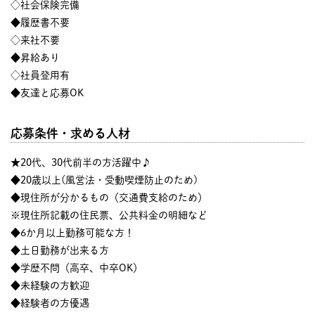
◇社会保険完備
◆履歴書不要
◇来社不要
◆昇給あり
◇社員登用有
◆友達と応募OK
応募条件・求める人材
★20代、30代前半の方活躍中♪
◆20歳以上(風営法・受動喫煙防止のため)
◆現住所が分かるもの（交通費支給のため）
※現住所記載の住民票、公共料金の明細など
◆6か月以上勤務可能な方！
◆土日勤務が出来る方
◆学歴不問（高卒、中卒OK）
◆未経験の方歓迎
◆経験者の方優遇