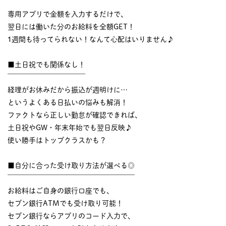
￣￣￣￣￣￣￣￣￣￣
専用アプリで金額を入力するだけで、
翌日には働いた分のお給料を全額GET！
1週間も待ってられない！なんて心配はいりません♪
■土日祝でも関係なし！
￣￣￣￣￣￣￣￣￣￣￣
経理がお休みだから振込が週明けに…
というよくある日払いの悩みも解消！
ファクトなら正しい勤怠が確認できれば、
土日祝やGW・年末年始でも翌日反映♪
使い勝手はトップクラスかも？
■自分に合った受け取り方法が選べる◎
￣￣￣￣￣￣￣￣￣￣￣￣￣￣￣￣￣￣
お給料はご自身の銀行口座でも、
セブン銀行ATMでも受け取り可能！
セブン銀行ならアプリのコード入力で、