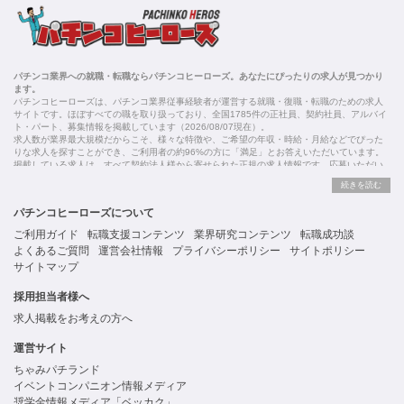
パチンコ業界への就職・転職ならパチンコヒーローズ。あなたにぴったりの求人が見つかり
ます。
パチンコヒーローズは、パチンコ業界従事経験者が運営する就職・復職・転職のための求人
サイトです。ほぼすべての職を取り扱っており、全国1785件の正社員、契約社員、アルバイ
ト・パート、募集情報を掲載しています（2026/08/07現在）。
求人数が業界最大規模だからこそ、様々な特徴や、ご希望の年収・時給・月給などでぴった
りな求人を探すことができ、ご利用者の約96%の方に「満足」とお答えいただいています。
掲載している求人は、すべて契約法人様から寄せられた正規の求人情報です。応募いただい
た内容はすぐに直接事業所に届くためスムーズに転職・復職できます。
パチンコヒーローズについて
ご利用ガイド
転職支援コンテンツ
業界研究コンテンツ
転職成功談
よくあるご質問
運営会社情報
プライバシーポリシー
サイトポリシー
サイトマップ
採用担当者様へ
求人掲載をお考えの方へ
運営サイト
ちゃみパチランド
イベントコンパニオン情報メディア
奨学金情報メディア「ベッカク」