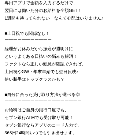
専用アプリで金額を入力するだけで、
翌日には働いた分のお給料を全額GET！
1週間も待ってられない！なんて心配はいりません♪
■土日祝でも関係なし！
￣￣￣￣￣￣￣￣￣￣￣
経理がお休みだから振込が週明けに…
というよくある日払いの悩みも解消！
ファクトなら正しい勤怠が確認できれば、
土日祝やGW・年末年始でも翌日反映♪
使い勝手はトップクラスかも？
■自分に合った受け取り方法が選べる◎
￣￣￣￣￣￣￣￣￣￣￣￣￣￣￣￣￣￣
お給料はご自身の銀行口座でも、
セブン銀行ATMでも受け取り可能！
セブン銀行ならアプリのコード入力で、
365日24時間いつでも引き出せます。