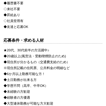
◆履歴書不要
◇来社不要
◆昇給あり
◇社員登用有
◆友達と応募OK
応募条件・求める人材
★20代、30代前半の方活躍中♪
◆20歳以上(風営法・受動喫煙防止のため)
◆現住所が分かるもの（交通費支給のため）
※現住所記載の住民票、公共料金の明細など
◆6か月以上勤務可能な方！
◆土日勤務が出来る方
◆学歴不問（高卒、中卒OK）
◆未経験の方歓迎
◆経験者の方優遇
◆大型連休勤務が可能な方大歓迎