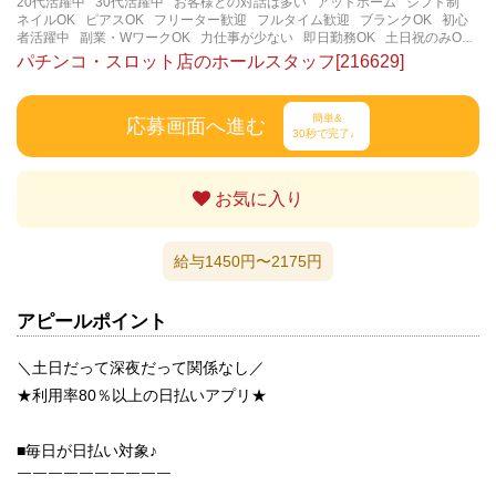
20代活躍中
30代活躍中
お客様との対話は多い
アットホーム
シフト制
ネイルOK
ピアスOK
フリーター歓迎
フルタイム歓迎
ブランクOK
初心
者活躍中
副業・WワークOK
力仕事が少ない
即日勤務OK
土日祝のみOK
学歴不問
服装自由
未経験・初心者OK
決められた時間できっちり
知識・
パチンコ・スロット店のホールスタッフ[216629]
経験不要
立ち仕事
経験者・有資格者歓迎
自分の都合に合わせやすい
茶
髪OK
賑やかな職場
週4日以上OK
長く働ける
長期歓迎
髪型自由
髪色
自由
簡単&
応募画面へ進む
30秒で完了♩
お気に入り
給与1450円〜2175円
アピールポイント
＼土日だって深夜だって関係なし／
★利用率80％以上の日払いアプリ★
■毎日が日払い対象♪
￣￣￣￣￣￣￣￣￣￣