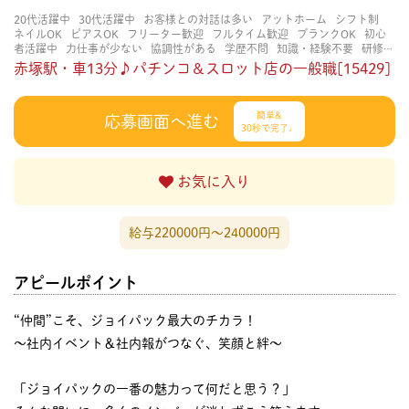
20代活躍中
30代活躍中
お客様との対話は多い
アットホーム
シフト制
ネイルOK
ピアスOK
フリーター歓迎
フルタイム歓迎
ブランクOK
初心
者活躍中
力仕事が少ない
協調性がある
学歴不問
知識・経験不要
研修あ
り
立ち仕事
経験者・有資格者歓迎
茶髪OK
賑やかな職場
長く働ける
赤塚駅・車13分♪パチンコ＆スロット店の一般職[15429]
長期歓迎
簡単&
応募画面へ進む
30秒で完了♩
お気に入り
給与220000円〜240000円
アピールポイント
“仲間”こそ、ジョイパック最大のチカラ！
～社内イベント＆社内報がつなぐ、笑顔と絆～
「ジョイパックの一番の魅力って何だと思う？」