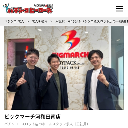
パチンコ求人・転職ならパチンコヒーロ
パチンコ 求人
求人を検索
赤塚駅・車13分♪パチンコ＆スロット店の一般職[
>
>
ビックマーチ河和田南店
パチンコ・スロット店のホールスタッフ求人（正社員）