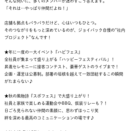
そんな問いに、多くのメンバーが迷わずこう答えます。
「それは…やっぱり仲間だよね！」
店舗も拠点もバラバラだけど、心はいつもひとつ。
そのつながりをもっと深めているのが、ジョイパック自慢の“社内
プロジェクト”なんです！
★年に一度の一大イベント『ハピフェス』
全社員が集まって盛り上がる「ハッピーフェスティバル」！
昇進セレモニーに接客コンテスト、豪華ゲストのライブまで！
企画・運営は公募制。部署の垣根を越えて一致団結するこの瞬間
がたまらない♪
★秋の風物詩『スポフェス』で大盛り上がり！
社員と家族で楽しめる運動会やBBQ、仮装リレーも？！
日ごろ見られない仲間の素顔に、思わずほっこり笑
絆を深める最高のコミュニケーションの場です♪