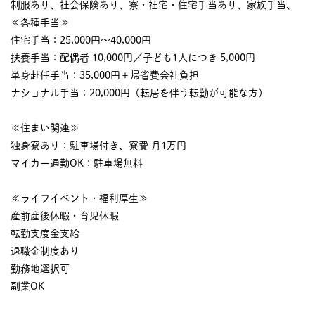
制服あり、社会保険あり、寮・社宅・住宅手当あり、家族手当、
≪各種手当≫
住宅手当：25,000円～40,000円
扶養手当：配偶者 10,000円／子ども1人につき 5,000円
単身赴任手当：35,000円＋帰省費会社負担
ナショナル手当：20,000円（転居を伴う転勤が可能な方）
≪住まい関連≫
独身寮あり：駐車場付き、寮費 月1万円
マイカー通勤OK：駐車場無料
≪ライフイベント・福利厚生≫
産前産後休暇・育児休暇
転勤支度金支給
退職金制度あり
勤務地選択可
副業OK