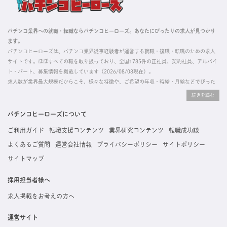
パチンコ業界への就職・転職ならパチンコヒーローズ。あなたにぴったりの求人が見つかり
ます。
パチンコヒーローズは、パチンコ業界従事経験者が運営する就職・復職・転職のための求人
サイトです。ほぼすべての職を取り扱っており、全国1785件の正社員、契約社員、アルバイ
ト・パート、募集情報を掲載しています（2026/08/08現在）。
求人数が業界最大規模だからこそ、様々な特徴や、ご希望の年収・時給・月給などでぴった
りな求人を探すことができ、ご利用者の約96%の方に「満足」とお答えいただいています。
掲載している求人は、すべて契約法人様から寄せられた正規の求人情報です。応募いただい
た内容はすぐに直接事業所に届くためスムーズに転職・復職できます。
パチンコヒーローズについて
ご利用ガイド
転職支援コンテンツ
業界研究コンテンツ
転職成功談
よくあるご質問
運営会社情報
プライバシーポリシー
サイトポリシー
サイトマップ
採用担当者様へ
求人掲載をお考えの方へ
運営サイト