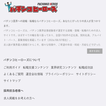
パチンコ業界への就職・転職ならパチンコヒーローズ。あなたにぴったりの求人が見つかり
ます。
パチンコヒーローズは、パチンコ業界従事経験者が運営する就職・復職・転職のための求人
サイトです。ほぼすべての職を取り扱っており、全国1785件の正社員、契約社員、アルバイ
ト・パート、募集情報を掲載しています（2026/08/07現在）。
求人数が業界最大規模だからこそ、様々な特徴や、ご希望の年収・時給・月給などでぴった
りな求人を探すことができ、ご利用者の約96%の方に「満足」とお答えいただいています。
掲載している求人は、すべて契約法人様から寄せられた正規の求人情報です。応募いただい
た内容はすぐに直接事業所に届くためスムーズに転職・復職できます。
パチンコヒーローズについて
ご利用ガイド
転職支援コンテンツ
業界研究コンテンツ
転職成功談
よくあるご質問
運営会社情報
プライバシーポリシー
サイトポリシー
サイトマップ
採用担当者様へ
求人掲載をお考えの方へ