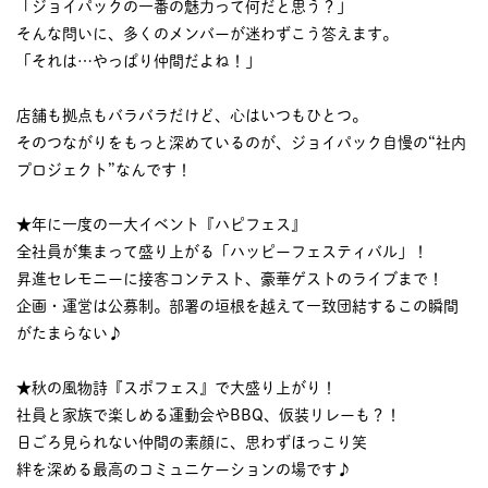
「ジョイパックの一番の魅力って何だと思う？」
そんな問いに、多くのメンバーが迷わずこう答えます。
「それは…やっぱり仲間だよね！」
店舗も拠点もバラバラだけど、心はいつもひとつ。
そのつながりをもっと深めているのが、ジョイパック自慢の“社内
プロジェクト”なんです！
★年に一度の一大イベント『ハピフェス』
全社員が集まって盛り上がる「ハッピーフェスティバル」！
昇進セレモニーに接客コンテスト、豪華ゲストのライブまで！
企画・運営は公募制。部署の垣根を越えて一致団結するこの瞬間
がたまらない♪
★秋の風物詩『スポフェス』で大盛り上がり！
社員と家族で楽しめる運動会やBBQ、仮装リレーも？！
日ごろ見られない仲間の素顔に、思わずほっこり笑
絆を深める最高のコミュニケーションの場です♪