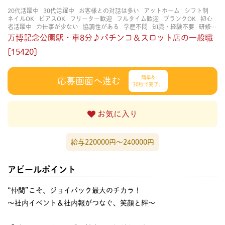
20代活躍中
30代活躍中
お客様との対話は多い
アットホーム
シフト制
ネイルOK
ピアスOK
フリーター歓迎
フルタイム歓迎
ブランクOK
初心
者活躍中
力仕事が少ない
協調性がある
学歴不問
知識・経験不要
研修あ
り
立ち仕事
経験者・有資格者歓迎
茶髪OK
賑やかな職場
長く働ける
万博記念公園駅・車8分♪パチンコ＆スロット店の一般職
長期歓迎
[15420]
簡単&
応募画面へ進む
30秒で完了♩
お気に入り
給与220000円〜240000円
アピールポイント
“仲間”こそ、ジョイパック最大のチカラ！
～社内イベント＆社内報がつなぐ、笑顔と絆～