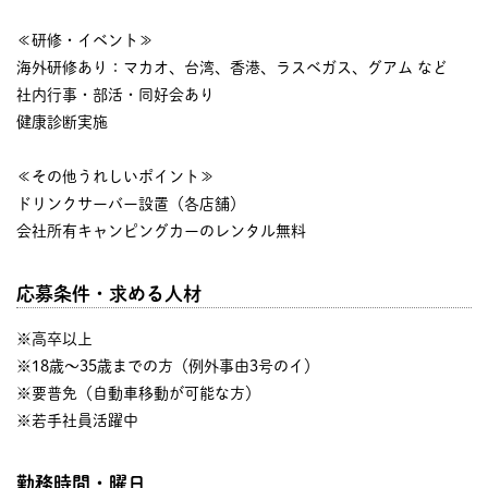
≪研修・イベント≫
海外研修あり：マカオ、台湾、香港、ラスベガス、グアム など
社内行事・部活・同好会あり
健康診断実施
≪その他うれしいポイント≫
ドリンクサーバー設置（各店舗）
会社所有キャンピングカーのレンタル無料
応募条件・求める人材
※高卒以上
※18歳～35歳までの方（例外事由3号のイ）
※要普免（自動車移動が可能な方）
※若手社員活躍中
勤務時間・曜日