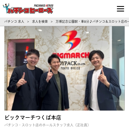
パチンコ求人・転職ならパチンコヒーロ
パチンコ 求人
求人を検索
万博記念公園駅・車8分♪パチンコ＆スロット店の一
>
>
ビックマーチつくば本店
パチンコ・スロット店のホールスタッフ求人（正社員）