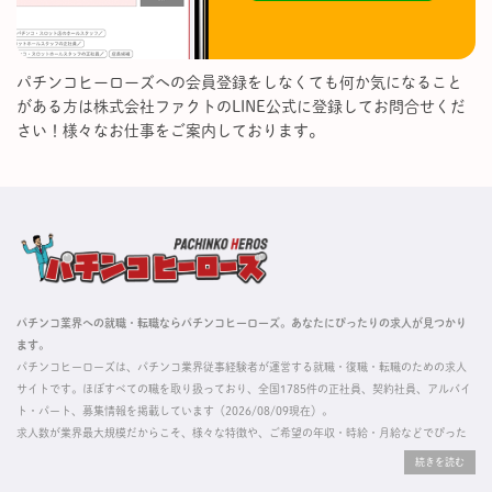
パチンコヒーローズへの会員登録をしなくても何か気になること
がある方は株式会社ファクトのLINE公式に登録してお問合せくだ
さい！様々なお仕事をご案内しております。
パチンコ業界への就職・転職ならパチンコヒーローズ。あなたにぴったりの求人が見つかり
ます。
パチンコヒーローズは、パチンコ業界従事経験者が運営する就職・復職・転職のための求人
サイトです。ほぼすべての職を取り扱っており、全国1785件の正社員、契約社員、アルバイ
ト・パート、募集情報を掲載しています（2026/08/09現在）。
求人数が業界最大規模だからこそ、様々な特徴や、ご希望の年収・時給・月給などでぴった
りな求人を探すことができ、ご利用者の約96%の方に「満足」とお答えいただいています。
掲載している求人は、すべて契約法人様から寄せられた正規の求人情報です。応募いただい