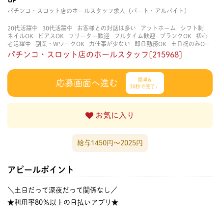
パチンコ・スロット店のホールスタッフ求人（パート・アルバイト）
20代活躍中
30代活躍中
お客様との対話は多い
アットホーム
シフト制
ネイルOK
ピアスOK
フリーター歓迎
フルタイム歓迎
ブランクOK
初心
者活躍中
副業・WワークOK
力仕事が少ない
即日勤務OK
土日祝のみOK
学歴不問
服装自由
未経験・初心者OK
決められた時間できっちり
知識・
パチンコ・スロット店のホールスタッフ[215968]
経験不要
立ち仕事
経験者・有資格者歓迎
自分の都合に合わせやすい
茶
髪OK
賑やかな職場
週4日以上OK
長く働ける
長期歓迎
髪型自由
髪色
自由
簡単&
応募画面へ進む
30秒で完了♩
お気に入り
給与1450円〜2025円
アピールポイント
＼土日だって深夜だって関係なし／
★利用率80％以上の日払いアプリ★