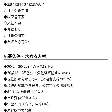
◆22時以降は時給25%UP
◇社会保険完備
◆履歴書不要
◇来社不要
◆昇給あり
◇社員登用有
◆友達と応募OK
応募条件・求める人材
★20代、30代前半の方活躍中♪
◆20歳以上(風営法・受動喫煙防止のため)
◆現住所が分かるもの（交通費支給のため）
※現住所記載の住民票、公共料金の明細など
◆6か月以上勤務可能な方！
◆土日勤務が出来る方
◆学歴不問（高卒、中卒OK）
◆未経験の方歓迎