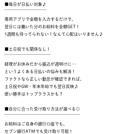
■毎日が日払い対象♪
￣￣￣￣￣￣￣￣￣￣
専用アプリで金額を入力するだけで、
翌日には働いた分のお給料を全額GET！
1週間も待ってられない！なんて心配はいりません♪
■土日祝でも関係なし！
￣￣￣￣￣￣￣￣￣￣￣
経理がお休みだから振込が週明けに…
というよくある日払いの悩みも解消！
ファクトなら正しい勤怠が確認できれば、
土日祝やGW・年末年始でも翌日反映♪
使い勝手はトップクラスかも？
■自分に合った受け取り方法が選べる◎
￣￣￣￣￣￣￣￣￣￣￣￣￣￣￣￣￣￣
お給料はご自身の銀行口座でも、
セブン銀行ATMでも受け取り可能！