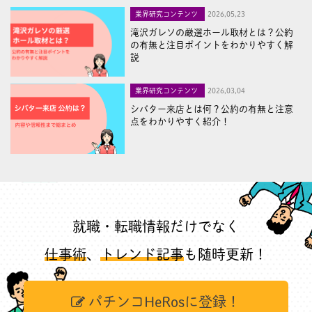
業界研究コンテンツ
2026,05,23
滝沢ガレソの厳選ホール取材とは？公約
の有無と注目ポイントをわかりやすく解
説
業界研究コンテンツ
2026,03,04
シバター来店とは何？公約の有無と注意
点をわかりやすく紹介！
就職・転職情報だけでなく
仕事術
、
トレンド記事
も随時更新！
パチンコHeRosに登録！