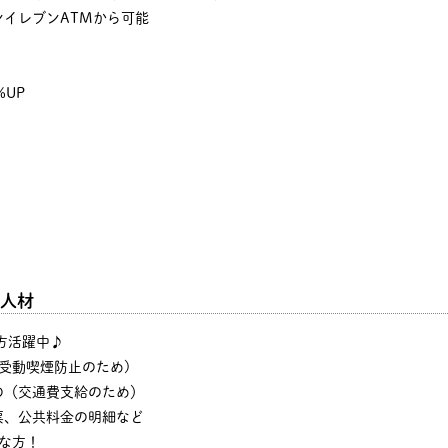
イレブンATMから可能
%UP
人材
の方活躍中♪
・受動喫煙防止のため)
の（交通費支給のため）
票、公共料金の明細など
な方！