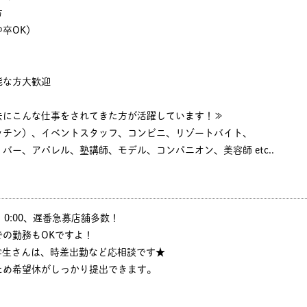
方
卒OK）
能な方大歓迎
去にこんな仕事をされてきた方が活躍しています！≫
ッチン）、イベントスタッフ、コンビニ、リゾートバイト、
バー、アパレル、塾講師、モデル、コンパニオン、美容師 etc..
:30、0:00、遅番急募店舗多数！
の勤務もOKですよ！
学生さんは、時差出勤など応相談です★
ため希望休がしっかり提出できます。