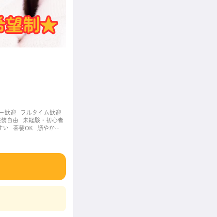
ー歓迎
フルタイム歓迎
服装自由
未経験・初心者
すい
茶髪OK
賑やかな