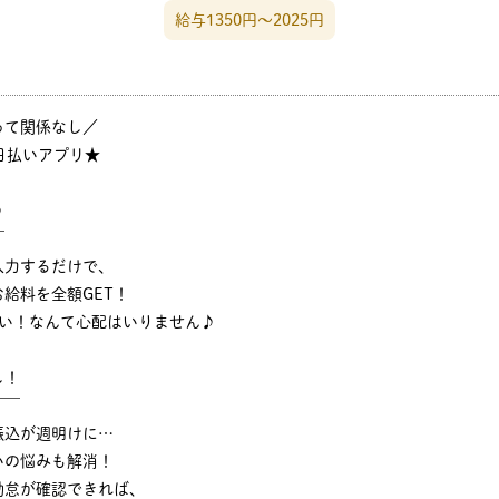
給与1350円〜2025円
って関係なし／
日払いアプリ★
♪
￣
入力するだけで、
給料を全額GET！
ない！なんて心配はいりません♪
し！
￣￣
振込が週明けに…
いの悩みも解消！
勤怠が確認できれば、