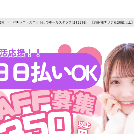
ーズ
検索
パチンコ・スロット店のホールスタッフ[215698]｜【西船橋エリア※20歳以上
>