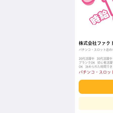
株式会社ファク
パチンコ・スロット店の
20代活躍中
30代活躍中
ブランクOK
初心者活躍
OK
決められた時間でき
職場
週4日以上OK
長
パチンコ・スロット