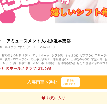
ト アミューズメント人材派遣事業部
ホールスタッフ求人（パート・アルバイト）
お客様との対話は多い
アットホーム
シフト制
ネイルOK
ピアスOK
フリータ
中
副業・WワークOK
力仕事が少ない
即日勤務OK
土日祝のみOK
学歴不問
っちり
知識・経験不要
立ち仕事
経験者・有資格者歓迎
自分の都合に合わせや
く働ける
長期歓迎
髪型自由
髪色自由
店のホールスタッフ[215698]
簡単&
応募画面へ進む
30秒で完了♩
お気に入り