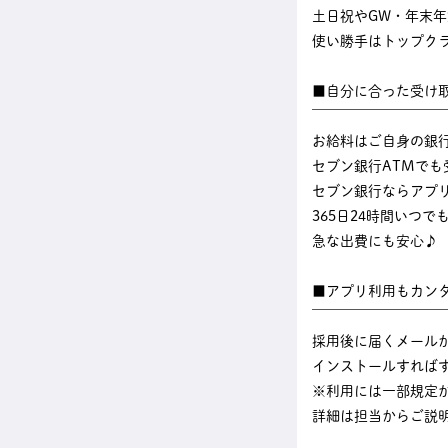
土日祝やGW・年末
使い勝手はトップク
■自分に合った受け
￣￣￣￣￣￣￣￣￣
お給料はご自身の銀
セブン銀行ATMでも
セブン銀行ならアプ
365日24時間いつ
急な出費にも安心♪
■アプリ利用もカン
￣￣￣￣￣￣￣￣￣
採用後に届くメール
インストールすれば
※利用には一部規定
詳細は担当からご説