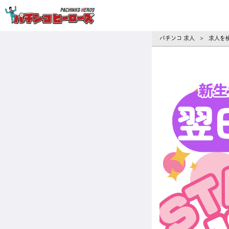
パチンコ求人・転職ならパチンコヒーロ
パチンコ 求人
求人を
>