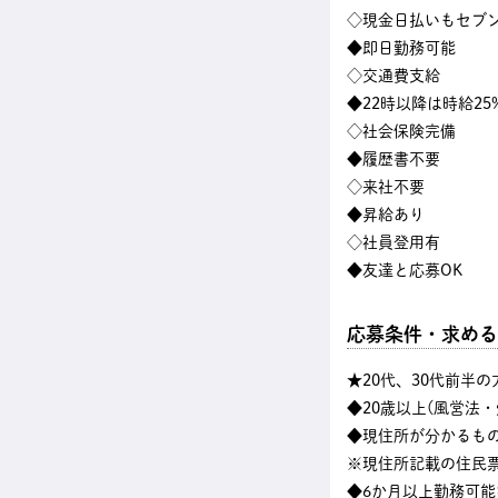
◇現金日払いもセブン
◆即日勤務可能
◇交通費支給
◆22時以降は時給25
◇社会保険完備
◆履歴書不要
◇来社不要
◆昇給あり
◇社員登用有
◆友達と応募OK
応募条件・求める
★20代、30代前半
◆20歳以上(風営法
◆現住所が分かるも
※現住所記載の住民
◆6か月以上勤務可能