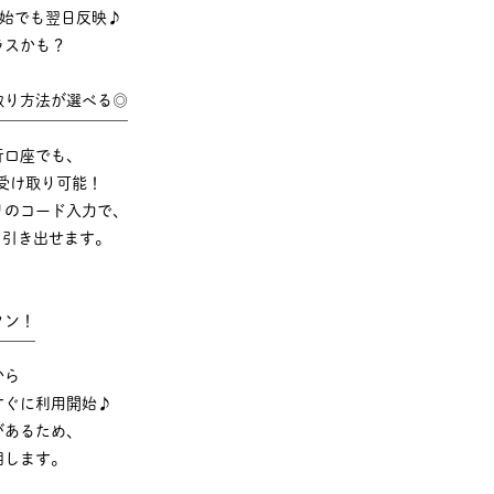
年始でも翌日反映♪
ラスかも？
取り方法が選べる◎
￣￣￣￣￣￣￣￣￣
行口座でも、
受け取り可能！
リのコード入力で、
でも引き出せます。
タン！
￣￣￣
から
すぐに利用開始♪
があるため、
明します。