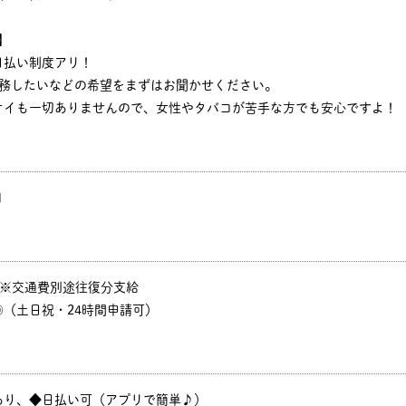
】
日払い制度アリ！
勤務したいなどの希望をまずはお聞かせください。
オイも一切ありませんので、女性やタバコが苦手な方でも安心ですよ！
円
P ※交通費別途往復分支給
（土日祝・24時間申請可）
あり、◆日払い可（アプリで簡単♪）