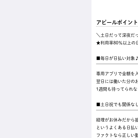
アピールポイント
＼土日だって深夜だ
★利用率80％以上の
■毎日が日払い対象
￣￣￣￣￣￣￣￣￣
専用アプリで金額を
翌日には働いた分のお
1週間も待ってられ
■土日祝でも関係な
￣￣￣￣￣￣￣￣￣
経理がお休みだから
というよくある日払
ファクトなら正しい