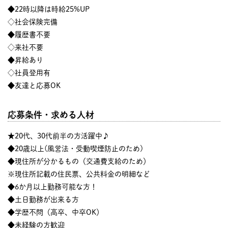
◆22時以降は時給25%UP
◇社会保険完備
◆履歴書不要
◇来社不要
◆昇給あり
◇社員登用有
◆友達と応募OK
応募条件・求める人材
★20代、30代前半の方活躍中♪
◆20歳以上(風営法・受動喫煙防止のため)
◆現住所が分かるもの（交通費支給のため）
※現住所記載の住民票、公共料金の明細など
◆6か月以上勤務可能な方！
◆土日勤務が出来る方
◆学歴不問（高卒、中卒OK）
◆未経験の方歓迎