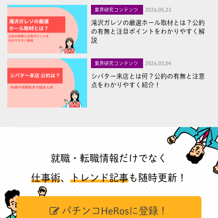
業界研究コンテンツ
2026,05,23
滝沢ガレソの厳選ホール取材とは？公約
の有無と注目ポイントをわかりやすく解
説
業界研究コンテンツ
2026,03,04
シバター来店とは何？公約の有無と注意
点をわかりやすく紹介！
就職・転職情報だけでなく
仕事術
、
トレンド記事
も随時更新！
パチンコHeRosに登録！