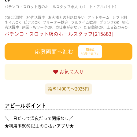
パチンコ・スロット店のホールスタッフ求人（パート・アルバイト）
20代活躍中
30代活躍中
お客様との対話は多い
アットホーム
シフト制
ネイルOK
ピアスOK
フリーター歓迎
フルタイム歓迎
ブランクOK
初心
者活躍中
副業・WワークOK
力仕事が少ない
即日勤務OK
土日祝のみOK
学歴不問
服装自由
未経験・初心者OK
決められた時間できっちり
知識・
パチンコ・スロット店のホールスタッフ[215683]
経験不要
立ち仕事
経験者・有資格者歓迎
自分の都合に合わせやすい
茶
髪OK
賑やかな職場
週4日以上OK
長く働ける
長期歓迎
髪型自由
髪色
自由
簡単&
応募画面へ進む
30秒で完了♩
お気に入り
給与1400円〜2025円
アピールポイント
＼土日だって深夜だって関係なし／
★利用率80％以上の日払いアプリ★