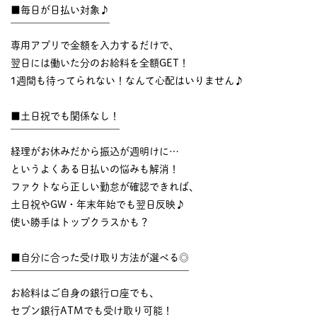
■毎日が日払い対象♪
￣￣￣￣￣￣￣￣￣￣
専用アプリで金額を入力するだけで、
翌日には働いた分のお給料を全額GET！
1週間も待ってられない！なんて心配はいりません♪
■土日祝でも関係なし！
￣￣￣￣￣￣￣￣￣￣￣
経理がお休みだから振込が週明けに…
というよくある日払いの悩みも解消！
ファクトなら正しい勤怠が確認できれば、
土日祝やGW・年末年始でも翌日反映♪
使い勝手はトップクラスかも？
■自分に合った受け取り方法が選べる◎
￣￣￣￣￣￣￣￣￣￣￣￣￣￣￣￣￣￣
お給料はご自身の銀行口座でも、
セブン銀行ATMでも受け取り可能！