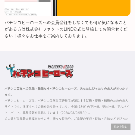
パチンコヒーローズへの会員登録をしなくても何か気になること
がある方は株式会社ファクトのLINE公式に登録してお問合せくだ
さい！様々なお仕事をご案内しております。
パチンコ業界への就職・転職ならパチンコヒーローズ。あなたにぴったりの求人が見つかり
ます。
パチンコヒーローズは、パチンコ業界従事経験者が運営する就職・復職・転職のための求人
サイトです。ほぼすべての職を取り扱っており、全国1784件の正社員、契約社員、アルバイ
ト・パート、募集情報を掲載しています（2026/08/06現在）。
求人数が業界最大規模だからこそ、様々な特徴や、ご希望の年収・時給・月給などでぴった
りな求人を探すことができ、ご利用者の約96%の方に「満足」とお答えいただいています。
掲載している求人は、すべて契約法人様から寄せられた正規の求人情報です。応募いただい