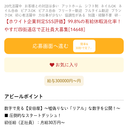
20代活躍中
お客様との対話は多い
アットホーム
シフト制
ネイルOK
ネ
イル自由
ピアスOK
ピアス自由
フリーター歓迎
フルタイム歓迎
ブラン
クOK
初心者活躍中
力仕事が少ない
協調性がある
知識・経験不要
研修
あり
立ち仕事
経験者・有資格者歓迎
茶髪OK
賑やかな職場
長く働ける
【ホワイト企業判定SSS評価】99.8%の有給休暇消化率！
長期歓迎
やすだ四街道店で正社員大募集[14648]
簡単&
応募画面へ進む
30秒で完了♩
お気に入り
給与300000円〜円
アピールポイント
数字で見る【安田屋】～嘘偽りない「リアル」な数字を公開！～
■ 圧倒的なスタートダッシュ！
初任給（正社員）：月給30万円〜