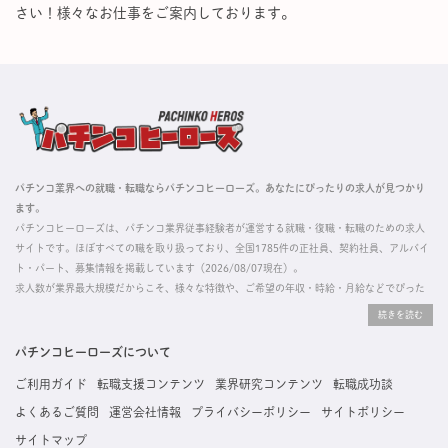
さい！様々なお仕事をご案内しております。
パチンコ業界への就職・転職ならパチンコヒーローズ。あなたにぴったりの求人が見つかり
ます。
パチンコヒーローズは、パチンコ業界従事経験者が運営する就職・復職・転職のための求人
サイトです。ほぼすべての職を取り扱っており、全国1785件の正社員、契約社員、アルバイ
ト・パート、募集情報を掲載しています（2026/08/07現在）。
求人数が業界最大規模だからこそ、様々な特徴や、ご希望の年収・時給・月給などでぴった
りな求人を探すことができ、ご利用者の約96%の方に「満足」とお答えいただいています。
掲載している求人は、すべて契約法人様から寄せられた正規の求人情報です。応募いただい
た内容はすぐに直接事業所に届くためスムーズに転職・復職できます。
パチンコヒーローズについて
ご利用ガイド
転職支援コンテンツ
業界研究コンテンツ
転職成功談
よくあるご質問
運営会社情報
プライバシーポリシー
サイトポリシー
サイトマップ