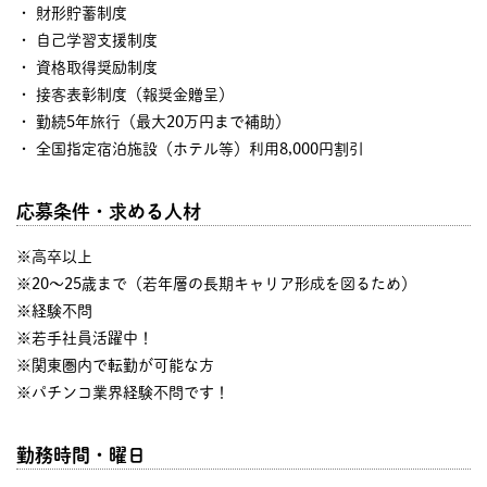
・ 財形貯蓄制度
・ 自己学習支援制度
・ 資格取得奨励制度
・ 接客表彰制度（報奨金贈呈）
・ 勤続5年旅行（最大20万円まで補助）
・ 全国指定宿泊施設（ホテル等）利用8,000円割引
応募条件・求める人材
※高卒以上
※20～25歳まで（若年層の長期キャリア形成を図るため）
※経験不問
※若手社員活躍中！
※関東圏内で転勤が可能な方
※パチンコ業界経験不問です！
勤務時間・曜日