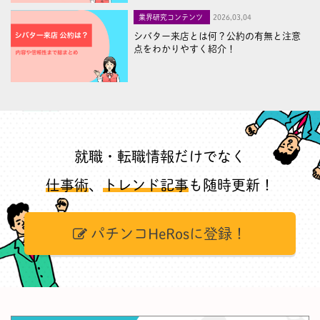
業界研究コンテンツ
2026,03,04
シバター来店とは何？公約の有無と注意
点をわかりやすく紹介！
就職・転職情報だけでなく
仕事術
、
トレンド記事
も随時更新！
パチンコHeRosに登録！