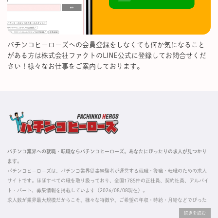
パチンコヒーローズへの会員登録をしなくても何か気になること
がある方は株式会社ファクトのLINE公式に登録してお問合せくだ
さい！様々なお仕事をご案内しております。
パチンコ業界への就職・転職ならパチンコヒーローズ。あなたにぴったりの求人が見つかり
ます。
パチンコヒーローズは、パチンコ業界従事経験者が運営する就職・復職・転職のための求人
サイトです。ほぼすべての職を取り扱っており、全国1785件の正社員、契約社員、アルバイ
ト・パート、募集情報を掲載しています（2026/08/08現在）。
求人数が業界最大規模だからこそ、様々な特徴や、ご希望の年収・時給・月給などでぴった
りな求人を探すことができ、ご利用者の約96%の方に「満足」とお答えいただいています。