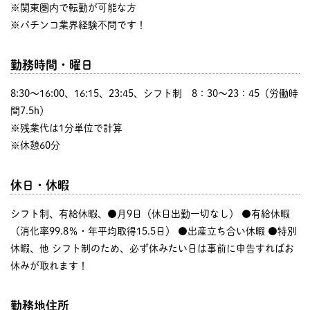
※関東圏内で転勤が可能な方
※パチンコ業界経験不問です！
勤務時間・曜日
8:30〜16:00、16:15、23:45、シフト制 8：30～23：45（労働時
間7.5h）
※残業代は1分単位で計算
※休憩60分
休日・休暇
シフト制、有給休暇、●月9日（休日出勤一切なし） ●有給休暇
（消化率99.8％・年平均取得15.5日） ●出産立ち合い休暇 ●特別
休暇、他 シフト制のため、必ず休みたい日は事前に申告すればお
休みが取れます！
勤務地住所