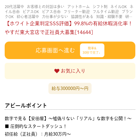
20代活躍中
お客様との対話は多い
アットホーム
シフト制
ネイルOK
ネ
イル自由
ピアスOK
ピアス自由
フリーター歓迎
フルタイム歓迎
ブラン
クOK
初心者活躍中
力仕事が少ない
協調性がある
知識・経験不要
研修
あり
立ち仕事
経験者・有資格者歓迎
茶髪OK
賑やかな職場
長く働ける
【ホワイト企業判定SSS評価】99.8%の有給休暇消化率！
長期歓迎
やすだ東大宮店で正社員大募集[14644]
簡単&
応募画面へ進む
30秒で完了♩
お気に入り
給与300000円〜円
アピールポイント
数字で見る【安田屋】～嘘偽りない「リアル」な数字を公開！～
■ 圧倒的なスタートダッシュ！
初任給（正社員）：月給30万円〜