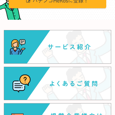
パチンコHeRosに登録！