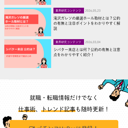
業界研究コンテンツ
2026,05,23
滝沢ガレソの厳選ホール取材とは？公約
の有無と注目ポイントをわかりやすく解
説
業界研究コンテンツ
2026,03,04
シバター来店とは何？公約の有無と注意
点をわかりやすく紹介！
就職・転職情報だけでなく
仕事術
、
トレンド記事
も随時更新！