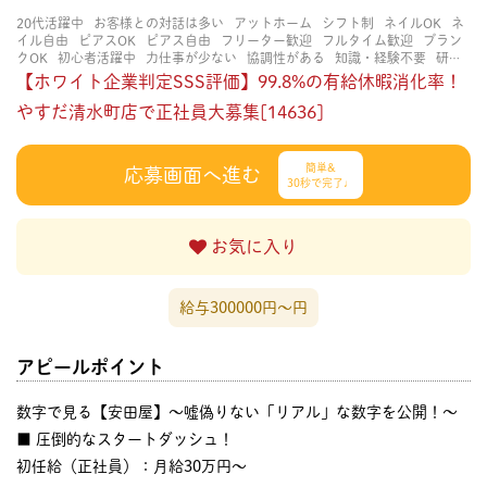
20代活躍中
お客様との対話は多い
アットホーム
シフト制
ネイルOK
ネ
イル自由
ピアスOK
ピアス自由
フリーター歓迎
フルタイム歓迎
ブラン
クOK
初心者活躍中
力仕事が少ない
協調性がある
知識・経験不要
研修
あり
立ち仕事
経験者・有資格者歓迎
茶髪OK
賑やかな職場
長く働ける
【ホワイト企業判定SSS評価】99.8%の有給休暇消化率！
長期歓迎
やすだ清水町店で正社員大募集[14636]
簡単&
応募画面へ進む
30秒で完了♩
お気に入り
給与300000円〜円
アピールポイント
数字で見る【安田屋】～嘘偽りない「リアル」な数字を公開！～
■ 圧倒的なスタートダッシュ！
初任給（正社員）：月給30万円〜