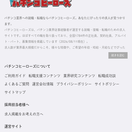
パチンコ業界への就職・転職ならパチンコヒーローズ。あなたにぴったりの求人が見つかり
ます。
パチンコヒーローズは、パチンコ業界従事経験者が運営する就職・復職・転職のための求人
サイトです。ほぼすべての職を取り扱っており、全国1784件の正社員、契約社員、アルバイ
ト・パート、募集情報を掲載しています（2026/08/11現在）。
求人数が業界最大規模だからこそ、様々な特徴や、ご希望の年収・時給・月給などでぴった
りな求人を探すことができ、ご利用者の約96%の方に「満足」とお答えいただいています。
掲載している求人は、すべて契約法人様から寄せられた正規の求人情報です。応募いただい
た内容はすぐに直接事業所に届くためスムーズに転職・復職できます。
パチンコヒーローズについて
ご利用ガイド
転職支援コンテンツ
業界研究コンテンツ
転職成功談
よくあるご質問
運営会社情報
プライバシーポリシー
サイトポリシー
サイトマップ
採用担当者様へ
求人掲載をお考えの方へ
運営サイト