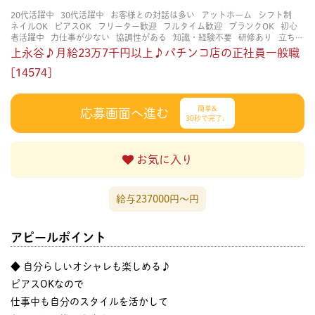
20代活躍中
30代活躍中
お客様との対話は多い
アットホーム
シフト制
ネイルOK
ピアスOK
フリーター歓迎
フルタイム歓迎
ブランクOK
初心
者活躍中
力仕事が少ない
協調性がある
知識・経験不要
研修あり
立ち仕
事
経験者・有資格者歓迎
茶髪OK
賑やかな職場
長く働ける
長期歓迎
上永谷♪月給23万7千円以上♪パチンコ店の正社員一般職
[14574]
簡単&
応募画面へ進む
30秒で完了♩
お気に入り
給与237000円〜円
アピールポイント
◆ 自分らしいオシャレも楽しめる♪
ピアスOKなので
仕事中も自分のスタイルを活かして