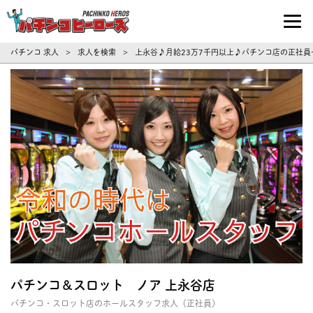
パチンコ求人・転職ならパチンコヒーロ
パチンコ 求人
求人を検索
上永谷♪月給23万7千円以上♪パチンコ店の正社員一般
>
>
パチンコ＆スロット ノア 上永谷店
パチンコ・スロット店のホールスタッフ求人（正社員）