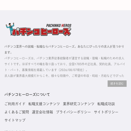
パチンコ業界への就職・転職ならパチンコヒーローズ。あなたにぴったりの求人が見つかり
ます。
パチンコヒーローズは、パチンコ業界従事経験者が運営する就職・復職・転職のための求人
サイトです。ほぼすべての職を取り扱っており、全国1785件の正社員、契約社員、アルバイ
ト・パート、募集情報を掲載しています（2026/08/07現在）。
求人数が業界最大規模だからこそ、様々な特徴や、ご希望の年収・時給・月給などでぴった
りな求人を探すことができ、ご利用者の約96%の方に「満足」とお答えいただいています。
掲載している求人は、すべて契約法人様から寄せられた正規の求人情報です。応募いただい
た内容はすぐに直接事業所に届くためスムーズに転職・復職できます。
パチンコヒーローズについて
ご利用ガイド
転職支援コンテンツ
業界研究コンテンツ
転職成功談
よくあるご質問
運営会社情報
プライバシーポリシー
サイトポリシー
サイトマップ