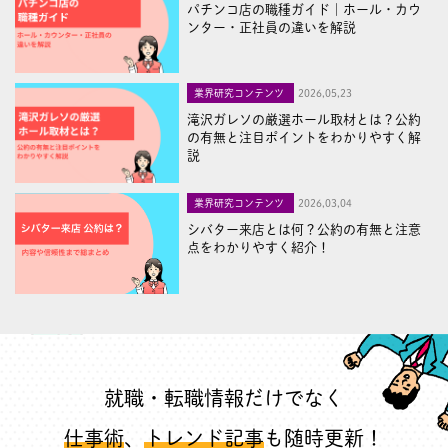
パチンコ店の職種ガイド｜ホール・カウ
ンター・正社員の違いを解説
業界研究コンテンツ
2026,05,23
滝沢ガレソの厳選ホール取材とは？公約
の有無と注目ポイントをわかりやすく解
説
業界研究コンテンツ
2026,03,04
シバター来店とは何？公約の有無と注意
点をわかりやすく紹介！
就職・転職情報だけでなく
仕事術
、
トレンド記事
も随時更新！