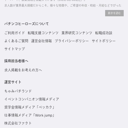
求人数が業界最大規模だからこそ、様々な特徴や、ご希望の年収・時給・月給などでぴった
りな求人を探すことができ、ご利用者の約96%の方に「満足」とお答えいただいています。
掲載している求人は、すべて契約法人様から寄せられた正規の求人情報です。応募いただい
た内容はすぐに直接事業所に届くためスムーズに転職・復職できます。
パチンコヒーローズについて
ご利用ガイド
転職支援コンテンツ
業界研究コンテンツ
転職成功談
よくあるご質問
運営会社情報
プライバシーポリシー
サイトポリシー
サイトマップ
採用担当者様へ
求人掲載をお考えの方へ
運営サイト
ちゃみパチランド
イベントコンパニオン情報メディア
奨学金情報メディア「ベッカク」
仕事情報メディア「Work jump」
株式会社ファクト