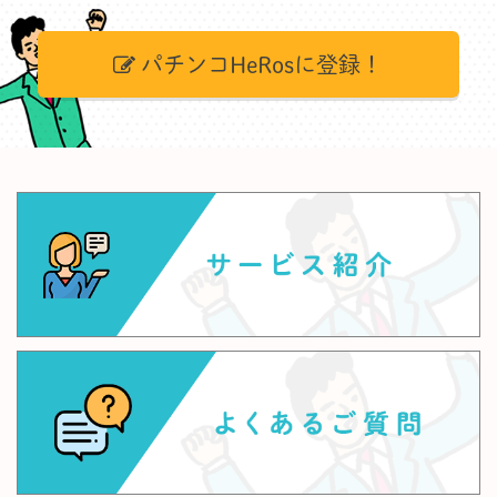
パチンコHeRosに登録！