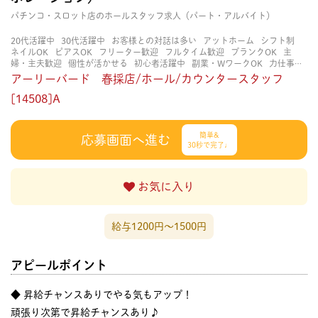
パチンコ・スロット店のホールスタッフ求人（パート・アルバイト）
20代活躍中
30代活躍中
お客様との対話は多い
アットホーム
シフト制
ネイルOK
ピアスOK
フリーター歓迎
フルタイム歓迎
ブランクOK
主
婦・主夫歓迎
個性が活かせる
初心者活躍中
副業・WワークOK
力仕事が
少ない
協調性がある
土日祝のみOK
大学生歓迎
平日のみOK
扶養内勤務
アーリーバード 春採店/ホール/カウンタースタッフ
OK
未経験・初心者OK
決められた時間できっちり
知識・経験不要
立ち仕
事
[14508]A
自分の都合に合わせやすい
茶髪OK
賑やかな職場
長く働ける
長期歓
迎
髪型自由
簡単&
応募画面へ進む
30秒で完了♩
お気に入り
給与1200円〜1500円
アピールポイント
◆ 昇給チャンスありでやる気もアップ！
頑張り次第で昇給チャンスあり♪