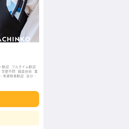
ー歓迎
フルタイム歓迎
学歴不問
服装自由
業
・有資格者歓迎
自分の