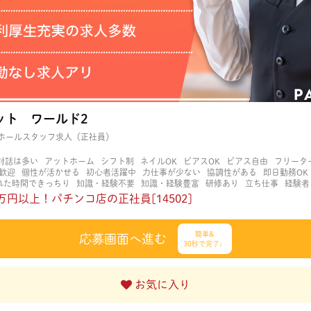
ット ワールド2
ホールスタッフ求人（正社員）
対話は多い
アットホーム
シフト制
ネイルOK
ピアスOK
ピアス自由
フリータ
歓迎
個性が活かせる
初心者活躍中
力仕事が少ない
協調性がある
即日勤務OK
れた時間できっちり
知識・経験不要
知識・経験豊富
研修あり
立ち仕事
経験者
髪OK
賑やかな職場
金髪OK
長く働ける
長期歓迎
髪型自由
髪色自由
万円以上！パチンコ店の正社員[14502]
簡単&
応募画面へ進む
30秒で完了♩
お気に入り