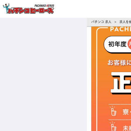
パチンコ求人・転職ならパチンコヒーロ
パチンコ 求人
求人を
>