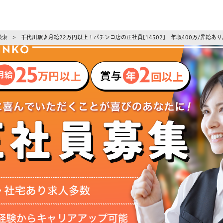
ーズ
検索
千代川駅♪月給22万円以上！パチンコ店の正社員[14502]｜年収400万/昇給あ
>