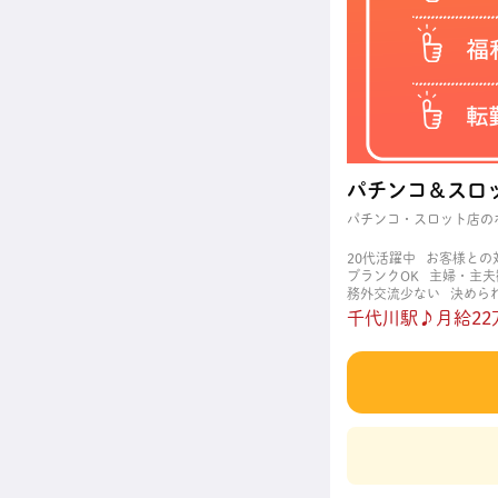
パチンコ＆スロ
パチンコ・スロット店の
20代活躍中
お客様との
ブランクOK
主婦・主夫
務外交流少ない
決めら
都合に合わせやすい
茶
千代川駅♪月給22