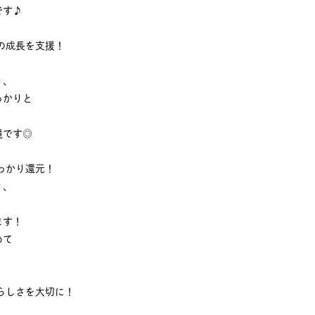
です♪
の成長を支援！
り、
っかりと
境です◎
っかり還元！
り、
ます！
めて
らしさを大切に！
、