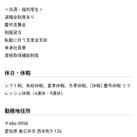
＜待遇・福利厚生＞
退職金制度あり
慶弔見舞金
制服貸与
転勤に伴う支度金支給
単身社員寮
資格取得補助制度
休日・休暇
シフト制、有給休暇、夏季休暇、冬季休暇、[休暇] 慶弔休暇 リフ
レッシュ休暇（4連休・9連休）
勤務地住所
〒486-0958
愛知県 春日井市 西本町3-126