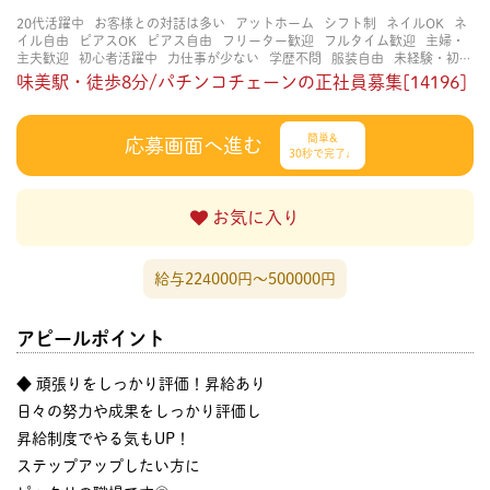
20代活躍中
お客様との対話は多い
アットホーム
シフト制
ネイルOK
ネ
イル自由
ピアスOK
ピアス自由
フリーター歓迎
フルタイム歓迎
主婦・
主夫歓迎
初心者活躍中
力仕事が少ない
学歴不問
服装自由
未経験・初心
者OK
決められた時間できっちり
知識・経験不要
研修あり
経験者・有資
味美駅・徒歩8分/パチンコチェーンの正社員募集[14196]
格者歓迎
茶髪OK
賑やかな職場
金髪OK
長く働ける
長期歓迎
髪型自由
髪色自由
簡単&
応募画面へ進む
30秒で完了♩
お気に入り
給与224000円〜500000円
アピールポイント
◆ 頑張りをしっかり評価！昇給あり
日々の努力や成果をしっかり評価し
昇給制度でやる気もUP！
ステップアップしたい方に