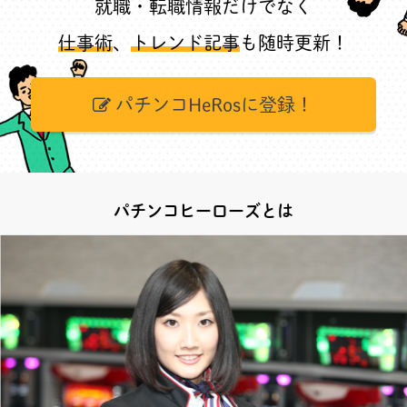
就職・転職情報だけでなく
仕事術
、
トレンド記事
も随時更新！
パチンコHeRosに登録！
パチンコヒーローズとは