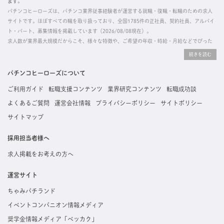
ます。
パチンコヒーローズは、パチンコ業界従事経験者が運営する就職・復職・転職のための求人
サイトです。ほぼすべての職を取り扱っており、全国1785件の正社員、契約社員、アルバイ
ト・パート、募集情報を掲載しています（2026/08/08現在）。
求人数が業界最大規模だからこそ、様々な特徴や、ご希望の年収・時給・月給などでぴった
りな求人を探すことができ、ご利用者の約96%の方に「満足」とお答えいただいています。
掲載している求人は、すべて契約法人様から寄せられた正規の求人情報です。応募いただい
た内容はすぐに直接事業所に届くためスムーズに転職・復職できます。
パチンコヒーローズについて
ご利用ガイド
転職支援コンテンツ
業界研究コンテンツ
転職成功談
よくあるご質問
運営会社情報
プライバシーポリシー
サイトポリシー
サイトマップ
採用担当者様へ
求人掲載をお考えの方へ
運営サイト
ちゃみパチランド
イベントコンパニオン情報メディア
奨学金情報メディア「ベッカク」