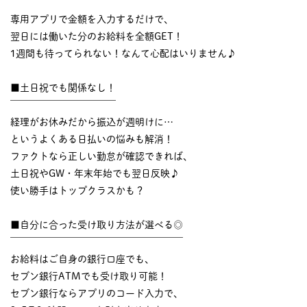
￣￣￣￣￣￣￣￣￣￣
専用アプリで金額を入力するだけで、
翌日には働いた分のお給料を全額GET！
1週間も待ってられない！なんて心配はいりません♪
■土日祝でも関係なし！
￣￣￣￣￣￣￣￣￣￣￣
経理がお休みだから振込が週明けに…
というよくある日払いの悩みも解消！
ファクトなら正しい勤怠が確認できれば、
土日祝やGW・年末年始でも翌日反映♪
使い勝手はトップクラスかも？
■自分に合った受け取り方法が選べる◎
￣￣￣￣￣￣￣￣￣￣￣￣￣￣￣￣￣￣
お給料はご自身の銀行口座でも、
セブン銀行ATMでも受け取り可能！
セブン銀行ならアプリのコード入力で、