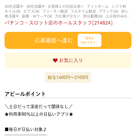
20代活躍中
30代活躍中
お客様との対話は多い
アットホーム
シフト制
ネイルOK
ピアスOK
フリーター歓迎
フルタイム歓迎
ブランクOK
初心
者活躍中
副業・WワークOK
力仕事が少ない
即日勤務OK
土日祝のみOK
学歴不問
服装自由
未経験・初心者OK
決められた時間できっちり
知識・
パチンコ・スロット店のホールスタッフ[214824]
経験不要
立ち仕事
経験者・有資格者歓迎
自分の都合に合わせやすい
茶
髪OK
賑やかな職場
週4日以上OK
長く働ける
長期歓迎
髪型自由
髪色
自由
簡単&
応募画面へ進む
30秒で完了♩
お気に入り
給与1400円〜2100円
アピールポイント
＼土日だって深夜だって関係なし／
★利用率80％以上の日払いアプリ★
■毎日が日払い対象♪