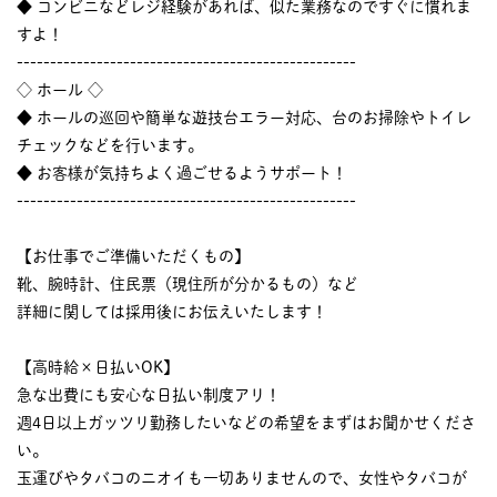
◆ コンビニなどレジ経験があれば、似た業務なのですぐに慣れま
すよ！
---------------------------------------------------
◇ ホール ◇
◆ ホールの巡回や簡単な遊技台エラー対応、台のお掃除やトイレ
チェックなどを行います。
◆ お客様が気持ちよく過ごせるようサポート！
---------------------------------------------------
【お仕事でご準備いただくもの】
靴、腕時計、住民票（現住所が分かるもの）など
詳細に関しては採用後にお伝えいたします！
【高時給×日払いOK】
急な出費にも安心な日払い制度アリ！
週4日以上ガッツリ勤務したいなどの希望をまずはお聞かせくださ
い。
玉運びやタバコのニオイも一切ありませんので、女性やタバコが