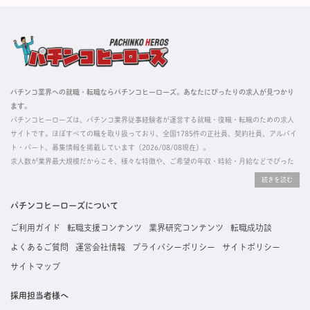
パチンコ業界への就職・転職ならパチンコヒーローズ。あなたにぴったりの求人が見つかり
ます。
パチンコヒーローズは、パチンコ業界従事経験者が運営する就職・復職・転職のための求人
サイトです。ほぼすべての職を取り扱っており、全国1785件の正社員、契約社員、アルバイ
ト・パート、募集情報を掲載しています（2026/08/08現在）。
求人数が業界最大規模だからこそ、様々な特徴や、ご希望の年収・時給・月給などでぴった
りな求人を探すことができ、ご利用者の約96%の方に「満足」とお答えいただいています。
掲載している求人は、すべて契約法人様から寄せられた正規の求人情報です。応募いただい
た内容はすぐに直接事業所に届くためスムーズに転職・復職できます。
パチンコヒーローズについて
ご利用ガイド
転職支援コンテンツ
業界研究コンテンツ
転職成功談
よくあるご質問
運営会社情報
プライバシーポリシー
サイトポリシー
サイトマップ
採用担当者様へ