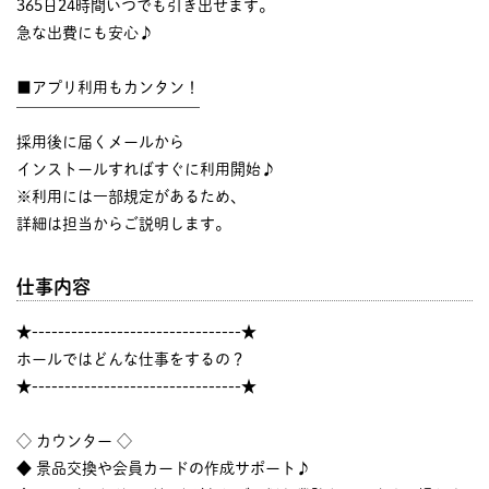
365日24時間いつでも引き出せます。
急な出費にも安心♪
■アプリ利用もカンタン！
￣￣￣￣￣￣￣￣￣￣￣￣
採用後に届くメールから
インストールすればすぐに利用開始♪
※利用には一部規定があるため、
詳細は担当からご説明します。
仕事内容
★--------------------------------★
ホールではどんな仕事をするの？
★--------------------------------★
◇ カウンター ◇
◆ 景品交換や会員カードの作成サポート♪