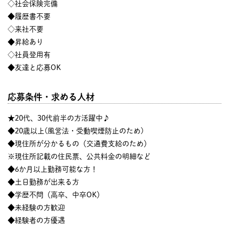
◇社会保険完備
◆履歴書不要
◇来社不要
◆昇給あり
◇社員登用有
◆友達と応募OK
応募条件・求める人材
★20代、30代前半の方活躍中♪
◆20歳以上(風営法・受動喫煙防止のため)
◆現住所が分かるもの（交通費支給のため）
※現住所記載の住民票、公共料金の明細など
◆6か月以上勤務可能な方！
◆土日勤務が出来る方
◆学歴不問（高卒、中卒OK）
◆未経験の方歓迎
◆経験者の方優遇