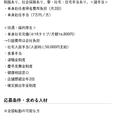
制服あり、社会保険あり、寮・社宅・住宅手当あり、＜諸手当＞
・単身赴任者帰省費用負担（月2回）
・単身赴任手当（7万円／月）
＜待遇・福利厚生＞
・単身社宅完備(※1Rタイプ/月額16,800円)
→引越費用は会社負担
・社宅入居手当(入居時に50,000円支給）
・食事手当
・退職金制度
・慶弔見舞金制度
・健康相談窓口
・店舗懇親会年2回
・確定拠出年金制度
応募条件・求める人材
※全国転勤の可能な方