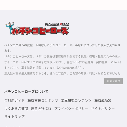
パチンコ業界への就職・転職ならパチンコヒーローズ。あなたにぴったりの求人が見つかり
ます。
パチンコヒーローズは、パチンコ業界従事経験者が運営する就職・復職・転職のための求人
サイトです。ほぼすべての職を取り扱っており、全国1785件の正社員、契約社員、アルバイ
ト・パート、募集情報を掲載しています（2026/08/06現在）。
求人数が業界最大規模だからこそ、様々な特徴や、ご希望の年収・時給・月給などでぴった
りな求人を探すことができ、ご利用者の約96%の方に「満足」とお答えいただいています。
掲載している求人は、すべて契約法人様から寄せられた正規の求人情報です。応募いただい
た内容はすぐに直接事業所に届くためスムーズに転職・復職できます。
パチンコヒーローズについて
ご利用ガイド
転職支援コンテンツ
業界研究コンテンツ
転職成功談
よくあるご質問
運営会社情報
プライバシーポリシー
サイトポリシー
サイトマップ