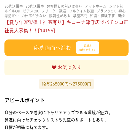
20代活躍中
30代活躍中
お客様との対話は多い
アットホーム
シフト制
ネイルOK
ピアスOK
フリーター歓迎
フルタイム歓迎
ブランクOK
初心
者活躍中
力仕事が少ない
協調性がある
学歴不問
知識・経験不要
研修あ
り
立ち仕事
経験者・有資格者歓迎
茶髪OK
賑やかな職場
長く働ける
【賞与年2回/借上社宅有り】キコーナ津守店でパチンコ正
長期歓迎
社員大募集！！[14156]
簡単&
応募画面へ進む
30秒で完了♩
お気に入り
給与265000円〜275000円
アピールポイント
自分のペースで着実にキャリアアップできる環境が魅力。
昇進に向けたチェックリストや先輩のサポートもあり、
目標が明確に持てます。