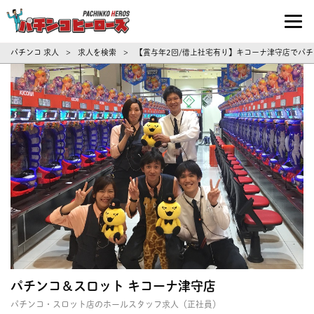
パチンコ求人・転職ならパチンコヒーロ
パチンコ 求人
求人を検索
【賞与年2回/借上社宅有り】キコーナ津守店でパチ
>
>
パチンコ＆スロット キコーナ津守店
パチンコ・スロット店のホールスタッフ求人（正社員）