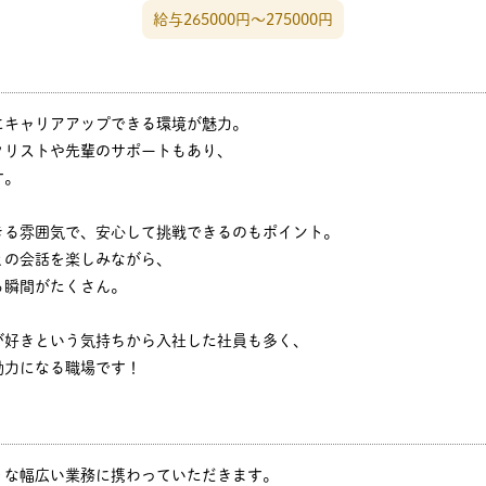
給与265000円〜275000円
にキャリアアップできる環境が魅力。
クリストや先輩のサポートもあり、
す。
きる雰囲気で、安心して挑戦できるのもポイント。
との会話を楽しみながら、
る瞬間がたくさん。
が好きという気持ちから入社した社員も多く、
動力になる職場です！
うな幅広い業務に携わっていただきます。