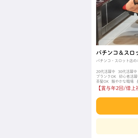
パチンコ＆スロ
パチンコ・スロット店の
20代活躍中
30代活躍中
ブランクOK
初心者活躍
茶髪OK
賑やかな職場
【賞与年2回/借上