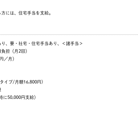
る方には、住宅手当を支給。
あり、寮・社宅・住宅手当あり、＜諸手当＞
用負担（月2回）
円／月）
イプ/月額16,800円)
担
に50,000円支給）