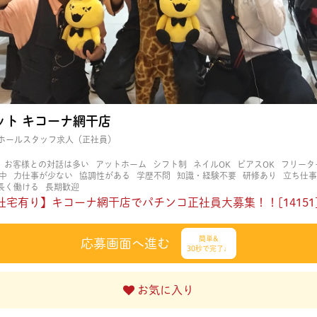
ット キコーナ網干店
ホールスタッフ求人（正社員）
お客様との対話は多い
アットホーム
シフト制
ネイルOK
ピアスOK
フリータ
中
力仕事が少ない
協調性がある
学歴不問
知識・経験不要
研修あり
立ち仕事
長く働ける
長期歓迎
社宅有り】キコーナ網干店でパチンコ正社員大募集！！[14151
簡単&
応募画面へ進む
30秒で完了♩
お気に入り