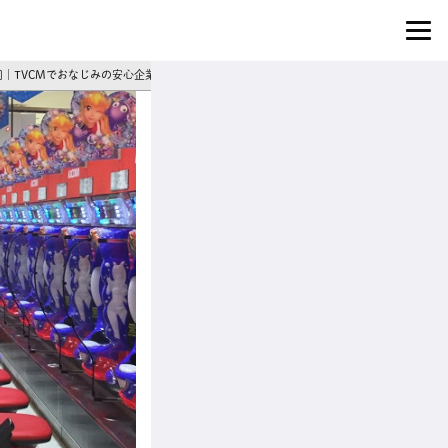
1]｜TVCMでおなじみの安心企業◎賞与年2回＆あなたの成長を全力サポート！パチンコホ