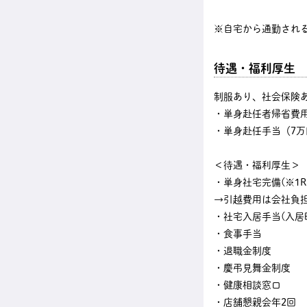
※自宅から通勤され
待遇・福利厚生
制服あり、社会保険
・単身赴任者帰省費
・単身赴任手当（7万
＜待遇・福利厚生＞
・単身社宅完備(※1Rタ
→引越費用は会社負
・社宅入居手当(入居時
・食事手当
・退職金制度
・慶弔見舞金制度
・健康相談窓口
・店舗懇親会年2回