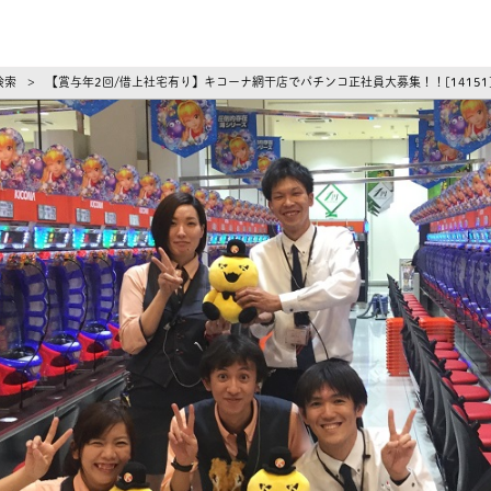
ーズ
検索
【賞与年2回/借上社宅有り】キコーナ網干店でパチンコ正社員大募集！！[1415
>