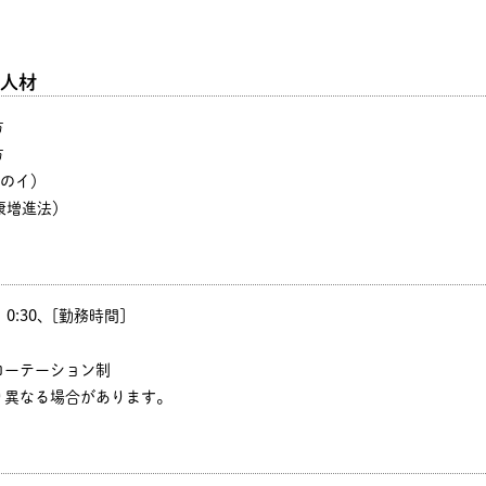
人材
方
方
号のイ）
康増進法）
0、0:30、[勤務時間]
ローテーション制
り異なる場合があります。