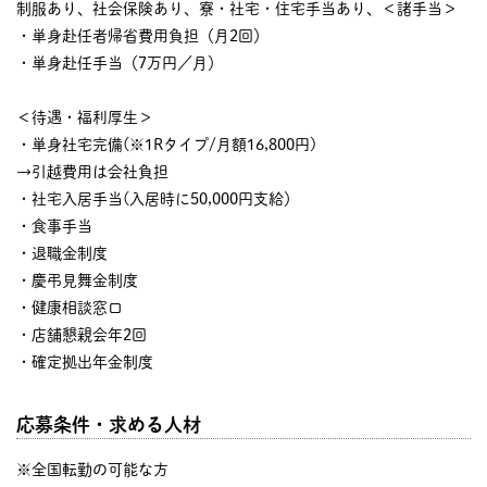
制服あり、社会保険あり、寮・社宅・住宅手当あり、＜諸手当＞
・単身赴任者帰省費用負担（月2回）
・単身赴任手当（7万円／月）
＜待遇・福利厚生＞
・単身社宅完備(※1Rタイプ/月額16,800円)
→引越費用は会社負担
・社宅入居手当(入居時に50,000円支給）
・食事手当
・退職金制度
・慶弔見舞金制度
・健康相談窓口
・店舗懇親会年2回
・確定拠出年金制度
応募条件・求める人材
※全国転勤の可能な方