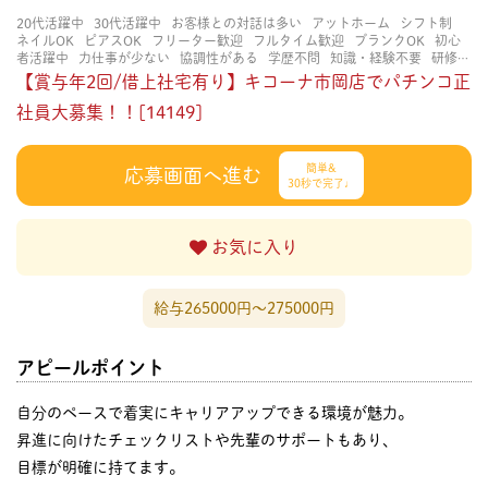
20代活躍中
30代活躍中
お客様との対話は多い
アットホーム
シフト制
ネイルOK
ピアスOK
フリーター歓迎
フルタイム歓迎
ブランクOK
初心
者活躍中
力仕事が少ない
協調性がある
学歴不問
知識・経験不要
研修あ
り
立ち仕事
経験者・有資格者歓迎
茶髪OK
賑やかな職場
長く働ける
【賞与年2回/借上社宅有り】キコーナ市岡店でパチンコ正
長期歓迎
社員大募集！！[14149]
簡単&
応募画面へ進む
30秒で完了♩
お気に入り
給与265000円〜275000円
アピールポイント
自分のペースで着実にキャリアアップできる環境が魅力。
昇進に向けたチェックリストや先輩のサポートもあり、
目標が明確に持てます。