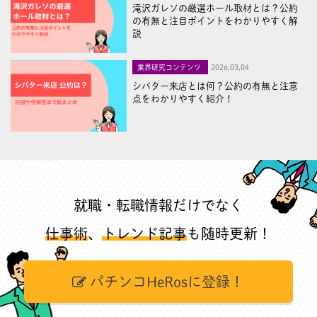
滝沢ガレソの厳選ホール取材とは？公約
の有無と注目ポイントをわかりやすく解
説
業界研究コンテンツ
2026,03,04
シバター来店とは何？公約の有無と注意
点をわかりやすく紹介！
就職・転職情報だけでなく
仕事術
、
トレンド記事
も随時更新！
パチンコHeRosに登録！