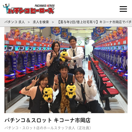
パチンコ求人・転職ならパチンコヒーロ
パチンコ 求人
求人を検索
【賞与年2回/借上社宅有り】キコーナ市岡店でパチ
>
>
パチンコ＆スロット キコーナ市岡店
パチンコ・スロット店のホールスタッフ求人（正社員）