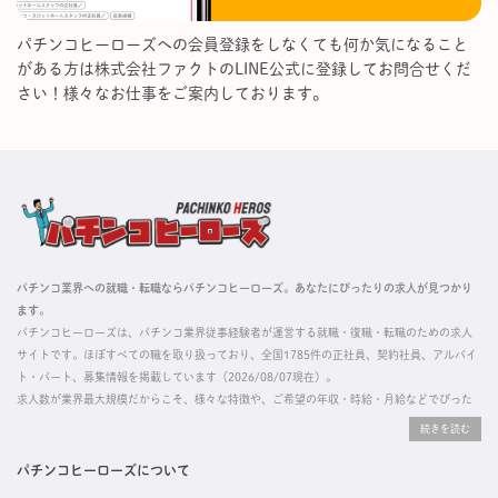
パチンコヒーローズへの会員登録をしなくても何か気になること
がある方は株式会社ファクトのLINE公式に登録してお問合せくだ
さい！様々なお仕事をご案内しております。
パチンコ業界への就職・転職ならパチンコヒーローズ。あなたにぴったりの求人が見つかり
ます。
パチンコヒーローズは、パチンコ業界従事経験者が運営する就職・復職・転職のための求人
サイトです。ほぼすべての職を取り扱っており、全国1785件の正社員、契約社員、アルバイ
ト・パート、募集情報を掲載しています（2026/08/07現在）。
求人数が業界最大規模だからこそ、様々な特徴や、ご希望の年収・時給・月給などでぴった
りな求人を探すことができ、ご利用者の約96%の方に「満足」とお答えいただいています。
掲載している求人は、すべて契約法人様から寄せられた正規の求人情報です。応募いただい
た内容はすぐに直接事業所に届くためスムーズに転職・復職できます。
パチンコヒーローズについて