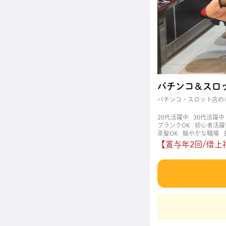
パチンコ＆スロ
パチンコ・スロット店の
20代活躍中
30代活躍中
ブランクOK
初心者活躍
茶髪OK
賑やかな職場
【賞与年2回/借上