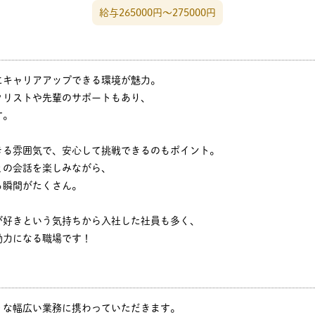
給与265000円〜275000円
にキャリアアップできる環境が魅力。
クリストや先輩のサポートもあり、
す。
きる雰囲気で、安心して挑戦できるのもポイント。
との会話を楽しみながら、
る瞬間がたくさん。
が好きという気持ちから入社した社員も多く、
動力になる職場です！
うな幅広い業務に携わっていただきます。