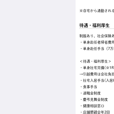
※自宅から通勤され
待遇・福利厚生
制服あり、社会保険
・単身赴任者帰省費
・単身赴任手当（7万
＜待遇・福利厚生＞
・単身社宅完備(※1Rタ
→引越費用は会社負
・社宅入居手当(入居時
・食事手当
・退職金制度
・慶弔見舞金制度
・健康相談窓口
・店舗懇親会年2回