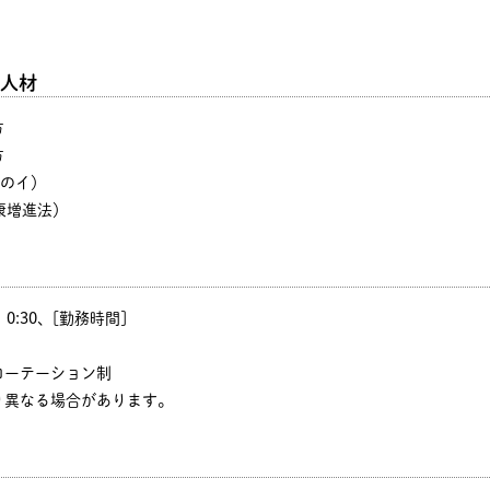
人材
方
方
号のイ）
康増進法）
0、0:30、[勤務時間]
ローテーション制
り異なる場合があります。