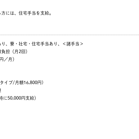
る方には、住宅手当を支給。
あり、寮・社宅・住宅手当あり、＜諸手当＞
用負担（月2回）
円／月）
イプ/月額16,800円)
担
に50,000円支給）