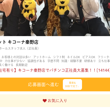
ット キコーナ秦野店
ホールスタッフ求人（正社員）
お客様との対話は多い
アットホーム
シフト制
ネイルOK
ピアスOK
フリータ
中
力仕事が少ない
協調性がある
学歴不問
知識・経験不要
研修あり
立ち仕事
長く働ける
長期歓迎
社宅有り】キコーナ秦野店でパチンコ正社員大募集！！[14144
簡単&
応募画面へ進む
30秒で完了♩
お気に入り