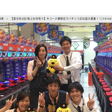
ーズ
検索
【賞与年2回/借上社宅有り】キコーナ秦野店でパチンコ正社員大募集！！[1414
>