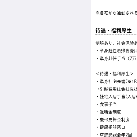
※自宅から通勤され
待遇・福利厚生
制服あり、社会保険
・単身赴任者帰省費
・単身赴任手当（7万
＜待遇・福利厚生＞
・単身社宅完備(※1Rタ
→引越費用は会社負
・社宅入居手当(入居時
・食事手当
・退職金制度
・慶弔見舞金制度
・健康相談窓口
・店舗懇親会年2回