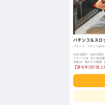
パチンコ＆スロ
パチンコ・スロット店の
20代活躍中
30代活躍中
ブランクOK
初心者活躍
茶髪OK
賑やかな職場
【賞与年2回/借上