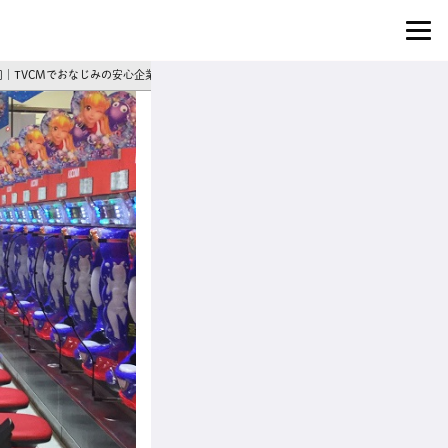
1]｜TVCMでおなじみの安心企業◎賞与年2回＆あなたの成長を全力サポート！パチンコホ