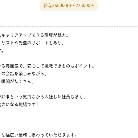
給与265000円〜275000円
にキャリアアップできる環境が魅力。
クリストや先輩のサポートもあり、
す。
きる雰囲気で、安心して挑戦できるのもポイント。
との会話を楽しみながら、
る瞬間がたくさん。
が好きという気持ちから入社した社員も多く、
動力になる職場です！
うな幅広い業務に携わっていただきます。