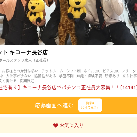
ット キコーナ長谷店
ホールスタッフ求人（正社員）
お客様との対話は多い
アットホーム
シフト制
ネイルOK
ピアスOK
フリータ
中
力仕事が少ない
協調性がある
学歴不問
知識・経験不要
研修あり
立ち仕事
長く働ける
長期歓迎
社宅有り】キコーナ長谷店でパチンコ正社員大募集！！[14141
簡単&
応募画面へ進む
30秒で完了♩
お気に入り