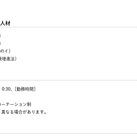
人材
方
方
号のイ）
康増進法）
0、0:30、[勤務時間]
ローテーション制
り異なる場合があります。