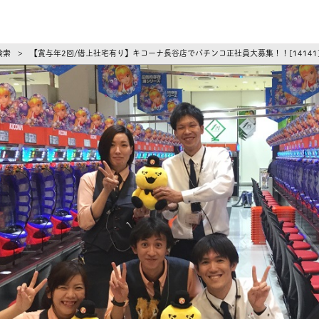
ーズ
検索
【賞与年2回/借上社宅有り】キコーナ長谷店でパチンコ正社員大募集！！[1414
>