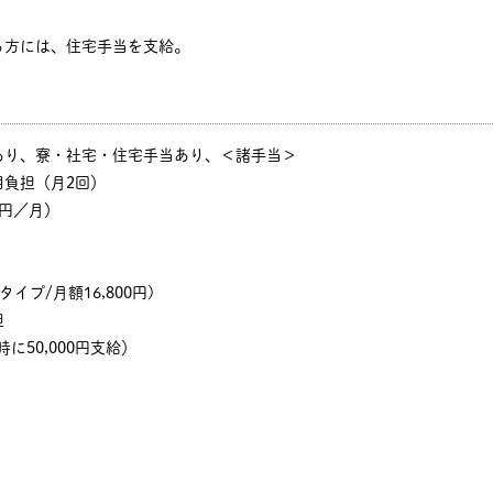
る方には、住宅手当を支給。
あり、寮・社宅・住宅手当あり、＜諸手当＞
用負担（月2回）
円／月）
イプ/月額16,800円)
担
に50,000円支給）