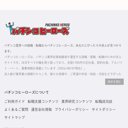
パチンコ業界への就職・転職ならパチンコヒーローズ。あなたにぴったりの求人が見つかり
ます。
パチンコヒーローズは、パチンコ業界従事経験者が運営する就職・復職・転職のための求人
サイトです。ほぼすべての職を取り扱っており、全国1785件の正社員、契約社員、アルバイ
ト・パート、募集情報を掲載しています（2026/08/07現在）。
求人数が業界最大規模だからこそ、様々な特徴や、ご希望の年収・時給・月給などでぴった
りな求人を探すことができ、ご利用者の約96%の方に「満足」とお答えいただいています。
掲載している求人は、すべて契約法人様から寄せられた正規の求人情報です。応募いただい
た内容はすぐに直接事業所に届くためスムーズに転職・復職できます。
パチンコヒーローズについて
ご利用ガイド
転職支援コンテンツ
業界研究コンテンツ
転職成功談
よくあるご質問
運営会社情報
プライバシーポリシー
サイトポリシー
サイトマップ