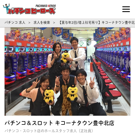
パチンコ求人・転職ならパチンコヒーロ
パチンコ 求人
求人を検索
【賞与年2回/借上社宅有り】キコーナタウン豊中北
>
>
パチンコ＆スロット キコーナタウン豊中北店
パチンコ・スロット店のホールスタッフ求人（正社員）