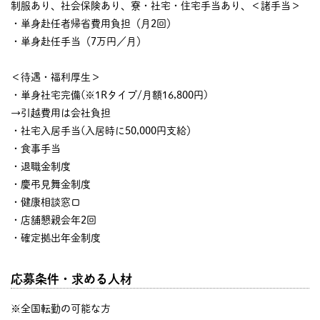
制服あり、社会保険あり、寮・社宅・住宅手当あり、＜諸手当＞
・単身赴任者帰省費用負担（月2回）
・単身赴任手当（7万円／月）
＜待遇・福利厚生＞
・単身社宅完備(※1Rタイプ/月額16,800円)
→引越費用は会社負担
・社宅入居手当(入居時に50,000円支給）
・食事手当
・退職金制度
・慶弔見舞金制度
・健康相談窓口
・店舗懇親会年2回
・確定拠出年金制度
応募条件・求める人材
※全国転勤の可能な方