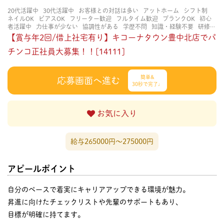
20代活躍中
30代活躍中
お客様との対話は多い
アットホーム
シフト制
ネイルOK
ピアスOK
フリーター歓迎
フルタイム歓迎
ブランクOK
初心
者活躍中
力仕事が少ない
協調性がある
学歴不問
知識・経験不要
研修あ
り
立ち仕事
経験者・有資格者歓迎
茶髪OK
賑やかな職場
長く働ける
【賞与年2回/借上社宅有り】キコーナタウン豊中北店でパ
長期歓迎
チンコ正社員大募集！！[14111]
簡単&
応募画面へ進む
30秒で完了♩
お気に入り
給与265000円〜275000円
アピールポイント
自分のペースで着実にキャリアアップできる環境が魅力。
昇進に向けたチェックリストや先輩のサポートもあり、
目標が明確に持てます。