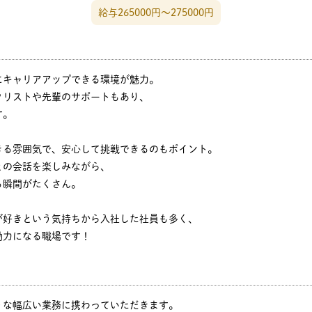
給与265000円〜275000円
にキャリアアップできる環境が魅力。
クリストや先輩のサポートもあり、
す。
きる雰囲気で、安心して挑戦できるのもポイント。
との会話を楽しみながら、
る瞬間がたくさん。
が好きという気持ちから入社した社員も多く、
動力になる職場です！
うな幅広い業務に携わっていただきます。