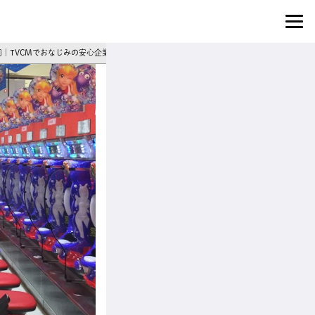
8]｜TVCMでおなじみの安心企業◎賞与年2回＆あなたの成長を全力サポート！パチンコホ