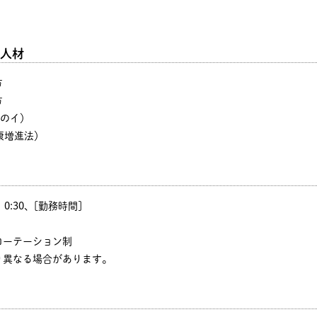
人材
方
方
号のイ）
康増進法）
0、0:30、[勤務時間]
ローテーション制
り異なる場合があります。