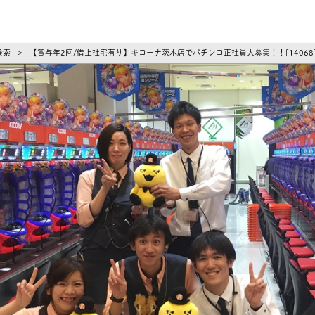
ーズ
検索
【賞与年2回/借上社宅有り】キコーナ茨木店でパチンコ正社員大募集！！[1406
>