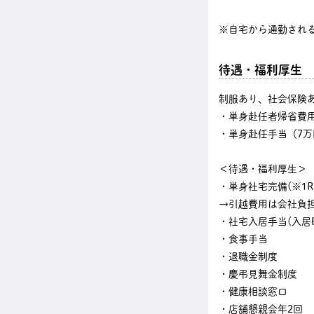
※自宅から通勤され
待遇・福利厚生
制服あり、社会保険
・単身赴任者帰省費
・単身赴任手当（7万
＜待遇・福利厚生＞
・単身社宅完備(※1Rタ
→引越費用は会社負
・社宅入居手当(入居時
・食事手当
・退職金制度
・慶弔見舞金制度
・健康相談窓口
・店舗懇親会年2回