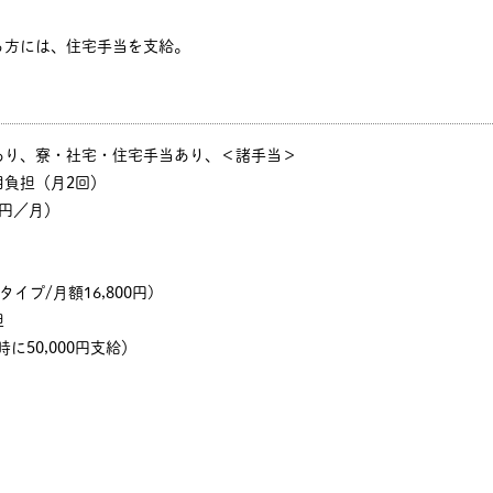
る方には、住宅手当を支給。
あり、寮・社宅・住宅手当あり、＜諸手当＞
用負担（月2回）
円／月）
イプ/月額16,800円)
担
に50,000円支給）