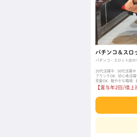
パチンコ＆スロ
パチンコ・スロット店の
20代活躍中
30代活躍中
ブランクOK
初心者活躍
茶髪OK
賑やかな職場
【賞与年2回/借上