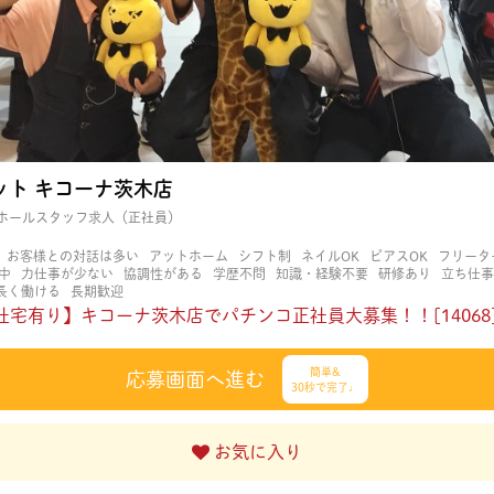
ット キコーナ茨木店
ホールスタッフ求人（正社員）
お客様との対話は多い
アットホーム
シフト制
ネイルOK
ピアスOK
フリータ
中
力仕事が少ない
協調性がある
学歴不問
知識・経験不要
研修あり
立ち仕事
長く働ける
長期歓迎
社宅有り】キコーナ茨木店でパチンコ正社員大募集！！[14068
簡単&
応募画面へ進む
30秒で完了♩
お気に入り