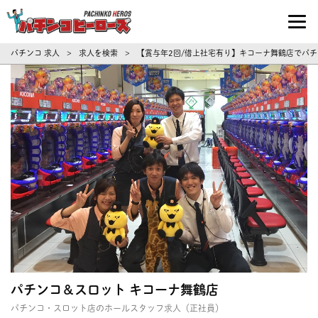
パチンコ求人・転職ならパチンコヒーロ
パチンコ 求人
求人を検索
【賞与年2回/借上社宅有り】キコーナ舞鶴店でパチ
>
>
パチンコ＆スロット キコーナ舞鶴店
パチンコ・スロット店のホールスタッフ求人（正社員）