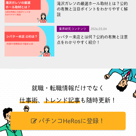
滝沢ガレソの厳選ホール取材とは？公約
の有無と注目ポイントをわかりやすく解
説
業界研究コンテンツ
2026,03,04
シバター来店とは何？公約の有無と注意
点をわかりやすく紹介！
就職・転職情報だけでなく
仕事術
、
トレンド記事
も随時更新！
パチンコHeRosに登録！