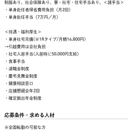
制服あり、社会保険あり、寮・社宅・住宅手当あり、＜諸手当＞
・単身赴任者帰省費用負担（月2回）
・単身赴任手当（7万円／月）
＜待遇・福利厚生＞
・単身社宅完備(※1Rタイプ/月額16,800円)
→引越費用は会社負担
・社宅入居手当(入居時に50,000円支給）
・食事手当
・退職金制度
・慶弔見舞金制度
・健康相談窓口
・店舗懇親会年2回
・確定拠出年金制度
応募条件・求める人材
※全国転勤の可能な方