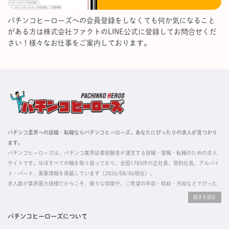
パチンコヒーローズへの会員登録をしなくても何か気になること
がある方は株式会社ファクトのLINE公式に登録してお問合せくだ
さい！様々なお仕事をご案内しております。
パチンコ業界への就職・転職ならパチンコヒーローズ。あなたにぴったりの求人が見つかり
ます。
パチンコヒーローズは、パチンコ業界従事経験者が運営する就職・復職・転職のための求人
サイトです。ほぼすべての職を取り扱っており、全国1785件の正社員、契約社員、アルバイ
ト・パート、募集情報を掲載しています（2026/08/06現在）。
求人数が業界最大規模だからこそ、様々な特徴や、ご希望の年収・時給・月給などでぴった
りな求人を探すことができ、ご利用者の約96%の方に「満足」とお答えいただいています。
掲載している求人は、すべて契約法人様から寄せられた正規の求人情報です。応募いただい
た内容はすぐに直接事業所に届くためスムーズに転職・復職できます。
パチンコヒーローズについて