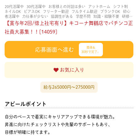
20代活躍中
30代活躍中
お客様との対話は多い
アットホーム
シフト制
ネイルOK
ピアスOK
フリーター歓迎
フルタイム歓迎
ブランクOK
初心
者活躍中
力仕事が少ない
協調性がある
学歴不問
知識・経験不要
研修あ
り
立ち仕事
経験者・有資格者歓迎
茶髪OK
賑やかな職場
長く働ける
【賞与年2回/借上社宅有り】キコーナ舞鶴店でパチンコ正
長期歓迎
社員大募集！！[14059]
簡単&
応募画面へ進む
30秒で完了♩
お気に入り
給与265000円〜275000円
アピールポイント
自分のペースで着実にキャリアアップできる環境が魅力。
昇進に向けたチェックリストや先輩のサポートもあり、
目標が明確に持てます。