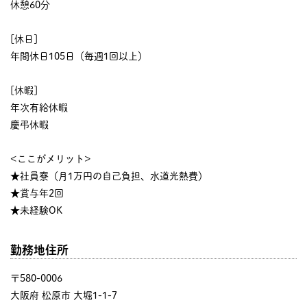
休憩60分
[休日]
年間休日105日（毎週1回以上）
[休暇]
年次有給休暇
慶弔休暇
<ここがメリット>
★社員寮（月1万円の自己負担、水道光熱費）
★賞与年2回
★未経験OK
勤務地住所
〒580-0006
大阪府 松原市 大堀1-1-7