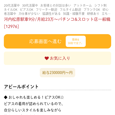
20代活躍中
30代活躍中
お客様との対話は多い
アットホーム
シフト制
ネイルOK
ピアスOK
フリーター歓迎
フルタイム歓迎
ブランクOK
初心
者活躍中
力仕事が少ない
協調性がある
知識・経験不要
研修あり
立ち仕
事
経験者・有資格者歓迎
茶髪OK
賑やかな職場
長く働ける
長期歓迎
河内松原駅車9分/月給23万～パチンコ&スロット店一般職
[12976]
簡単&
応募画面へ進む
30秒で完了♩
お気に入り
給与230000円〜円
アピールポイント
◆ おしゃれも楽しめる！ピアスOK☆
ピアスの着用が認められているので、
自分らしいスタイルを楽しみながら