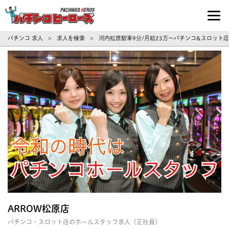
パチンコ求人・転職ならパチンコヒーロ
パチンコ 求人
求人を検索
河内松原駅車9分/月給23万～パチンコ&スロット店一
>
>
ARROW松原店
パチンコ・スロット店のホールスタッフ求人（正社員）