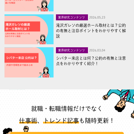
業界研究コンテンツ
2026,05,23
滝沢ガレソの厳選ホール取材とは？公約
の有無と注目ポイントをわかりやすく解
説
業界研究コンテンツ
2026,03,04
シバター来店とは何？公約の有無と注意
点をわかりやすく紹介！
就職・転職情報だけでなく
仕事術
、
トレンド記事
も随時更新！