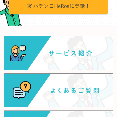
パチンコHeRosに登録！