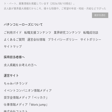
ト・パート、募集情報を掲載しています（2026/08/10現在）。
求人数が業界最大規模だからこそ、様々な特徴や、ご希望の年収・時給・月給などでぴった
りな求人を探すことができ、ご利用者の約96%の方に「満足」とお答えいただいています。
掲載している求人は、すべて契約法人様から寄せられた正規の求人情報です。応募いただい
た内容はすぐに直接事業所に届くためスムーズに転職・復職できます。
パチンコヒーローズについて
ご利用ガイド
転職支援コンテンツ
業界研究コンテンツ
転職成功談
よくあるご質問
運営会社情報
プライバシーポリシー
サイトポリシー
サイトマップ
採用担当者様へ
求人掲載をお考えの方へ
運営サイト
ちゃみパチランド
イベントコンパニオン情報メディア
奨学金情報メディア「ベッカク」
仕事情報メディア「Work jump」
株式会社ファクト