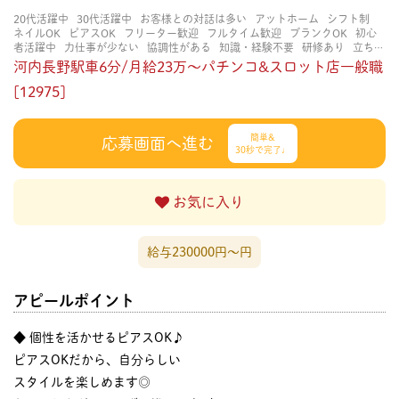
20代活躍中
30代活躍中
お客様との対話は多い
アットホーム
シフト制
ネイルOK
ピアスOK
フリーター歓迎
フルタイム歓迎
ブランクOK
初心
者活躍中
力仕事が少ない
協調性がある
知識・経験不要
研修あり
立ち仕
事
経験者・有資格者歓迎
茶髪OK
賑やかな職場
長く働ける
長期歓迎
河内長野駅車6分/月給23万～パチンコ&スロット店一般職
[12975]
簡単&
応募画面へ進む
30秒で完了♩
お気に入り
給与230000円〜円
アピールポイント
◆ 個性を活かせるピアスOK♪
ピアスOKだから、自分らしい
スタイルを楽しめます◎