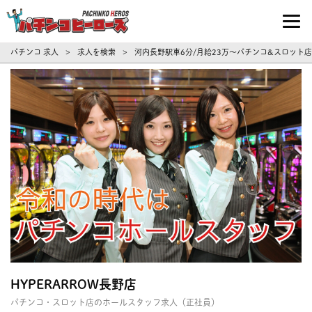
パチンコ求人・転職ならパチンコヒーロ
パチンコ 求人
求人を検索
河内長野駅車6分/月給23万～パチンコ&スロット店一
>
>
HYPERARROW長野店
パチンコ・スロット店のホールスタッフ求人（正社員）