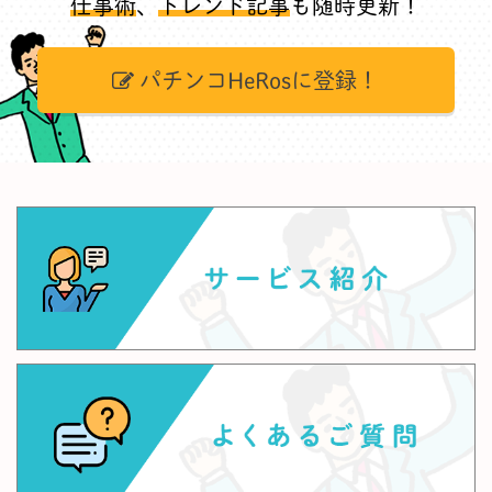
仕事術
、
トレンド記事
も随時更新！
パチンコHeRosに登録！