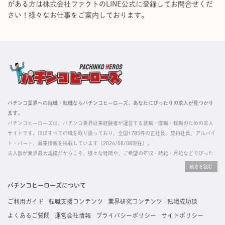
がある方は株式会社ファクトのLINE公式に登録してお問合せくだ
さい！様々なお仕事をご案内しております。
パチンコ業界への就職・転職ならパチンコヒーローズ。あなたにぴったりの求人が見つかり
ます。
パチンコヒーローズは、パチンコ業界従事経験者が運営する就職・復職・転職のための求人
サイトです。ほぼすべての職を取り扱っており、全国1785件の正社員、契約社員、アルバイ
ト・パート、募集情報を掲載しています（2026/08/08現在）。
求人数が業界最大規模だからこそ、様々な特徴や、ご希望の年収・時給・月給などでぴった
りな求人を探すことができ、ご利用者の約96%の方に「満足」とお答えいただいています。
掲載している求人は、すべて契約法人様から寄せられた正規の求人情報です。応募いただい
た内容はすぐに直接事業所に届くためスムーズに転職・復職できます。
パチンコヒーローズについて
ご利用ガイド
転職支援コンテンツ
業界研究コンテンツ
転職成功談
よくあるご質問
運営会社情報
プライバシーポリシー
サイトポリシー