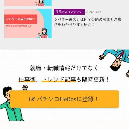
業界研究コンテンツ
2026,03,04
シバター来店とは何？公約の有無と注意
点をわかりやすく紹介！
就職・転職情報だけでなく
仕事術
、
トレンド記事
も随時更新！
パチンコHeRosに登録！