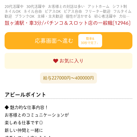
20代活躍中
30代活躍中
お客様との対話は多い
アットホーム
シフト制
ネイルOK
ネイル自由
ピアスOK
ピアス自由
フリーター歓迎
フルタイム
歓迎
ブランクOK
主婦・主夫歓迎
個性が活かせる
初心者活躍中
力仕事
が少ない
協調性がある
学歴不問
服装自由
業務外交流少ない
決められた
鼓ヶ浦駅・車3分/パチンコ＆スロット店の一般職[12946]
時間できっちり
知識・経験不要
知識・経験豊富
研修あり
立ち仕事
経験
者・有資格者歓迎
自分の都合に合わせやすい
茶髪OK
賑やかな職場
金髪
OK
長く働ける
長期歓迎
髪型自由
髪色自由
簡単&
応募画面へ進む
30秒で完了♩
お気に入り
給与227000円〜400000円
アピールポイント
◆ 魅力的な仕事内容！
お客様とのコミュニケーションが
楽しめる仕事です◎
新しい仲間と一緒に