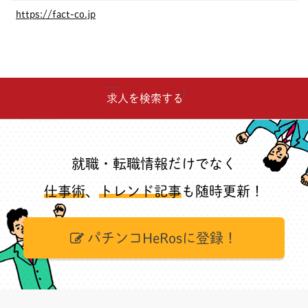
https://fact-co.jp
求人を検索する
就職・転職情報だけでなく
仕事術
、
トレンド記事
も随時更新！
パチンコHeRosに登録！