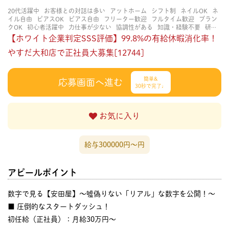
20代活躍中
お客様との対話は多い
アットホーム
シフト制
ネイルOK
ネ
イル自由
ピアスOK
ピアス自由
フリーター歓迎
フルタイム歓迎
ブラン
クOK
初心者活躍中
力仕事が少ない
協調性がある
知識・経験不要
研修
あり
立ち仕事
経験者・有資格者歓迎
茶髪OK
賑やかな職場
長く働ける
【ホワイト企業判定SSS評価】99.8%の有給休暇消化率！
長期歓迎
やすだ大和店で正社員大募集[12744]
簡単&
応募画面へ進む
30秒で完了♩
お気に入り
給与300000円〜円
アピールポイント
数字で見る【安田屋】～嘘偽りない「リアル」な数字を公開！～
■ 圧倒的なスタートダッシュ！
初任給（正社員）：月給30万円〜