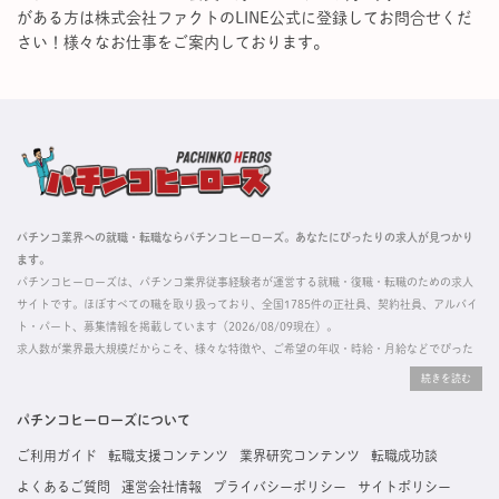
がある方は株式会社ファクトのLINE公式に登録してお問合せくだ
さい！様々なお仕事をご案内しております。
パチンコ業界への就職・転職ならパチンコヒーローズ。あなたにぴったりの求人が見つかり
ます。
パチンコヒーローズは、パチンコ業界従事経験者が運営する就職・復職・転職のための求人
サイトです。ほぼすべての職を取り扱っており、全国1785件の正社員、契約社員、アルバイ
ト・パート、募集情報を掲載しています（2026/08/09現在）。
求人数が業界最大規模だからこそ、様々な特徴や、ご希望の年収・時給・月給などでぴった
りな求人を探すことができ、ご利用者の約96%の方に「満足」とお答えいただいています。
掲載している求人は、すべて契約法人様から寄せられた正規の求人情報です。応募いただい
た内容はすぐに直接事業所に届くためスムーズに転職・復職できます。
パチンコヒーローズについて
ご利用ガイド
転職支援コンテンツ
業界研究コンテンツ
転職成功談
よくあるご質問
運営会社情報
プライバシーポリシー
サイトポリシー