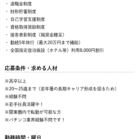
・ 退職金制度
・ 財形貯蓄制度
・ 自己学習支援制度
・ 資格取得奨励制度
・ 接客表彰制度（報奨金贈呈）
・ 勤続5年旅行（最大20万円まで補助）
・ 全国指定宿泊施設（ホテル等）利用8,000円割引
応募条件・求める人材
※高卒以上
※20～25歳まで（若年層の長期キャリア形成を図るため）
※経験不問
※若手社員活躍中！
※関東圏内で転勤が可能な方
※パチンコ業界経験不問です！
勤務時間・曜日