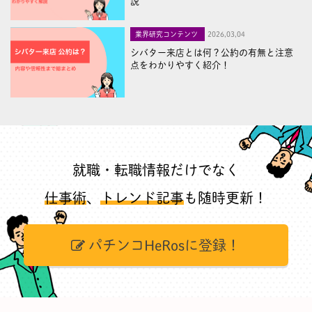
説
業界研究コンテンツ
2026,03,04
シバター来店とは何？公約の有無と注意
点をわかりやすく紹介！
就職・転職情報だけでなく
仕事術
、
トレンド記事
も随時更新！
パチンコHeRosに登録！