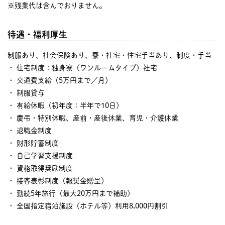
※残業代は含んでおりません。
待遇・福利厚生
制服あり、社会保険あり、寮・社宅・住宅手当あり、制度・手当
・ 住宅制度：独身寮（ワンルームタイプ）社宅
・ 交通費支給（5万円まで／月）
・ 制服貸与
・ 有給休暇（初年度：半年で10日）
・ 慶弔・特別休暇、産前・産後休業、育児・介護休業
・ 退職金制度
・ 財形貯蓄制度
・ 自己学習支援制度
・ 資格取得奨励制度
・ 接客表彰制度（報奨金贈呈）
・ 勤続5年旅行（最大20万円まで補助）
・ 全国指定宿泊施設（ホテル等）利用8,000円割引