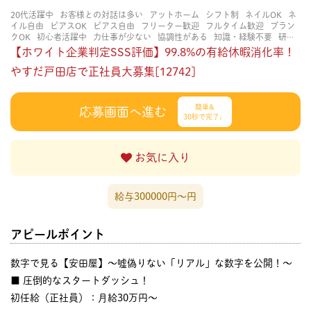
20代活躍中
お客様との対話は多い
アットホーム
シフト制
ネイルOK
ネ
イル自由
ピアスOK
ピアス自由
フリーター歓迎
フルタイム歓迎
ブラン
クOK
初心者活躍中
力仕事が少ない
協調性がある
知識・経験不要
研修
あり
立ち仕事
経験者・有資格者歓迎
茶髪OK
賑やかな職場
長く働ける
【ホワイト企業判定SSS評価】99.8%の有給休暇消化率！
長期歓迎
やすだ戸田店で正社員大募集[12742]
簡単&
応募画面へ進む
30秒で完了♩
お気に入り
給与300000円〜円
アピールポイント
数字で見る【安田屋】～嘘偽りない「リアル」な数字を公開！～
■ 圧倒的なスタートダッシュ！
初任給（正社員）：月給30万円〜