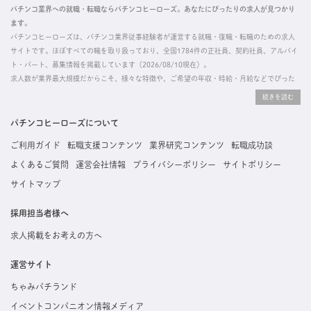
パチンコ業界への就職・転職ならパチンコヒーローズ。あなたにぴったりの求人が見つかり
ます。
パチンコヒーローズは、パチンコ業界従事経験者が運営する就職・復職・転職のための求人
サイトです。ほぼすべての職を取り扱っており、全国1784件の正社員、契約社員、アルバイ
ト・パート、募集情報を掲載しています（2026/08/10現在）。
求人数が業界最大規模だからこそ、様々な特徴や、ご希望の年収・時給・月給などでぴった
りな求人を探すことができ、ご利用者の約96%の方に「満足」とお答えいただいています。
掲載している求人は、すべて契約法人様から寄せられた正規の求人情報です。応募いただい
た内容はすぐに直接事業所に届くためスムーズに転職・復職できます。
パチンコヒーローズについて
ご利用ガイド
転職支援コンテンツ
業界研究コンテンツ
転職成功談
よくあるご質問
運営会社情報
プライバシーポリシー
サイトポリシー
サイトマップ
採用担当者様へ
求人掲載をお考えの方へ
運営サイト
ちゃみパチランド
イベントコンパニオン情報メディア