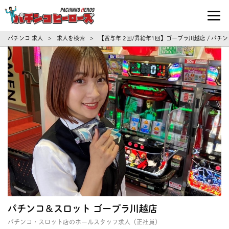
パチンコ求人・転職ならパチンコヒーロ
パチンコ 求人
求人を検索
【賞与年 2回/昇給年1回】ゴープラ川越店 / パ
>
>
パチンコ＆スロット ゴープラ川越店
パチンコ・スロット店のホールスタッフ求人（正社員）