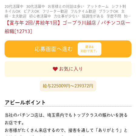
20代活躍中
30代活躍中
お客様との対話は多い
アットホーム
シフト制
ネイルOK
ピアスOK
フリーター歓迎
フルタイム歓迎
ブランクOK
主
婦・主夫歓迎
初心者活躍中
力仕事が少ない
協調性がある
学歴不問
知
識・経験不要
研修あり
立ち仕事
経験者・有資格者歓迎
茶髪OK
賑やか
【賞与年 2回/昇給年1回】ゴープラ川越店 / パチンコ店一
な職場
長く働ける
長期歓迎
般職[12713]
簡単&
応募画面へ進む
30秒で完了♩
お気に入り
給与225009円〜239372円
アピールポイント
当社のパチンコ店は、埼玉県内でもトップクラスの賑わいを誇る
お店です。
お客様がたくさん来店するので、接客を通して「ありがとう」と