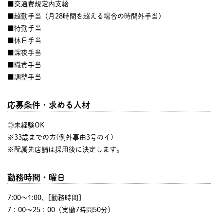
■交通費規定内支給
■超勤手当（月28時間を超える場合の時間外手当）
■特勤手当
■休日手当
■深夜手当
■職責手当
■調整手当
応募条件・求める人材
◎未経験OK
※33歳までの方(例外事由3号のイ)
※配属先店舗は採用後に決定します。
勤務時間・曜日
7:00〜1:00、[勤務時間]
7：00～25：00（実働7時間50分）