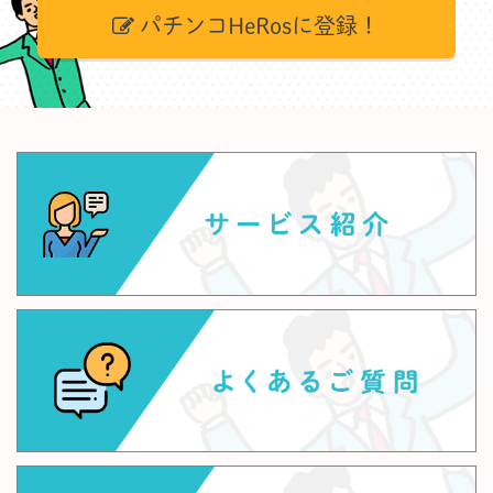
パチンコHeRosに登録！