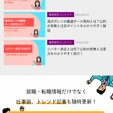
業界研究コンテンツ
2026,05,23
滝沢ガレソの厳選ホール取材とは？公約
の有無と注目ポイントをわかりやすく解
説
業界研究コンテンツ
2026,03,04
シバター来店とは何？公約の有無と注意
点をわかりやすく紹介！
就職・転職情報だけでなく
仕事術
、
トレンド記事
も随時更新！