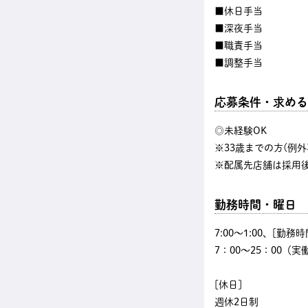
■休日手当
■深夜手当
■職責手当
■調整手当
応募条件・求める
◎未経験OK
※33歳までの方(例外
※配属先店舗は採用
勤務時間・曜日
7:00〜1:00、[勤務時
7：00～25：00（実
[休日]
週休2日制