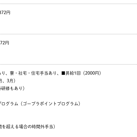
372円
372円
り、寮・社宅・住宅手当あり、■昇給1回（2000円）
月、3月）
外研修もあり）
プログラム（ゴープラポイントプログラム）
間を超える場合の時間外手当）