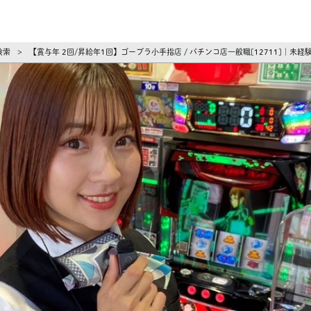
ーズ
検索
【賞与年 2回/昇給年1回】ゴープラ小手指店 / パチンコ店一般職[12711]
>