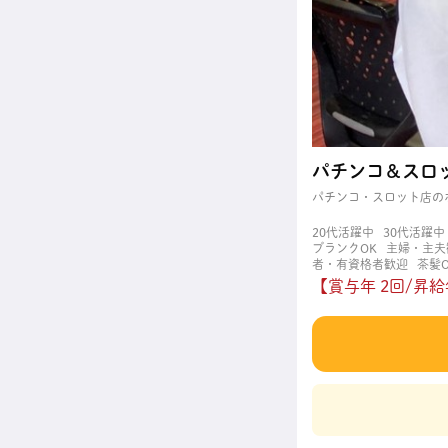
パチンコ＆スロ
パチンコ・スロット店の
20代活躍中
30代活躍中
ブランクOK
主婦・主夫
者・有資格者歓迎
茶髪O
【賞与年 2回/昇給