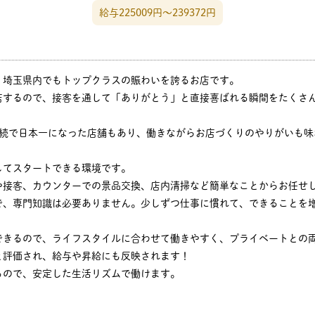
給与225009円〜239372円
、埼玉県内でもトップクラスの賑わいを誇るお店です。
店するので、接客を通して「ありがとう」と直接喜ばれる瞬間をたくさ
連続で日本一になった店舗もあり、働きながらお店づくりのやりがいも味
してスタートできる環境です。
や接客、カウンターでの景品交換、店内清掃など簡単なことからお任せ
で、専門知識は必要ありません。少しずつ仕事に慣れて、できることを
できるので、ライフスタイルに合わせて働きやすく、プライベートとの
と評価され、給与や昇給にも反映されます！
るので、安定した生活リズムで働けます。