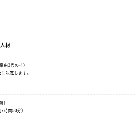
人材
事由3号のイ)
後に決定します。
間]
働7時間50分）