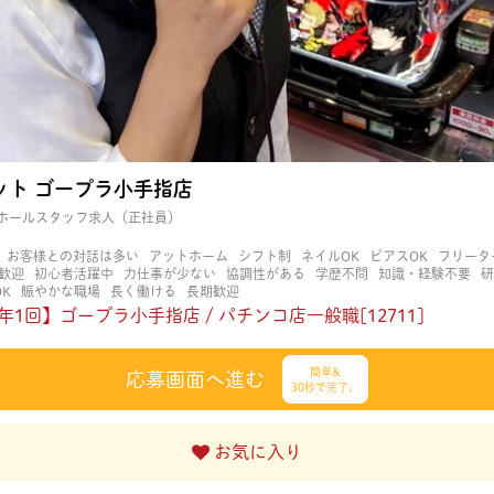
ット ゴープラ小手指店
ホールスタッフ求人（正社員）
お客様との対話は多い
アットホーム
シフト制
ネイルOK
ピアスOK
フリータ
歓迎
初心者活躍中
力仕事が少ない
協調性がある
学歴不問
知識・経験不要
研
K
賑やかな職場
長く働ける
長期歓迎
年1回】ゴープラ小手指店 / パチンコ店一般職[12711]
簡単&
応募画面へ進む
30秒で完了♩
お気に入り