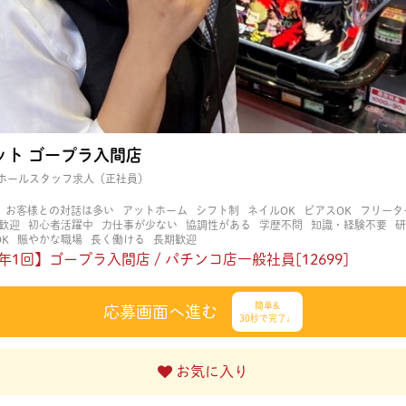
ット ゴープラ入間店
ホールスタッフ求人（正社員）
お客様との対話は多い
アットホーム
シフト制
ネイルOK
ピアスOK
フリータ
歓迎
初心者活躍中
力仕事が少ない
協調性がある
学歴不問
知識・経験不要
研
K
賑やかな職場
長く働ける
長期歓迎
年1回】ゴープラ入間店 / パチンコ店一般社員[12699]
簡単&
応募画面へ進む
30秒で完了♩
お気に入り