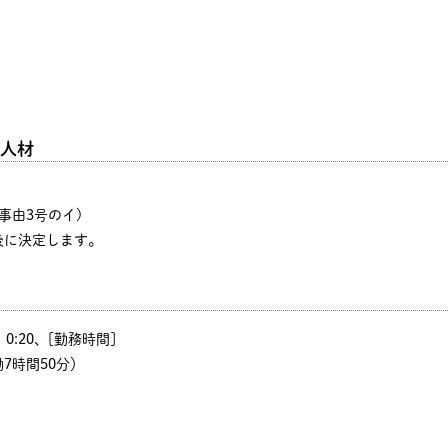
人材
事由3号のイ)
後に決定します。
0、0:20、[勤務時間]
働7時間50分）