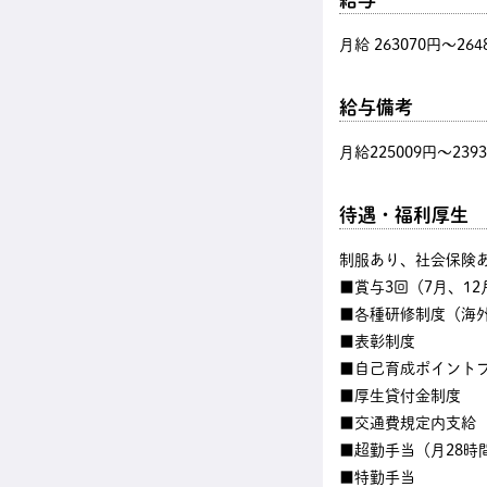
月給 263070円〜264
給与備考
月給225009円～239
待遇・福利厚生
制服あり、社会保険あ
■賞与3回（7月、12
■各種研修制度（海
■表彰制度
■自己育成ポイント
■厚生貸付金制度
■交通費規定内支給
■超勤手当（月28時
■特勤手当