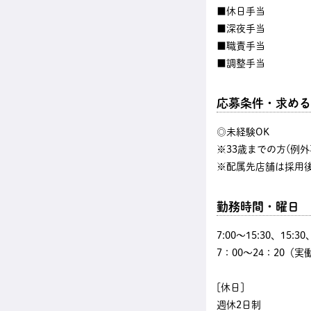
■休日手当
■深夜手当
■職責手当
■調整手当
応募条件・求める
◎未経験OK
※33歳までの方(例外
※配属先店舗は採用
勤務時間・曜日
7:00〜15:30、15:3
7：00～24：20（実
[休日]
週休2日制