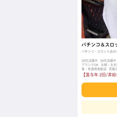
パチンコ＆スロ
パチンコ・スロット店の
20代活躍中
30代活躍中
ブランクOK
主婦・主夫
者・有資格者歓迎
茶髪O
【賞与年 2回/昇給