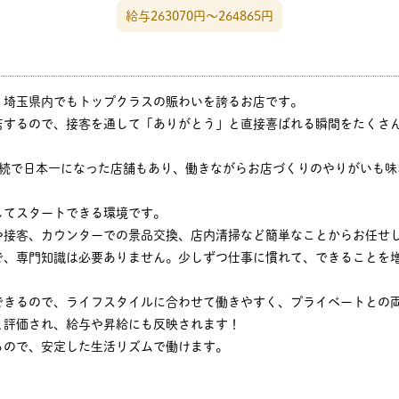
給与263070円〜264865円
、埼玉県内でもトップクラスの賑わいを誇るお店です。
店するので、接客を通して「ありがとう」と直接喜ばれる瞬間をたくさ
連続で日本一になった店舗もあり、働きながらお店づくりのやりがいも味
してスタートできる環境です。
や接客、カウンターでの景品交換、店内清掃など簡単なことからお任せ
で、専門知識は必要ありません。少しずつ仕事に慣れて、できることを
できるので、ライフスタイルに合わせて働きやすく、プライベートとの
と評価され、給与や昇給にも反映されます！
るので、安定した生活リズムで働けます。