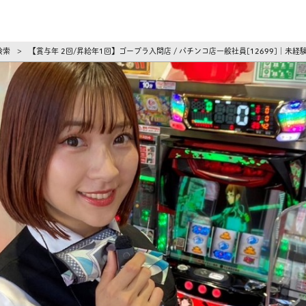
ーズ
検索
【賞与年 2回/昇給年1回】ゴープラ入間店 / パチンコ店一般社員[12699]
>