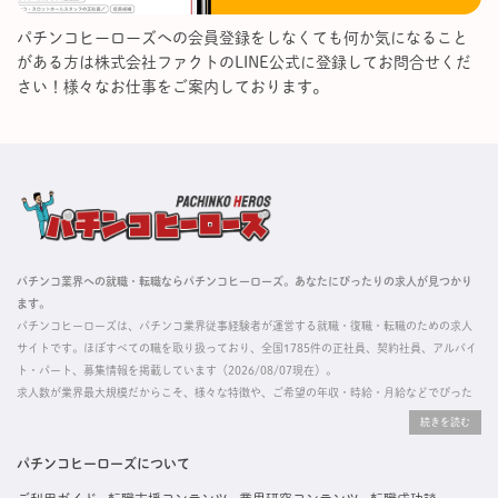
パチンコヒーローズへの会員登録をしなくても何か気になること
がある方は株式会社ファクトのLINE公式に登録してお問合せくだ
さい！様々なお仕事をご案内しております。
パチンコ業界への就職・転職ならパチンコヒーローズ。あなたにぴったりの求人が見つかり
ます。
パチンコヒーローズは、パチンコ業界従事経験者が運営する就職・復職・転職のための求人
サイトです。ほぼすべての職を取り扱っており、全国1785件の正社員、契約社員、アルバイ
ト・パート、募集情報を掲載しています（2026/08/07現在）。
求人数が業界最大規模だからこそ、様々な特徴や、ご希望の年収・時給・月給などでぴった
りな求人を探すことができ、ご利用者の約96%の方に「満足」とお答えいただいています。
掲載している求人は、すべて契約法人様から寄せられた正規の求人情報です。応募いただい
た内容はすぐに直接事業所に届くためスムーズに転職・復職できます。
パチンコヒーローズについて