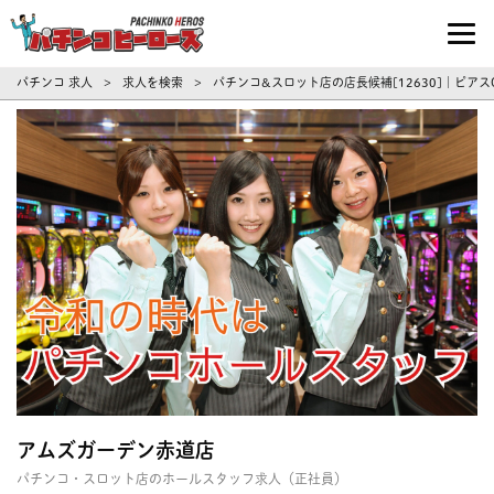
パチンコ求人・転職ならパチンコヒーロ
パチンコ 求人
求人を検索
パチンコ&スロット店の店長候補[12630]｜ピアス
>
>
アムズガーデン赤道店
パチンコ・スロット店のホールスタッフ求人（正社員）