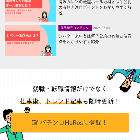
滝沢ガレソの厳選ホール取材とは？公約
の有無と注目ポイントをわかりやすく解
説
業界研究コンテンツ
2026,03,04
シバター来店とは何？公約の有無と注意
点をわかりやすく紹介！
就職・転職情報だけでなく
仕事術
、
トレンド記事
も随時更新！
パチンコHeRosに登録！