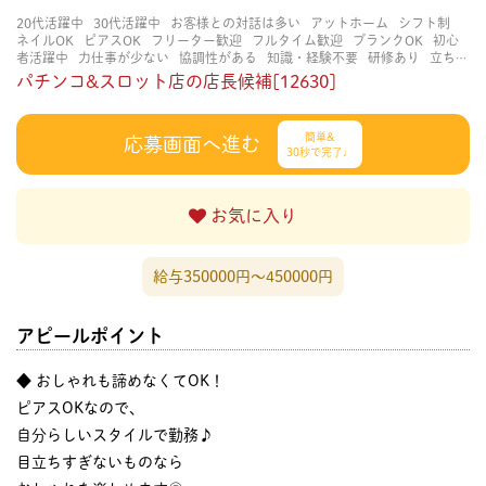
20代活躍中
30代活躍中
お客様との対話は多い
アットホーム
シフト制
ネイルOK
ピアスOK
フリーター歓迎
フルタイム歓迎
ブランクOK
初心
者活躍中
力仕事が少ない
協調性がある
知識・経験不要
研修あり
立ち仕
事
経験者・有資格者歓迎
茶髪OK
賑やかな職場
長く働ける
長期歓迎
パチンコ&スロット店の店長候補[12630]
簡単&
応募画面へ進む
30秒で完了♩
お気に入り
給与350000円〜450000円
アピールポイント
◆ おしゃれも諦めなくてOK！
ピアスOKなので、
自分らしいスタイルで勤務♪
目立ちすぎないものなら