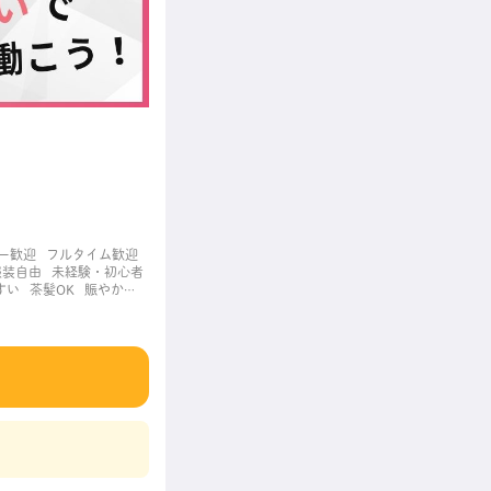
ー歓迎
フルタイム歓迎
服装自由
未経験・初心者
すい
茶髪OK
賑やかな