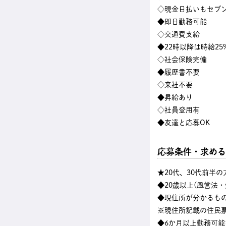
◇現金日払いもセブン
◆即日勤務可能
◇交通費支給
◆22時以降は時給25
◇社会保険完備
◆履歴書不要
◇来社不要
◆昇給あり
◇社員登用有
◆友達と応募OK
応募条件・求める
★20代、30代前半
◆20歳以上(風営法
◆現住所が分かるも
※現住所記載の住民
◆6か月以上勤務可能