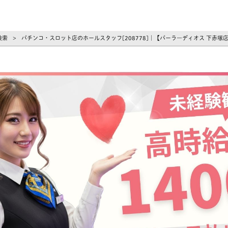
ーズ
検索
パチンコ・スロット店のホールスタッフ[208778]｜【パーラ―ディオス 下赤塚
>