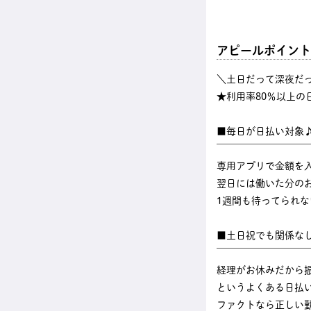
アピールポイント
＼土日だって深夜だ
★利用率80％以上の
■毎日が日払い対象
￣￣￣￣￣￣￣￣￣
専用アプリで金額を
翌日には働いた分のお
1週間も待ってられ
■土日祝でも関係な
￣￣￣￣￣￣￣￣￣
経理がお休みだから
というよくある日払
ファクトなら正しい