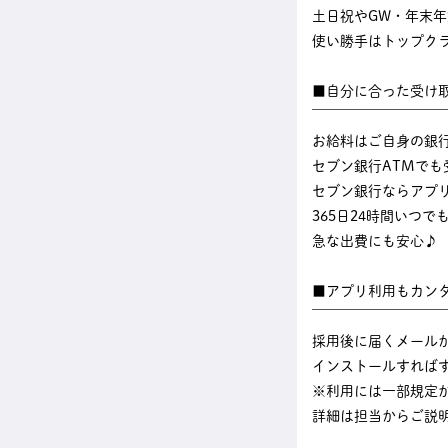
土日祝やGW・年末
使い勝手はトップク
■自分に合った受け
￣￣￣￣￣￣￣￣￣
お給料はご自身の銀
セブン銀行ATMでも
セブン銀行ならアプ
365日24時間いつ
急な出費にも安心♪
■アプリ利用もカン
￣￣￣￣￣￣￣￣￣
採用後に届くメール
インストールすれば
※利用には一部規定
詳細は担当からご説