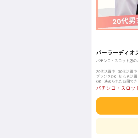
パーラ―ディオ
パチンコ・スロット店の
20代活躍中
30代活躍中
ブランクOK
初心者活躍
OK
決められた時間でき
職場
週4日以上OK
長
パチンコ・スロット