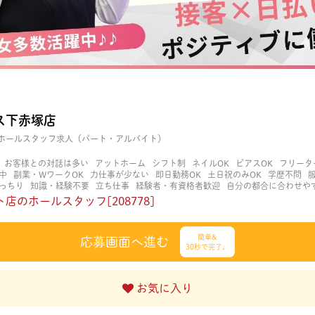
ス下赤塚店
ホールスタッフ求人（パート・アルバイト）
お客様との対話は多い
アットホーム
シフト制
ネイルOK
ピアスOK
フリータ
中
副業・WワークOK
力仕事が少ない
即日勤務OK
土日祝のみOK
学歴不問
っちり
知識・経験不要
立ち仕事
経験者・有資格者歓迎
自分の都合に合わせや
く働ける
長期歓迎
髪型自由
髪色自由
店のホールスタッフ[208778]
簡単&
応募画面へ進む
30秒で完了♩
お気に入り