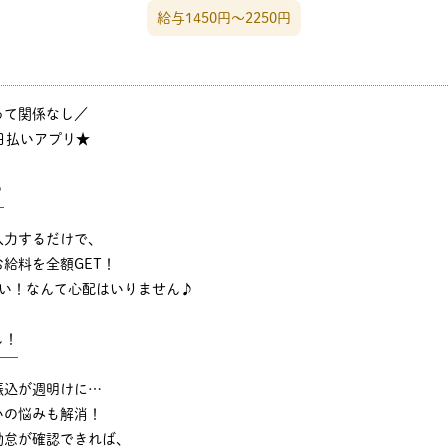
給与1450円〜2250円
って関係なし／
日払いアプリ★
♪
￣
入力するだけで、
給料を全額GET！
ない！なんて心配はいりません♪
し！
￣￣
振込が週明けに…
いの悩みも解消！
勤怠が確認できれば、