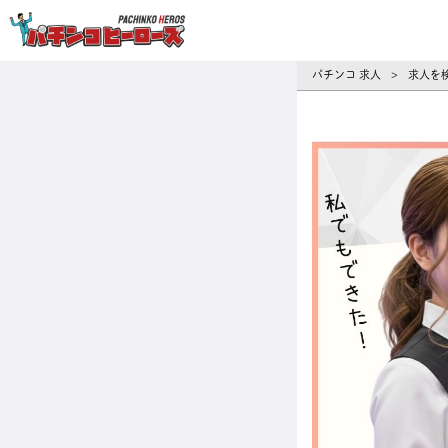
パチンコ求人・転職ならパチンコヒーロ
パチンコ 求人
求人を
>