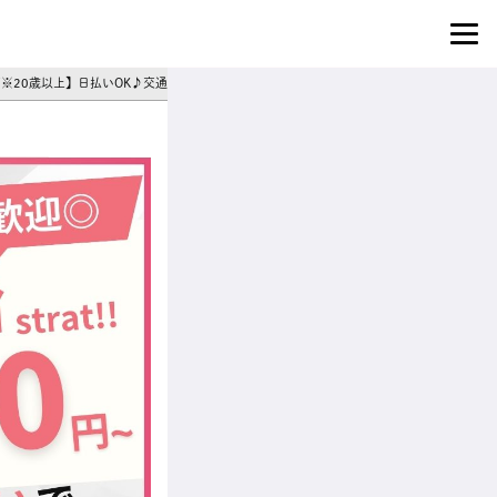
店※20歳以上】日払いOK♪交通費支給♪週3日～シフト相談◎