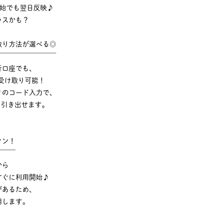
年始でも翌日反映♪
ラスかも？
取り方法が選べる◎
￣￣￣￣￣￣￣￣￣
行口座でも、
受け取り可能！
リのコード入力で、
でも引き出せます。
タン！
￣￣￣
から
すぐに利用開始♪
があるため、
明します。