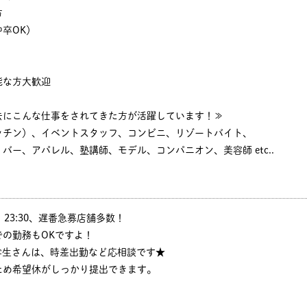
方
卒OK）
能な方大歓迎
去にこんな仕事をされてきた方が活躍しています！≫
ッチン）、イベントスタッフ、コンビニ、リゾートバイト、
バー、アパレル、塾講師、モデル、コンパニオン、美容師 etc..
:00、23:30、遅番急募店舗多数！
の勤務もOKですよ！
学生さんは、時差出勤など応相談です★
ため希望休がしっかり提出できます。