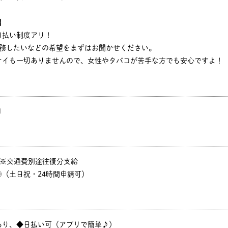
】
日払い制度アリ！
勤務したいなどの希望をまずはお聞かせください。
オイも一切ありませんので、女性やタバコが苦手な方でも安心ですよ！
円
P ※交通費別途往復分支給
（土日祝・24時間申請可）
あり、◆日払い可（アプリで簡単♪）