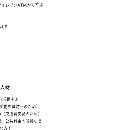
イレブンATMから可能
%UP
人材
の方活躍中♪
・受動喫煙防止のため)
の（交通費支給のため）
票、公共料金の明細など
な方！