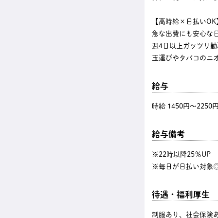
【高時給×日払いOK
急な出費にも安心な
週4日以上ガッツリ
玉運びやタバコのニ
給与
時給 1450円〜2250
給与備考
※22時以降25％U
※毎日が日払い対象◎
待遇・福利厚生
制服あり、社会保険