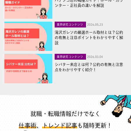
パチンコ店の職種ガイド｜ホール・カウ
ンター・正社員の違いを解説
業界研究コンテンツ
2026,05,23
滝沢ガレソの厳選ホール取材とは？公約
の有無と注目ポイントをわかりやすく解
説
業界研究コンテンツ
2026,03,04
シバター来店とは何？公約の有無と注意
点をわかりやすく紹介！
就職・転職情報だけでなく
仕事術
、
トレンド記事
も随時更新！