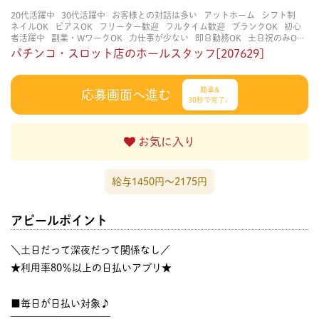
20代活躍中
30代活躍中
お客様との対話は多い
アットホーム
シフト制
ネイルOK
ピアスOK
フリーター歓迎
フルタイム歓迎
ブランクOK
初心
者活躍中
副業・WワークOK
力仕事が少ない
即日勤務OK
土日祝のみOK
学歴不問
服装自由
未経験・初心者OK
決められた時間できっちり
知識・
パチンコ・スロット店のホールスタッフ[207629]
経験不要
立ち仕事
経験者・有資格者歓迎
自分の都合に合わせやすい
茶
髪OK
賑やかな職場
週4日以上OK
長く働ける
長期歓迎
髪型自由
髪色
自由
簡単&
応募画面へ進む
30秒で完了♩
お気に入り
給与1450円〜2175円
アピールポイント
＼土日だって深夜だって関係なし／
★利用率80％以上の日払いアプリ★
■毎日が日払い対象♪