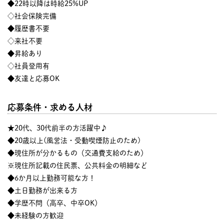
◆22時以降は時給25%UP
◇社会保険完備
◆履歴書不要
◇来社不要
◆昇給あり
◇社員登用有
◆友達と応募OK
応募条件・求める人材
★20代、30代前半の方活躍中♪
◆20歳以上(風営法・受動喫煙防止のため)
◆現住所が分かるもの（交通費支給のため）
※現住所記載の住民票、公共料金の明細など
◆6か月以上勤務可能な方！
◆土日勤務が出来る方
◆学歴不問（高卒、中卒OK）
◆未経験の方歓迎