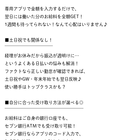
￣￣￣￣￣￣￣￣￣￣
専用アプリで金額を入力するだけで、
翌日には働いた分のお給料を全額GET！
1週間も待ってられない！なんて心配はいりません♪
■土日祝でも関係なし！
￣￣￣￣￣￣￣￣￣￣￣
経理がお休みだから振込が週明けに…
というよくある日払いの悩みも解消！
ファクトなら正しい勤怠が確認できれば、
土日祝やGW・年末年始でも翌日反映♪
使い勝手はトップクラスかも？
■自分に合った受け取り方法が選べる◎
￣￣￣￣￣￣￣￣￣￣￣￣￣￣￣￣￣￣
お給料はご自身の銀行口座でも、
セブン銀行ATMでも受け取り可能！
セブン銀行ならアプリのコード入力で、