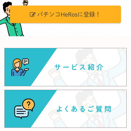
パチンコHeRosに登録！