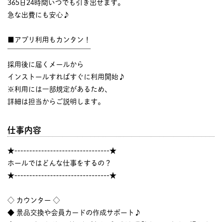
365日24時間いつでも引き出せます。
急な出費にも安心♪
■アプリ利用もカンタン！
￣￣￣￣￣￣￣￣￣￣￣￣
採用後に届くメールから
インストールすればすぐに利用開始♪
※利用には一部規定があるため、
詳細は担当からご説明します。
仕事内容
★--------------------------------★
ホールではどんな仕事をするの？
★--------------------------------★
◇ カウンター ◇
◆ 景品交換や会員カードの作成サポート♪