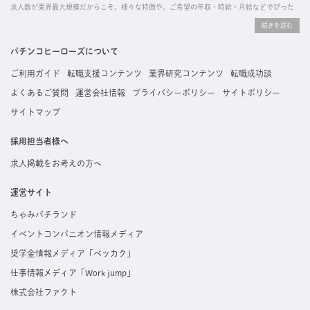
求人数が業界最大規模だからこそ、様々な特徴や、ご希望の年収・時給・月給などでぴった
りな求人を探すことができ、ご利用者の約96%の方に「満足」とお答えいただいています。
掲載している求人は、すべて契約法人様から寄せられた正規の求人情報です。応募いただい
た内容はすぐに直接事業所に届くためスムーズに転職・復職できます。
パチンコヒーローズについて
ご利用ガイド
転職支援コンテンツ
業界研究コンテンツ
転職成功談
よくあるご質問
運営会社情報
プライバシーポリシー
サイトポリシー
サイトマップ
採用担当者様へ
求人掲載をお考えの方へ
運営サイト
ちゃみパチランド
イベントコンパニオン情報メディア
奨学金情報メディア「ベッカク」
仕事情報メディア「Work jump」
株式会社ファクト