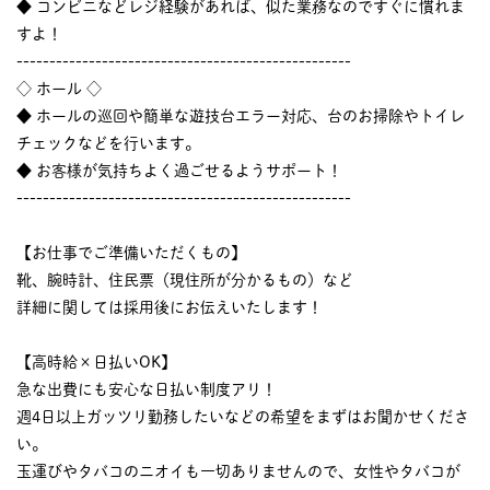
◆ コンビニなどレジ経験があれば、似た業務なのですぐに慣れま
すよ！
---------------------------------------------------
◇ ホール ◇
◆ ホールの巡回や簡単な遊技台エラー対応、台のお掃除やトイレ
チェックなどを行います。
◆ お客様が気持ちよく過ごせるようサポート！
---------------------------------------------------
【お仕事でご準備いただくもの】
靴、腕時計、住民票（現住所が分かるもの）など
詳細に関しては採用後にお伝えいたします！
【高時給×日払いOK】
急な出費にも安心な日払い制度アリ！
週4日以上ガッツリ勤務したいなどの希望をまずはお聞かせくださ
い。
玉運びやタバコのニオイも一切ありませんので、女性やタバコが