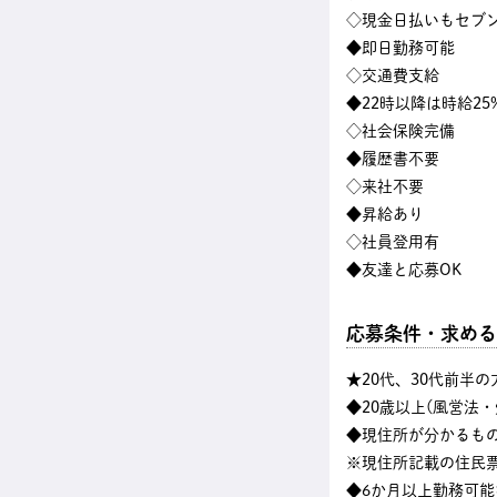
◇現金日払いもセブン
◆即日勤務可能
◇交通費支給
◆22時以降は時給25
◇社会保険完備
◆履歴書不要
◇来社不要
◆昇給あり
◇社員登用有
◆友達と応募OK
応募条件・求める
★20代、30代前半
◆20歳以上(風営法
◆現住所が分かるも
※現住所記載の住民
◆6か月以上勤務可能