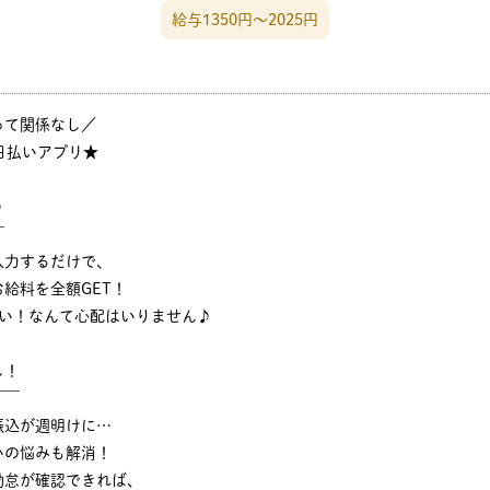
給与1350円〜2025円
って関係なし／
日払いアプリ★
♪
￣
入力するだけで、
給料を全額GET！
ない！なんて心配はいりません♪
し！
￣￣
振込が週明けに…
いの悩みも解消！
勤怠が確認できれば、