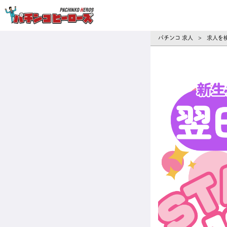
パチンコ求人・転職ならパチンコヒーロ
パチンコ 求人
求人を
>