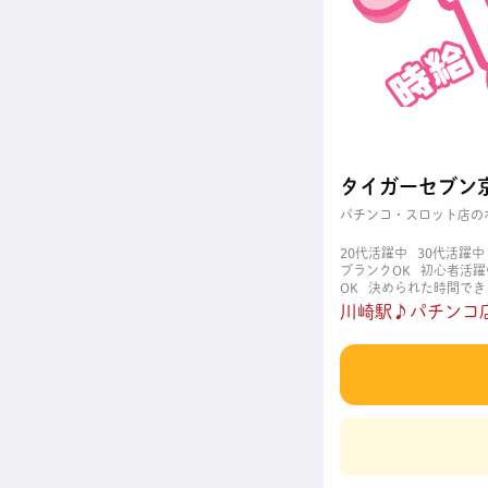
タイガーセブン
パチンコ・スロット店の
20代活躍中
30代活躍中
ブランクOK
初心者活躍
OK
決められた時間でき
職場
週4日以上OK
長
川崎駅♪パチンコ店の