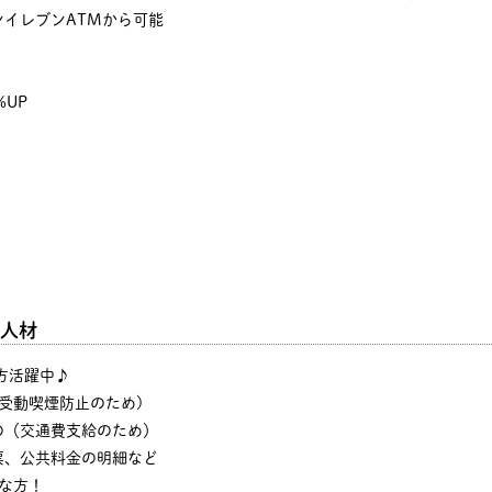
イレブンATMから可能
%UP
人材
の方活躍中♪
・受動喫煙防止のため)
の（交通費支給のため）
票、公共料金の明細など
な方！