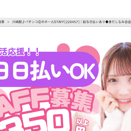
ーズ
検索
川崎駅♪パチンコ店のホールSTAFF[220457]｜給与日払いあり◆身だしなみ
>