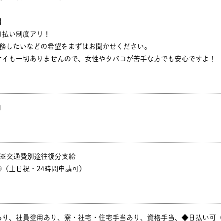
】
日払い制度アリ！
勤務したいなどの希望をまずはお聞かせください。
オイも一切ありませんので、女性やタバコが苦手な方でも安心ですよ！
円
P ※交通費別途往復分支給
（土日祝・24時間申請可）
あり、社員登用あり、寮・社宅・住宅手当あり、資格手当、◆日払い可