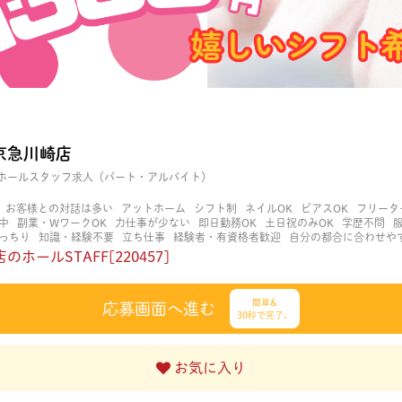
京急川崎店
ホールスタッフ求人（パート・アルバイト）
お客様との対話は多い
アットホーム
シフト制
ネイルOK
ピアスOK
フリータ
中
副業・WワークOK
力仕事が少ない
即日勤務OK
土日祝のみOK
学歴不問
っちり
知識・経験不要
立ち仕事
経験者・有資格者歓迎
自分の都合に合わせや
く働ける
長期歓迎
髪型自由
髪色自由
ホールSTAFF[220457]
簡単&
応募画面へ進む
30秒で完了♩
お気に入り