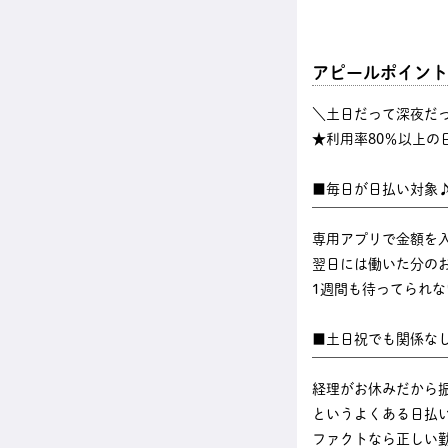
アピールポイント
＼土日だって深夜だ
★利用率80％以上の
■毎日が日払い対象
￣￣￣￣￣￣￣￣￣
専用アプリで金額を
翌日には働いた分のお
1週間も待ってられ
■土日祝でも関係な
￣￣￣￣￣￣￣￣￣
経理がお休みだから
というよくある日払
ファクトなら正しい