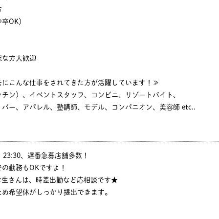
方
卒OK）
能な方大歓迎
去にこんな仕事をされてきた方が活躍しています！≫
ッチン）、イベントスタッフ、コンビニ、リゾートバイト、
バー、アパレル、塾講師、モデル、コンパニオン、美容師 etc..
:05、23:30、遅番急募店舗多数！
の勤務もOKですよ！
学生さんは、時差出勤など応相談です★
ため希望休がしっかり提出できます。