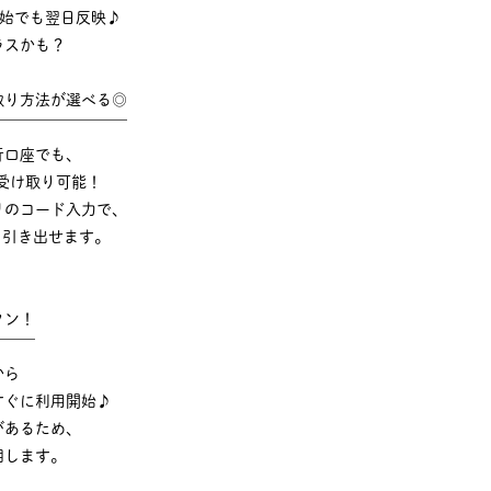
年始でも翌日反映♪
ラスかも？
取り方法が選べる◎
￣￣￣￣￣￣￣￣￣
行口座でも、
受け取り可能！
リのコード入力で、
でも引き出せます。
タン！
￣￣￣
から
すぐに利用開始♪
があるため、
明します。