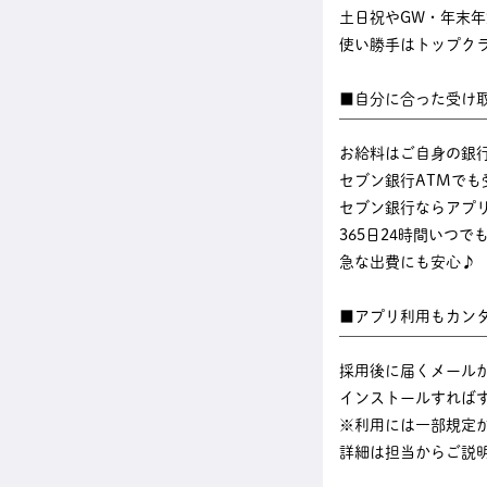
土日祝やGW・年末
使い勝手はトップク
■自分に合った受け
￣￣￣￣￣￣￣￣￣
お給料はご自身の銀
セブン銀行ATMでも
セブン銀行ならアプ
365日24時間いつ
急な出費にも安心♪
■アプリ利用もカン
￣￣￣￣￣￣￣￣￣
採用後に届くメール
インストールすれば
※利用には一部規定
詳細は担当からご説