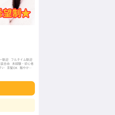
ー歓迎
フルタイム歓迎
服装自由
未経験・初心者
すい
茶髪OK
賑やかな