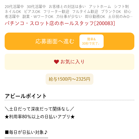
20代活躍中
30代活躍中
お客様との対話は多い
アットホーム
シフト制
ネイルOK
ピアスOK
フリーター歓迎
フルタイム歓迎
ブランクOK
初心
者活躍中
副業・WワークOK
力仕事が少ない
即日勤務OK
土日祝のみOK
学歴不問
服装自由
未経験・初心者OK
決められた時間できっちり
知識・
パチンコ・スロット店のホールスタッフ[200083]
経験不要
立ち仕事
経験者・有資格者歓迎
自分の都合に合わせやすい
茶
髪OK
賑やかな職場
週4日以上OK
長く働ける
長期歓迎
髪型自由
髪色
自由
簡単&
応募画面へ進む
30秒で完了♩
お気に入り
給与1500円〜2325円
アピールポイント
＼土日だって深夜だって関係なし／
★利用率80％以上の日払いアプリ★
■毎日が日払い対象♪