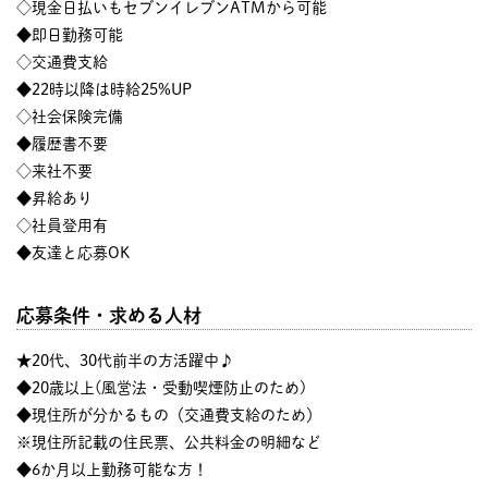
◇現金日払いもセブンイレブンATMから可能
◆即日勤務可能
◇交通費支給
◆22時以降は時給25%UP
◇社会保険完備
◆履歴書不要
◇来社不要
◆昇給あり
◇社員登用有
◆友達と応募OK
応募条件・求める人材
★20代、30代前半の方活躍中♪
◆20歳以上(風営法・受動喫煙防止のため)
◆現住所が分かるもの（交通費支給のため）
※現住所記載の住民票、公共料金の明細など
◆6か月以上勤務可能な方！