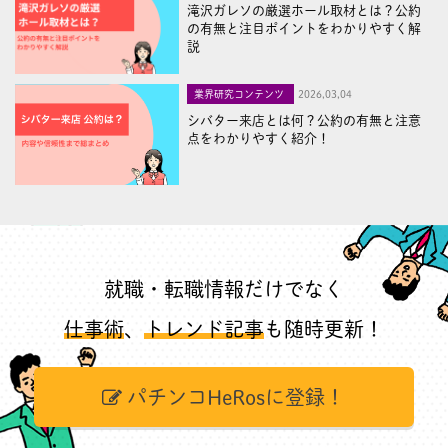
滝沢ガレソの厳選ホール取材とは？公約
の有無と注目ポイントをわかりやすく解
説
業界研究コンテンツ
2026,03,04
シバター来店とは何？公約の有無と注意
点をわかりやすく紹介！
就職・転職情報だけでなく
仕事術
、
トレンド記事
も随時更新！
パチンコHeRosに登録！