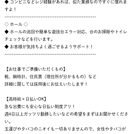
◆ コンビニなどレジ経験があれば、似た業務なのですぐに慣れま
すよ！
---------------------------------------------------
◇ ホール ◇
◆ ホールの巡回や簡単な遊技台エラー対応、台のお掃除やトイレ
チェックなどを行います。
◆ お客様が気持ちよく過ごせるようサポート！
---------------------------------------------------
【お仕事でご準備いただくもの】
靴、腕時計、住民票（現住所が分かるもの）など
詳細に関しては採用後にお伝えいたします！
【高時給×日払いOK】
急な出費にも安心な日払い制度アリ！
週4日以上ガッツリ勤務したいなどの希望をまずはお聞かせくださ
い。
玉運びやタバコのニオイも一切ありませんので、女性やタバコが