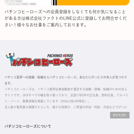
パチンコヒーローズへの会員登録をしなくても何か気になること
がある方は株式会社ファクトのLINE公式に登録してお問合せくだ
さい！様々なお仕事をご案内しております。
パチンコ業界への就職・転職ならパチンコヒーローズ。あなたにぴったりの求人が見つかり
ます。
パチンコヒーローズは、パチンコ業界従事経験者が運営する就職・復職・転職のための求人
サイトです。ほぼすべての職を取り扱っており、全国1785件の正社員、契約社員、アルバイ
ト・パート、募集情報を掲載しています（2026/08/09現在）。
求人数が業界最大規模だからこそ、様々な特徴や、ご希望の年収・時給・月給などでぴった
りな求人を探すことができ、ご利用者の約96%の方に「満足」とお答えいただいています。
掲載している求人は、すべて契約法人様から寄せられた正規の求人情報です。応募いただい
た内容はすぐに直接事業所に届くためスムーズに転職・復職できます。
パチンコヒーローズについて