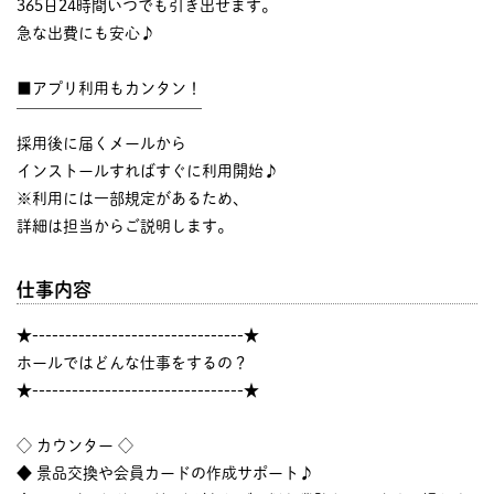
365日24時間いつでも引き出せます。
急な出費にも安心♪
■アプリ利用もカンタン！
￣￣￣￣￣￣￣￣￣￣￣￣
採用後に届くメールから
インストールすればすぐに利用開始♪
※利用には一部規定があるため、
詳細は担当からご説明します。
仕事内容
★--------------------------------★
ホールではどんな仕事をするの？
★--------------------------------★
◇ カウンター ◇
◆ 景品交換や会員カードの作成サポート♪