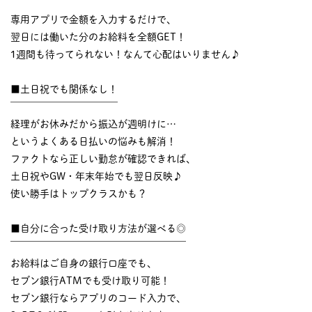
￣￣￣￣￣￣￣￣￣￣
専用アプリで金額を入力するだけで、
翌日には働いた分のお給料を全額GET！
1週間も待ってられない！なんて心配はいりません♪
■土日祝でも関係なし！
￣￣￣￣￣￣￣￣￣￣￣
経理がお休みだから振込が週明けに…
というよくある日払いの悩みも解消！
ファクトなら正しい勤怠が確認できれば、
土日祝やGW・年末年始でも翌日反映♪
使い勝手はトップクラスかも？
■自分に合った受け取り方法が選べる◎
￣￣￣￣￣￣￣￣￣￣￣￣￣￣￣￣￣￣
お給料はご自身の銀行口座でも、
セブン銀行ATMでも受け取り可能！
セブン銀行ならアプリのコード入力で、