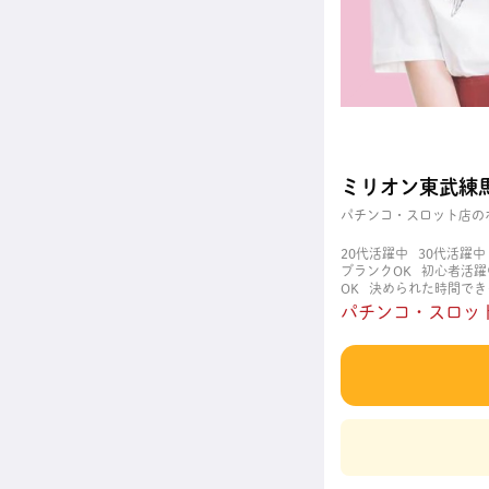
ミリオン東武練馬
パチンコ・スロット店の
20代活躍中
30代活躍中
ブランクOK
初心者活躍
OK
決められた時間でき
職場
週4日以上OK
金髪
パチンコ・スロット