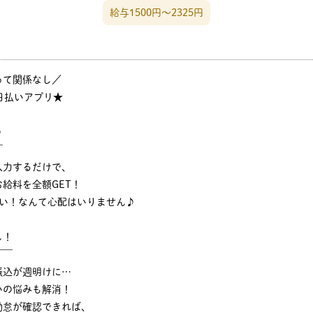
給与1500円〜2325円
って関係なし／
日払いアプリ★
♪
￣
入力するだけで、
給料を全額GET！
ない！なんて心配はいりません♪
し！
￣￣
振込が週明けに…
いの悩みも解消！
勤怠が確認できれば、