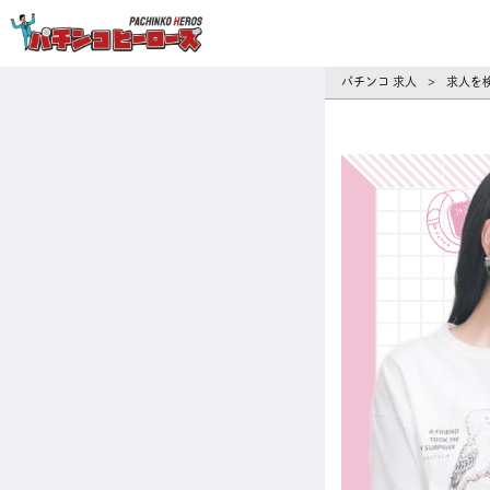
パチンコ求人・転職ならパチンコヒーロ
パチンコ 求人
求人を
>