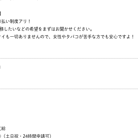
】
日払い制度アリ！
勤務したいなどの希望をまずはお聞かせください。
オイも一切ありませんので、女性やタバコが苦手な方でも安心ですよ！
円
支給
（土日祝・24時間申請可）