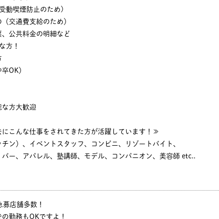
・受動喫煙防止のため)
の（交通費支給のため）
票、公共料金の明細など
な方！
方
卒OK）
能な方大歓迎
去にこんな仕事をされてきた方が活躍しています！≫
ッチン）、イベントスタッフ、コンビニ、リゾートバイト、
バー、アパレル、塾講師、モデル、コンパニオン、美容師 etc..
遅番急募店舗多数！
の勤務もOKですよ！