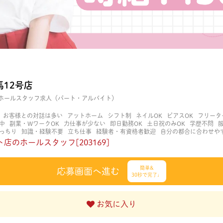
12号店
ホールスタッフ求人（パート・アルバイト）
お客様との対話は多い
アットホーム
シフト制
ネイルOK
ピアスOK
フリータ
中
副業・WワークOK
力仕事が少ない
即日勤務OK
土日祝のみOK
学歴不問
っちり
知識・経験不要
立ち仕事
経験者・有資格者歓迎
自分の都合に合わせや
OK
長く働ける
長期歓迎
髪型自由
髪色自由
店のホールスタッフ[203169]
簡単&
応募画面へ進む
30秒で完了♩
お気に入り