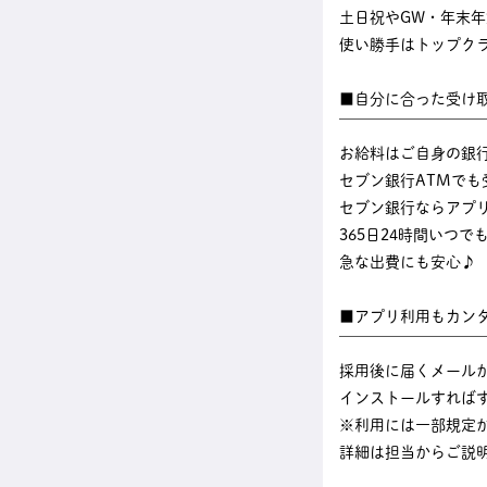
土日祝やGW・年末
使い勝手はトップク
■自分に合った受け
￣￣￣￣￣￣￣￣￣
お給料はご自身の銀
セブン銀行ATMでも
セブン銀行ならアプ
365日24時間いつ
急な出費にも安心♪
■アプリ利用もカン
￣￣￣￣￣￣￣￣￣
採用後に届くメール
インストールすれば
※利用には一部規定
詳細は担当からご説