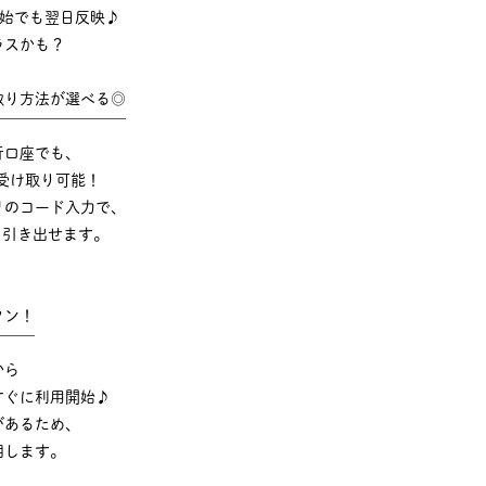
年始でも翌日反映♪
ラスかも？
取り方法が選べる◎
￣￣￣￣￣￣￣￣￣
行口座でも、
受け取り可能！
リのコード入力で、
でも引き出せます。
タン！
￣￣￣
から
すぐに利用開始♪
があるため、
明します。