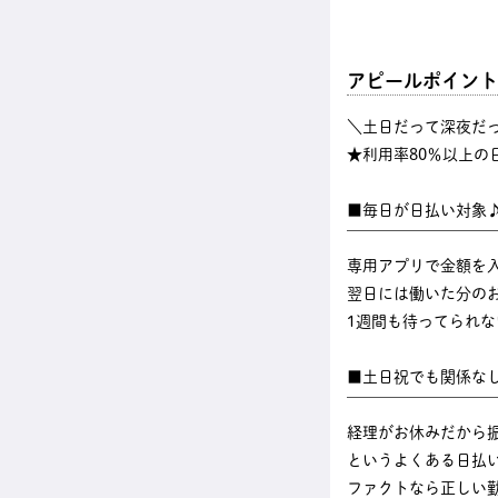
アピールポイント
＼土日だって深夜だ
★利用率80％以上の
■毎日が日払い対象
￣￣￣￣￣￣￣￣￣
専用アプリで金額を
翌日には働いた分のお
1週間も待ってられ
■土日祝でも関係な
￣￣￣￣￣￣￣￣￣
経理がお休みだから
というよくある日払
ファクトなら正しい