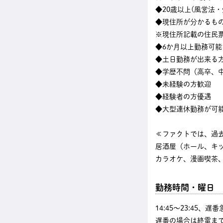
◆20歳以上(風営法
◆現住所が分かるも
※現住所記載の住民
◆6か月以上勤務可能
◆土日勤務が出来る
◆学歴不問（高卒、中
◆未経験の方歓迎
◆経験者の方優遇
◆大型連休勤務が可
≪ファクトでは、過
居酒屋（ホール、キ
カラオケ、漫画喫茶、
勤務時間・曜日
14:45〜23:45、
遅番の場合は終電まで