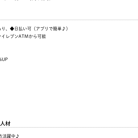
あり、◆日払い可（アプリで簡単♪）
イレブンATMから可能
%UP
人材
の方活躍中♪