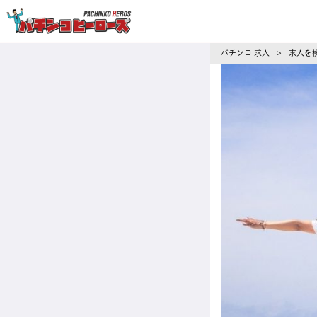
パチンコ求人・転職ならパチンコヒーロ
パチンコ 求人
求人を
>