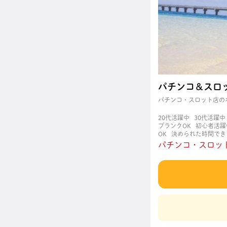
パチンコ＆スロ
パチンコ・スロット店の
20代活躍中
30代活躍中
ブランクOK
初心者活躍
OK
決められた時間でき
職場
週4日以上OK
長
パチンコ・スロット