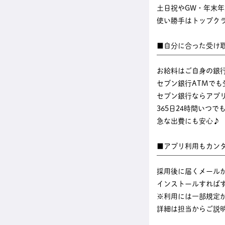
土日祝やGW・年末
使い勝手はトップク
■自分に合った受け
￣￣￣￣￣￣￣￣￣
お給料はご自身の銀
セブン銀行ATMでも
セブン銀行ならアプ
365日24時間いつ
急な出費にも安心♪
■アプリ利用もカン
￣￣￣￣￣￣￣￣￣
採用後に届くメール
インストールすれば
※利用には一部規定
詳細は担当からご説