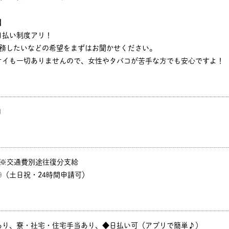
】
日払い制度アリ！
勤務したいなどの希望をまずはお聞かせください。
オイも一切ありませんので、女性やタバコが苦手な方でも安心ですよ！
円
P ※交通費別途往復分支給
（土日祝・24時間申請可）
あり、寮・社宅・住宅手当あり、◆日払い可（アプリで簡単♪）