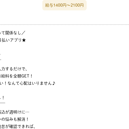
給与1400円〜2100円
って関係なし／
日払いアプリ★
♪
￣
入力するだけで、
給料を全額GET！
ない！なんて心配はいりません♪
し！
￣￣
振込が週明けに…
いの悩みも解消！
勤怠が確認できれば、