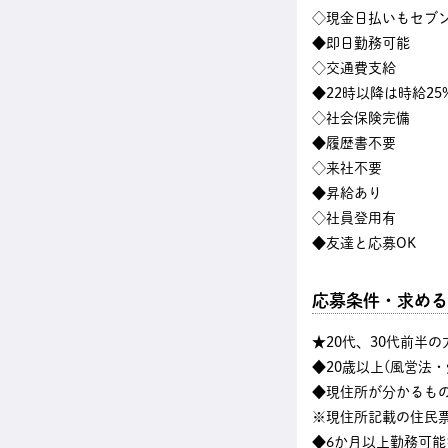
◇現金日払いもセブン
◆即日勤務可能
◇交通費支給
◆22時以降は時給25
◇社会保険完備
◆履歴書不要
◇来社不要
◆昇給あり
◇社員登用有
◆友達と応募OK
応募条件・求める
★20代、30代前半
◆20歳以上(風営法
◆現住所が分かるも
※現住所記載の住民
◆6か月以上勤務可能