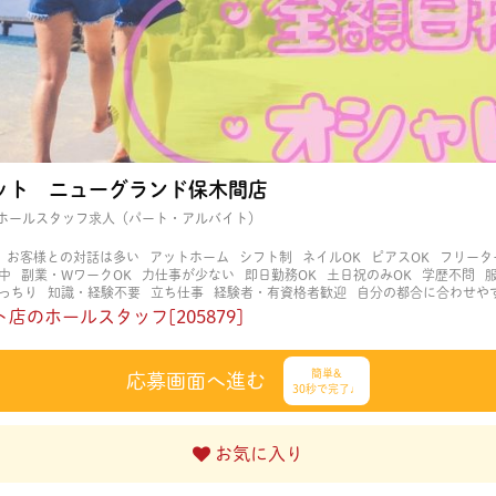
ット ニューグランド保木間店
ホールスタッフ求人（パート・アルバイト）
お客様との対話は多い
アットホーム
シフト制
ネイルOK
ピアスOK
フリータ
中
副業・WワークOK
力仕事が少ない
即日勤務OK
土日祝のみOK
学歴不問
っちり
知識・経験不要
立ち仕事
経験者・有資格者歓迎
自分の都合に合わせや
く働ける
長期歓迎
髪型自由
髪色自由
店のホールスタッフ[205879]
簡単&
応募画面へ進む
30秒で完了♩
お気に入り