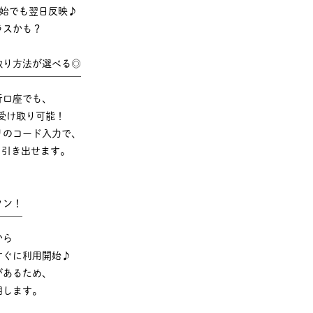
年始でも翌日反映♪
ラスかも？
取り方法が選べる◎
￣￣￣￣￣￣￣￣￣
行口座でも、
受け取り可能！
リのコード入力で、
でも引き出せます。
タン！
￣￣￣
から
すぐに利用開始♪
があるため、
明します。