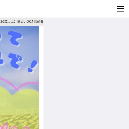
※20歳以上】日払いOK♪交通費支給♪週3日～シフト相談◎