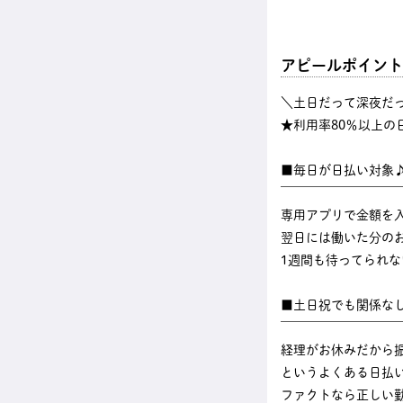
アピールポイント
＼土日だって深夜だ
★利用率80％以上の
■毎日が日払い対象
￣￣￣￣￣￣￣￣￣
専用アプリで金額を
翌日には働いた分のお
1週間も待ってられ
■土日祝でも関係な
￣￣￣￣￣￣￣￣￣
経理がお休みだから
というよくある日払
ファクトなら正しい