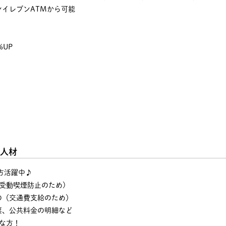
イレブンATMから可能
%UP
人材
の方活躍中♪
・受動喫煙防止のため)
の（交通費支給のため）
票、公共料金の明細など
な方！