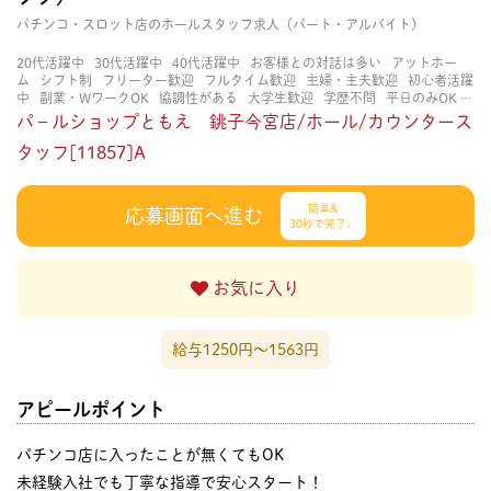
パチンコ・スロット店のホールスタッフ求人（パート・アルバイト）
20代活躍中
30代活躍中
40代活躍中
お客様との対話は多い
アットホー
ム
シフト制
フリーター歓迎
フルタイム歓迎
主婦・主夫歓迎
初心者活躍
中
副業・WワークOK
協調性がある
大学生歓迎
学歴不問
平日のみOK
扶養内勤務OK
知識・経験不要
研修あり
立ち仕事
茶髪OK
賑やかな職
パ－ルショップともえ 銚子今宮店/ホール/カウンタース
場
長く働ける
長期歓迎
タッフ[11857]A
簡単&
応募画面へ進む
30秒で完了♩
お気に入り
給与1250円〜1563円
アピールポイント
パチンコ店に入ったことが無くてもOK
未経験入社でも丁寧な指導で安心スタート！