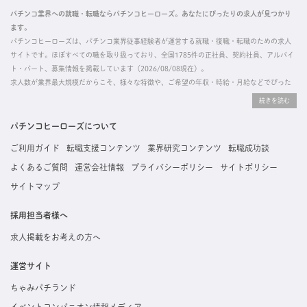
パチンコ業界への就職・転職ならパチンコヒーローズ。あなたにぴったりの求人が見つかり
ます。
パチンコヒーローズは、パチンコ業界従事経験者が運営する就職・復職・転職のための求人
サイトです。ほぼすべての職を取り扱っており、全国1785件の正社員、契約社員、アルバイ
ト・パート、募集情報を掲載しています（2026/08/08現在）。
求人数が業界最大規模だからこそ、様々な特徴や、ご希望の年収・時給・月給などでぴった
りな求人を探すことができ、ご利用者の約96%の方に「満足」とお答えいただいています。
掲載している求人は、すべて契約法人様から寄せられた正規の求人情報です。応募いただい
た内容はすぐに直接事業所に届くためスムーズに転職・復職できます。
パチンコヒーローズについて
ご利用ガイド
転職支援コンテンツ
業界研究コンテンツ
転職成功談
よくあるご質問
運営会社情報
プライバシーポリシー
サイトポリシー
サイトマップ
採用担当者様へ
求人掲載をお考えの方へ
運営サイト
ちゃみパチランド
イベントコンパニオン情報メディア