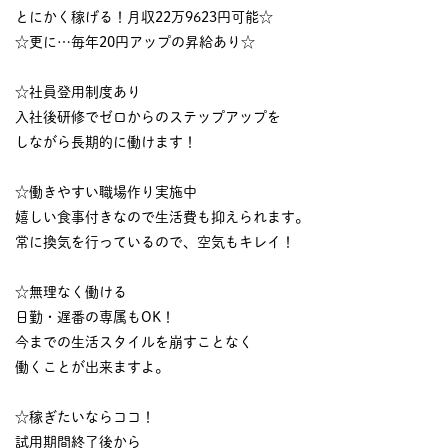
とにかく稼げる！月収22万9623円可能☆
☆更に…毎年20円アップの昇給あり☆
☆社員登用制度あり
入社後研修でゼロからのステップアップを
しながら長期的に働けます！
☆働きやすい職場作り実施中
嬉しい食事付きなので生活費も抑えられます。
常に換気を行っているので、空気もキレイ！
☆無理なく働ける
日勤・遅番の専属もOK！
今までの生活スタイルを崩すことなく
働くことが出来ますよ。
☆稼ぎたいならココ！
試用期間終了後から