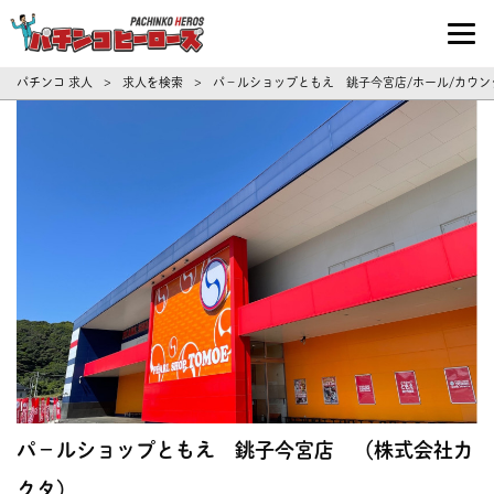
パチンコ求人・転職ならパチンコヒーロ
パチンコ 求人
求人を検索
パ－ルショップともえ 銚子今宮店/ホール/カウン
>
>
パ－ルショップともえ 銚子今宮店 （株式会社カ
クタ）