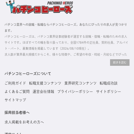
パチンコ業界への就職・転職ならパチンコヒーローズ。あなたにぴったりの求人が見つかり
ます。
パチンコヒーローズは、パチンコ業界従事経験者が運営する就職・復職・転職のための求人
サイトです。ほぼすべての職を取り扱っており、全国1784件の正社員、契約社員、アルバイ
ト・パート、募集情報を掲載しています（2026/08/10現在）。
求人数が業界最大規模だからこそ、様々な特徴や、ご希望の年収・時給・月給などでぴった
りな求人を探すことができ、ご利用者の約96%の方に「満足」とお答えいただいています。
掲載している求人は、すべて契約法人様から寄せられた正規の求人情報です。応募いただい
た内容はすぐに直接事業所に届くためスムーズに転職・復職できます。
パチンコヒーローズについて
ご利用ガイド
転職支援コンテンツ
業界研究コンテンツ
転職成功談
よくあるご質問
運営会社情報
プライバシーポリシー
サイトポリシー
サイトマップ
採用担当者様へ
求人掲載をお考えの方へ