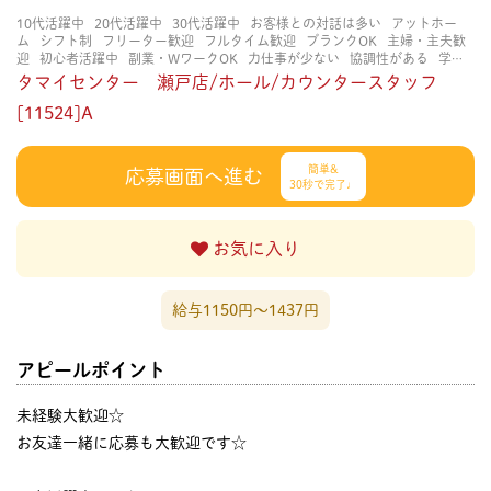
10代活躍中
20代活躍中
30代活躍中
お客様との対話は多い
アットホー
ム
シフト制
フリーター歓迎
フルタイム歓迎
ブランクOK
主婦・主夫歓
迎
初心者活躍中
副業・WワークOK
力仕事が少ない
協調性がある
学歴
不問
扶養内勤務OK
決められた時間できっちり
知識・経験不要
研修あ
タマイセンター 瀬戸店/ホール/カウンタースタッフ
り
立ち仕事
経験者・有資格者歓迎
茶髪OK
賑やかな職場
週4日以上OK
金髪OK
[11524]A
長く働ける
長期歓迎
髪型自由
髪色自由
簡単&
応募画面へ進む
30秒で完了♩
お気に入り
給与1150円〜1437円
アピールポイント
未経験大歓迎☆
お友達一緒に応募も大歓迎です☆