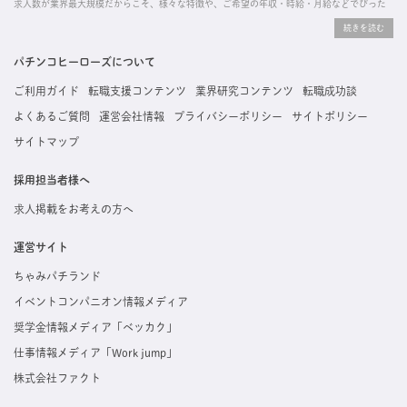
求人数が業界最大規模だからこそ、様々な特徴や、ご希望の年収・時給・月給などでぴった
りな求人を探すことができ、ご利用者の約96%の方に「満足」とお答えいただいています。
掲載している求人は、すべて契約法人様から寄せられた正規の求人情報です。応募いただい
た内容はすぐに直接事業所に届くためスムーズに転職・復職できます。
パチンコヒーローズについて
ご利用ガイド
転職支援コンテンツ
業界研究コンテンツ
転職成功談
よくあるご質問
運営会社情報
プライバシーポリシー
サイトポリシー
サイトマップ
採用担当者様へ
求人掲載をお考えの方へ
運営サイト
ちゃみパチランド
イベントコンパニオン情報メディア
奨学金情報メディア「ベッカク」
仕事情報メディア「Work jump」
株式会社ファクト