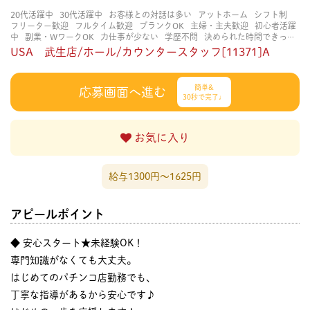
20代活躍中
30代活躍中
お客様との対話は多い
アットホーム
シフト制
フリーター歓迎
フルタイム歓迎
ブランクOK
主婦・主夫歓迎
初心者活躍
中
副業・WワークOK
力仕事が少ない
学歴不問
決められた時間できっち
り
男性が多い
知識・経験不要
研修あり
立ち仕事
経験者・有資格者歓
USA 武生店/ホール/カウンタースタッフ[11371]A
迎
賑やかな職場
長く働ける
長期歓迎
簡単&
応募画面へ進む
30秒で完了♩
お気に入り
給与1300円〜1625円
アピールポイント
◆ 安心スタート★未経験OK！
専門知識がなくても大丈夫。
はじめてのパチンコ店勤務でも、
丁寧な指導があるから安心です♪