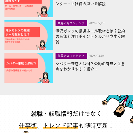
ンター・正社員の違いを解説
業界研究コンテンツ
2026,05,23
滝沢ガレソの厳選ホール取材とは？公約
の有無と注目ポイントをわかりやすく解
説
業界研究コンテンツ
2026,03,04
シバター来店とは何？公約の有無と注意
点をわかりやすく紹介！
就職・転職情報だけでなく
仕事術
、
トレンド記事
も随時更新！