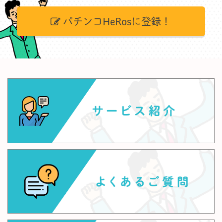
パチンコHeRosに登録！