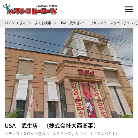
パチンコ求人・転職ならパチンコヒーロ
パチンコ 求人
求人を検索
USA 武生店/ホール/カウンタースタッフ[1137
>
>
USA 武生店 （株式会社大西商事）
パチンコ・スロット店のホールスタッフ求人（パート・アルバイト）