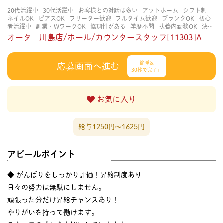
20代活躍中
30代活躍中
お客様との対話は多い
アットホーム
シフト制
ネイルOK
ピアスOK
フリーター歓迎
フルタイム歓迎
ブランクOK
初心
者活躍中
副業・WワークOK
協調性がある
学歴不問
扶養内勤務OK
決め
られた時間できっちり
知識・経験不要
立ち仕事
経験者・有資格者歓迎
オータ 川島店/ホール/カウンタースタッフ[11303]A
自分の都合に合わせやすい
茶髪OK
賑やかな職場
長く働ける
長期歓迎
髪型自由
髪色自由
簡単&
応募画面へ進む
30秒で完了♩
お気に入り
給与1250円〜1625円
アピールポイント
◆ がんばりをしっかり評価！昇給制度あり
日々の努力は無駄にしません。
頑張った分だけ昇給チャンスあり！
やりがいを持って働けます。