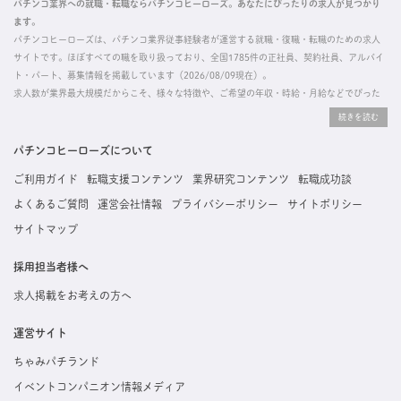
パチンコ業界への就職・転職ならパチンコヒーローズ。あなたにぴったりの求人が見つかり
ます。
パチンコヒーローズは、パチンコ業界従事経験者が運営する就職・復職・転職のための求人
サイトです。ほぼすべての職を取り扱っており、全国1785件の正社員、契約社員、アルバイ
ト・パート、募集情報を掲載しています（2026/08/09現在）。
求人数が業界最大規模だからこそ、様々な特徴や、ご希望の年収・時給・月給などでぴった
りな求人を探すことができ、ご利用者の約96%の方に「満足」とお答えいただいています。
掲載している求人は、すべて契約法人様から寄せられた正規の求人情報です。応募いただい
た内容はすぐに直接事業所に届くためスムーズに転職・復職できます。
パチンコヒーローズについて
ご利用ガイド
転職支援コンテンツ
業界研究コンテンツ
転職成功談
よくあるご質問
運営会社情報
プライバシーポリシー
サイトポリシー
サイトマップ
採用担当者様へ
求人掲載をお考えの方へ
運営サイト
ちゃみパチランド
イベントコンパニオン情報メディア