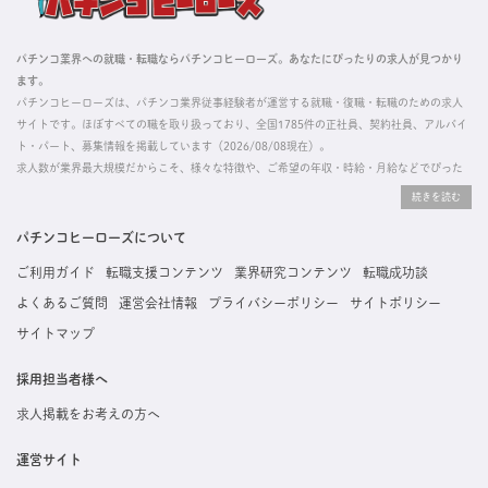
パチンコ業界への就職・転職ならパチンコヒーローズ。あなたにぴったりの求人が見つかり
ます。
パチンコヒーローズは、パチンコ業界従事経験者が運営する就職・復職・転職のための求人
サイトです。ほぼすべての職を取り扱っており、全国1785件の正社員、契約社員、アルバイ
ト・パート、募集情報を掲載しています（2026/08/08現在）。
求人数が業界最大規模だからこそ、様々な特徴や、ご希望の年収・時給・月給などでぴった
りな求人を探すことができ、ご利用者の約96%の方に「満足」とお答えいただいています。
掲載している求人は、すべて契約法人様から寄せられた正規の求人情報です。応募いただい
た内容はすぐに直接事業所に届くためスムーズに転職・復職できます。
パチンコヒーローズについて
ご利用ガイド
転職支援コンテンツ
業界研究コンテンツ
転職成功談
よくあるご質問
運営会社情報
プライバシーポリシー
サイトポリシー
サイトマップ
採用担当者様へ
求人掲載をお考えの方へ
運営サイト