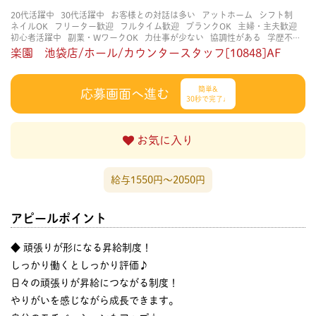
20代活躍中
30代活躍中
お客様との対話は多い
アットホーム
シフト制
ネイルOK
フリーター歓迎
フルタイム歓迎
ブランクOK
主婦・主夫歓迎
初心者活躍中
副業・WワークOK
力仕事が少ない
協調性がある
学歴不問
扶養内勤務OK
知識・経験不要
研修あり
立ち仕事
経験者・有資格者歓
楽園 池袋店/ホール/カウンタースタッフ[10848]AF
迎
茶髪OK
賑やかな職場
週4日以上OK
長く働ける
長期歓迎
髪色自由
簡単&
応募画面へ進む
30秒で完了♩
お気に入り
給与1550円〜2050円
アピールポイント
◆ 頑張りが形になる昇給制度！
しっかり働くとしっかり評価♪
日々の頑張りが昇給につながる制度！
やりがいを感じながら成長できます。