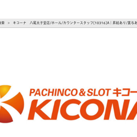
ーズ
検索
キコーナ 八尾太子堂店/ホール/カウンタースタッフ[10316]A｜昇給あり/賞与
>