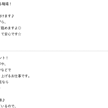
る職場！
働けます♪
がら、
て臨めますよ◎
くて安心です☆
ント！
拶や、
けなどで
り上げるお仕事です。
店なら
♪
務♪
ているので、