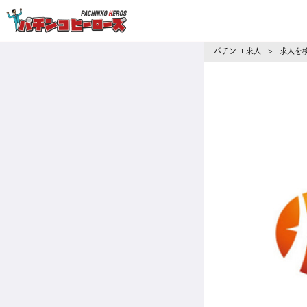
パチンコ求人・転職ならパチンコヒーロ
パチンコ 求人
求人を
>