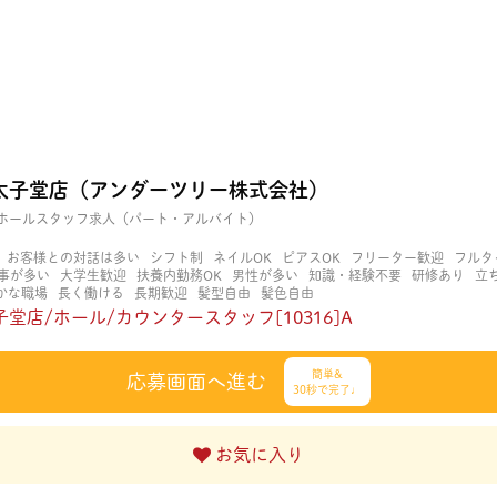
太子堂店（アンダーツリー株式会社）
ホールスタッフ求人（パート・アルバイト）
お客様との対話は多い
シフト制
ネイルOK
ピアスOK
フリーター歓迎
フルタ
事が多い
大学生歓迎
扶養内勤務OK
男性が多い
知識・経験不要
研修あり
立
かな職場
長く働ける
長期歓迎
髪型自由
髪色自由
堂店/ホール/カウンタースタッフ[10316]A
簡単&
応募画面へ進む
30秒で完了♩
お気に入り