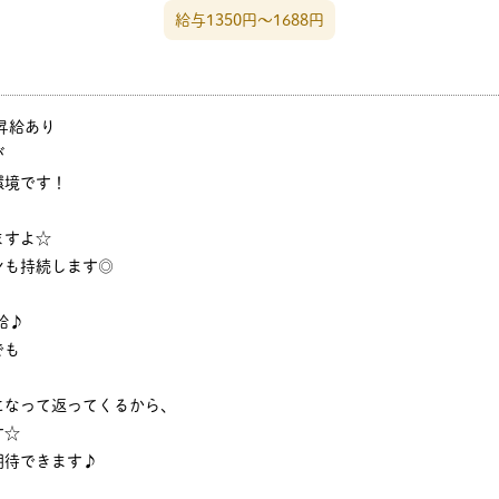
給与1350円〜1688円
昇給あり
が
環境です！
、
ますよ☆
ンも持続します◎
給♪
でも
！
になって返ってくるから、
す☆
期待できます♪