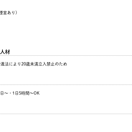
煙室あり)
人材
増進法により20歳未満立入禁止のため
週2日～・1日5時間～OK