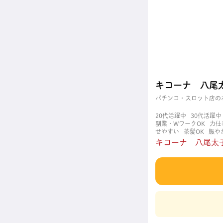
キコーナ 八尾
パチンコ・スロット店の
20代活躍中
30代活躍中
副業・WワークOK
力仕
せやすい
茶髪OK
賑や
キコーナ 八尾太子