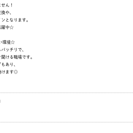
ません！
交換や、
インとなります。
活躍中☆
い環境☆
もバッチリで、
ぐ聞ける職場です。
グもあり、
働けます◎
円